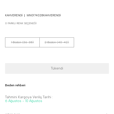
KAHVERENGI
MN0174028KAHVERENGI
0 FARKLI RENK SEÇENEĞI
1 Beden (36-38)
2 Beden (40-42)
Tükendi
Beden rehberi
Tahmini Kargoya Veriliş Tarihi :
6 Ağustos - 10 Ağustos