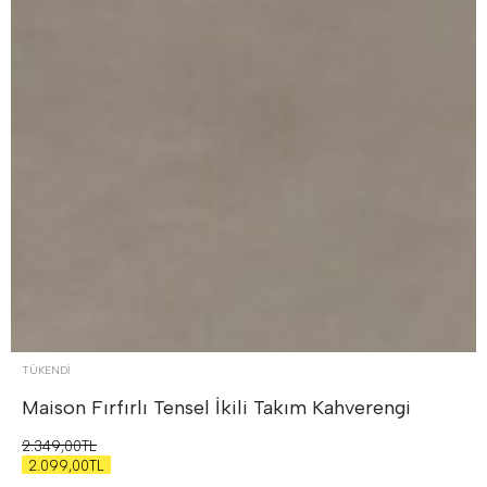
TÜKENDI
Maison Fırfırlı Tensel İkili Takım
Kahverengi
2.349,00TL
2.099,00TL