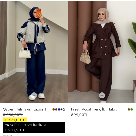
Qatrem İkili Takım Lacivert
Fresh Modal Trenç İkili Takım Kahverengi
+2
3.250,00TL
899,00TL
2.799,00TL
YAZA ÖZEL %20 İNDİRİM
2.239,20TL