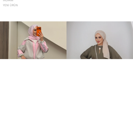
İNDIRIM
YENI ÜRÜN
Qatrem İkili Takım Pembe
MNGO Keten İkili Takım Haki
+2
+1
3.250,00TL
899,00TL