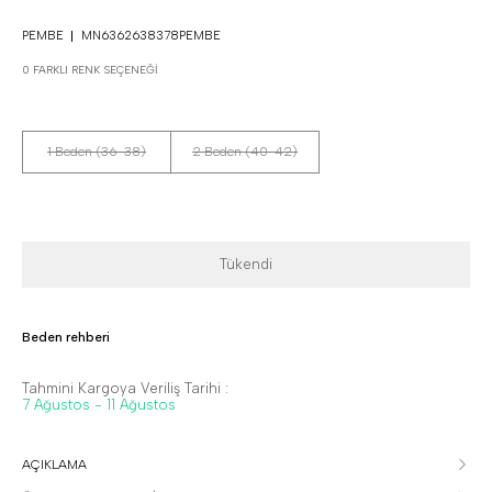
PEMBE
MN6362638378PEMBE
0 FARKLI RENK SEÇENEĞI
1 Beden (36-38)
2 Beden (40-42)
Tükendi
Beden rehberi
Tahmini Kargoya Veriliş Tarihi :
7 Ağustos - 11 Ağustos
AÇIKLAMA