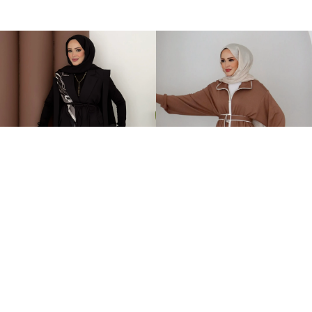
Stella Bağlamalı Yelek İkili Takım Siyah
Orijinal Oysh Muadil İkili Takım Kahverengi
2.399,00TL
2.149,00TL
%-60
%-58
949,00TL
899,00TL