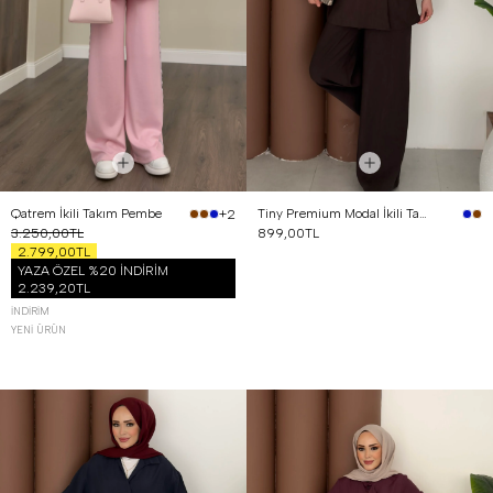
Qatrem İkili Takım Pembe
Tiny Premium Modal İkili Takım Kahverengi
+2
3.250,00TL
899,00TL
2.799,00TL
YAZA ÖZEL %20 İNDİRİM
2.239,20TL
İNDIRIM
YENI ÜRÜN