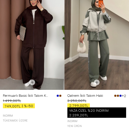
Fermuarlı Basic İkili Takım Kahverengi
Qatrem İkili Takım Haki
+2
1.499,00TL
3.250,00TL
2.799,00TL
%-50
749,00TL
YAZA ÖZEL %20 İNDİRİM
2.239,20TL
İNDIRIM
TÜKENMEK ÜZERE
İNDIRIM
YENI ÜRÜN