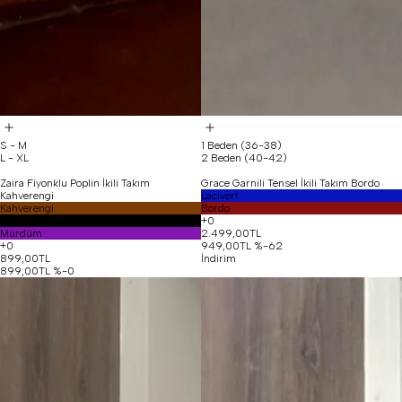
S - M
1 Beden (36-38)
L - XL
2 Beden (40-42)
Zaira Fiyonklu Poplin İkili Takım
Grace Garnili Tensel İkili Takım Bordo
Kahverengi
Lacivert
Kahverengi
Bordo
Siyah
+0
Mürdüm
2.499,00TL
+0
949,00TL
%-62
899,00TL
İndirim
899,00TL
%-0