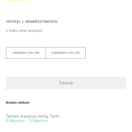
YAĞYEŞIL
MN688267YAGYESIL
0 FARKLI RENK SEÇENEĞI
1 BEDEN : 36-38
2 BEDEN : 40-42
Tükendi
Beden rehberi
Tahmini Kargoya Veriliş Tarihi :
8 Ağustos - 11 Ağustos