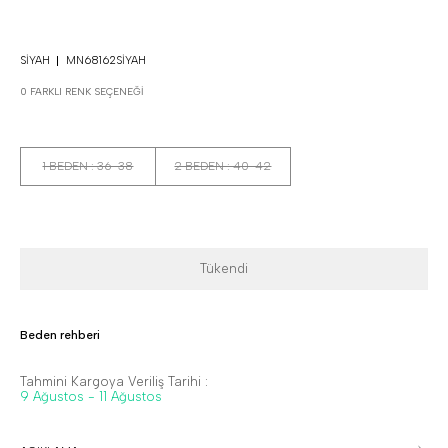
SIYAH
MN68162SIYAH
0 FARKLI RENK SEÇENEĞI
1 BEDEN : 36-38
2 BEDEN : 40-42
Tükendi
Beden rehberi
Tahmini Kargoya Veriliş Tarihi :
9 Ağustos - 11 Ağustos