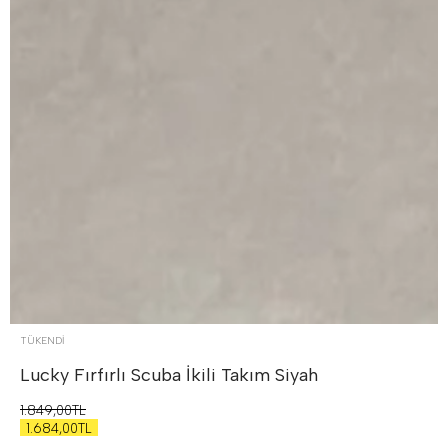
TÜKENDI
Lucky Fırfırlı Scuba İkili Takım
Siyah
1.849,00TL
1.684,00TL