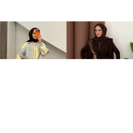
Qatrem İkili Takım Sarı
Stella Bağlamalı Yelek İkili Takım Kahverengi
+2
3.250,00TL
2.399,00TL