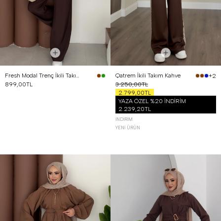
Fresh Modal Trenç İkili Takım Kahverengi
Qatrem İkili Takım Kahve
+2
899,00TL
3.250,00TL
2.799,00TL
YAZA ÖZEL %20 İNDİRİM
2.239,20TL
İNDIRIM
YENI ÜRÜN