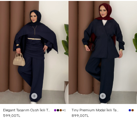
Elegant Tasarım Oysh İkili Takım Lacivert
Tiny Premium Modal İkili Takım Lacivert
+1
599,00TL
899,00TL