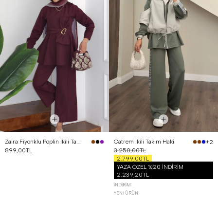
Zaira Fiyonklu Poplin İkili Takım Mürdüm
Qatrem İkili Takım Haki
+2
899,00TL
3.250,00TL
2.799,00TL
YAZA ÖZEL %20 İNDİRİM
2.239,20TL
İNDIRIM
YENI ÜRÜN