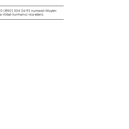
a 0 (850) 304 06 92 numaralı Müşteri
irtibat kurmanızı rica ederiz.