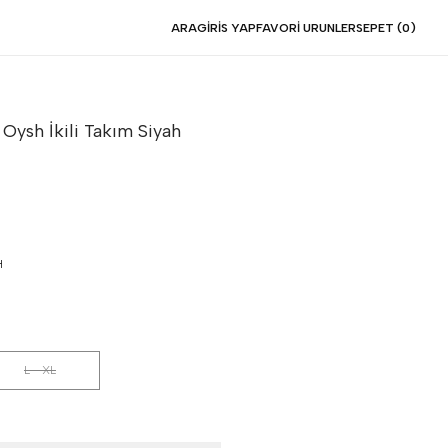
ARA
GIRIS YAP
FAVORI URUNLER
SEPET (
0
)
Oysh İkili Takım
Siyah
H
L - XL