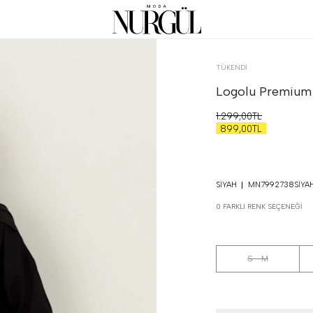
TÜKENDI
Logolu Premium 
1.299,00TL
899,00TL
SIYAH
MN7992738SIYA
0 FARKLI RENK SEÇENEĞI
S - M