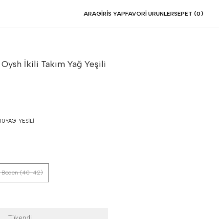
ARA
GIRIS YAP
FAVORI URUNLER
SEPET (
0
)
Oysh İkili Takım
Yağ Yeşili
0YAG-YESILI
 Beden (40-42)
Tükendi