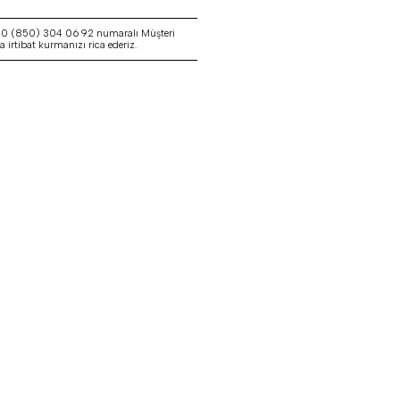
a 0 (850) 304 06 92 numaralı Müşteri
irtibat kurmanızı rica ederiz.