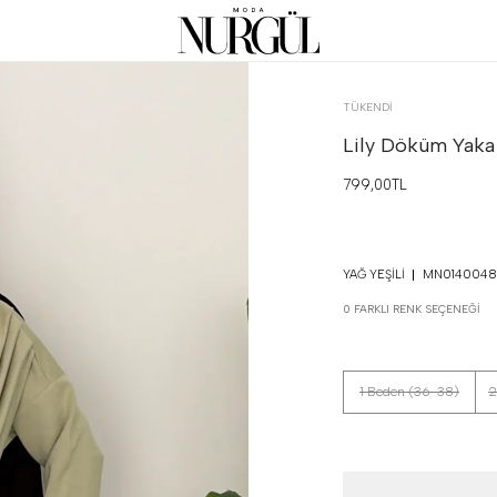
TÜKENDI
Lily Döküm Yaka 
799,00TL
YAĞ YEŞILI
MN01400481
0 FARKLI RENK SEÇENEĞI
1 Beden (36-38)
2