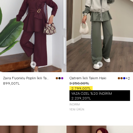
Zaira Fiyonklu Poplin İkili Takım Mürdüm
Qatrem İkili Takım Haki
+2
899,00TL
3.250,00TL
2.799,00TL
YAZA ÖZEL %20 İNDİRİM
2.239,20TL
İNDIRIM
YENI ÜRÜN