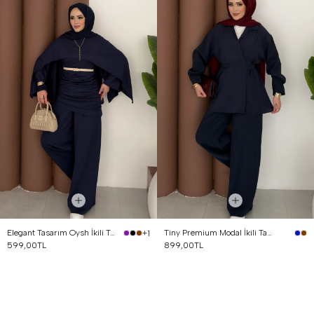
Elegant Tasarım Oysh İkili Takım Lacivert
Tiny Premium Modal İkili Takım Lacivert
+1
599,00TL
899,00TL