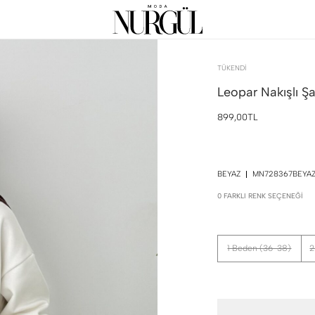
TÜKENDI
Leopar Nakışlı Şa
899,00TL
BEYAZ
MN728367BEYA
0 FARKLI RENK SEÇENEĞI
1 Beden (36-38)
2