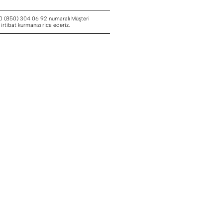
 0 (850) 304 06 92 numaralı Müşteri
rtibat kurmanızı rica ederiz.