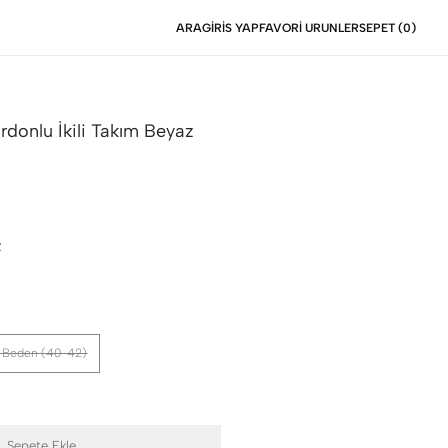
ARA
GIRIS YAP
FAVORI URUNLER
SEPET (
0
)
rdonlu İkili Takım
Beyaz
Z
 Beden (40-42)
Sepete Ekle