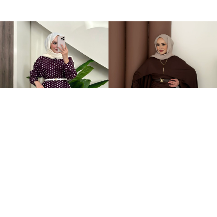
Puantiye Düğmeli Tensel İkili Takım Bordo
Elegant Tasarım Oysh İkili Takım Kahverengi
+4
+1
2.199,00TL
599,00TL
%-59
899,00TL