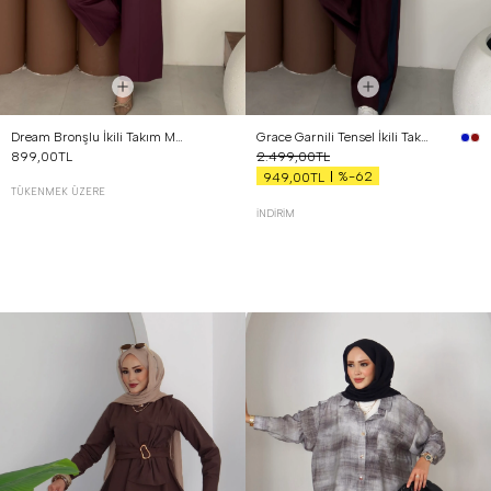
Dream Bronşlu İkili Takım Mürdüm
Grace Garnili Tensel İkili Takım Bordo
899,00TL
2.499,00TL
%-62
949,00TL
TÜKENMEK ÜZERE
İNDIRIM