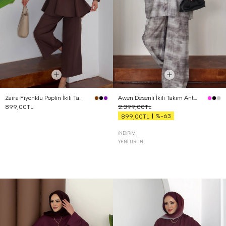
Zaira Fiyonklu Poplin İkili Takım Kahverengi
Awen Desenli İkili Takım Antrasit
899,00TL
2.399,00TL
%-63
899,00TL
İNDIRIM
YENI ÜRÜN