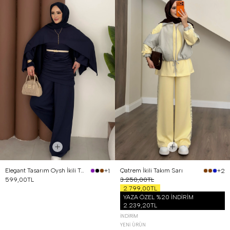
Elegant Tasarım Oysh İkili Takım Lacivert
Qatrem İkili Takım Sarı
+1
+2
599,00TL
3.250,00TL
2.799,00TL
YAZA ÖZEL %20 İNDİRİM
2.239,20TL
İNDIRIM
YENI ÜRÜN