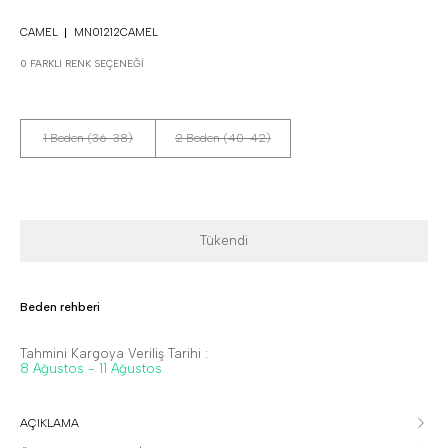
CAMEL
MN01212CAMEL
0 FARKLI RENK SEÇENEĞI
1 Beden (36-38)
2 Beden (40-42)
Tükendi
Beden rehberi
Tahmini Kargoya Veriliş Tarihi :
8 Ağustos - 11 Ağustos
AÇIKLAMA