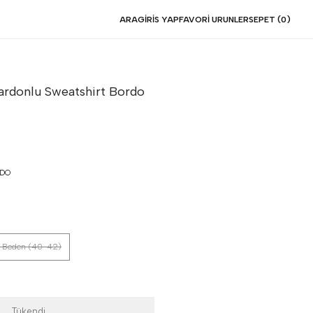
ARA
GIRIS YAP
FAVORI URUNLER
SEPET (
0
)
Şardonlu Sweatshirt
Bordo
DO
 Beden (40-42)
Tükendi