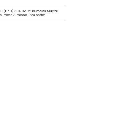
a 0 (850) 304 06 92 numaralı Müşteri
irtibat kurmanızı rica ederiz.