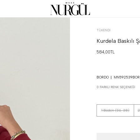
TÜKENDI
Kurdela Baskılı 
584,00TL
BORDO
MN592539BOR
0 FARKLI RENK SEÇENEĞI
1 Beden (36-38)
2