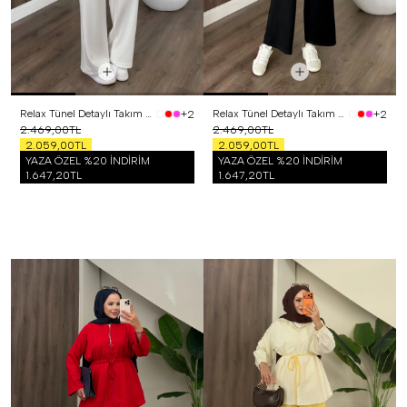
Relax Tünel Detaylı Takım Beyaz
Relax Tünel Detaylı Takım Siyah
+2
+2
2.469,00TL
2.469,00TL
2.059,00TL
2.059,00TL
YAZA ÖZEL %20 İNDİRİM
YAZA ÖZEL %20 İNDİRİM
1.647,20TL
1.647,20TL