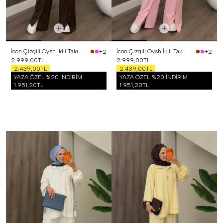
İcon Çizgili Oysh İkili Takım Kahverengi
İcon Çizgili Oysh İkili Takım Pembe
+2
+2
2.999,00TL
2.999,00TL
2.439,00TL
2.439,00TL
YAZA ÖZEL %20 İNDİRİM
YAZA ÖZEL %20 İNDİRİM
1.951,20TL
1.951,20TL