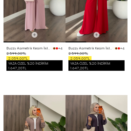
Buzzy Asımetrik Kesim İkili Takım Pembe
Buzzy Asımetrik Kesim İkili Takım Kırmızı
+4
+4
2.599,00TL
2.599,00TL
2.059,00TL
2.059,00TL
YAZA ÖZEL %20 İNDİRİM
YAZA ÖZEL %20 İNDİRİM
1.647,20TL
1.647,20TL