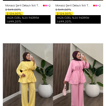
Monaco Şerit Detaylı İkili Takım Siyah
Monaco Şerit Detaylı İkili Takım Beyaz
+2
+2
2.549,00TL
2.549,00TL
2.124,00TL
2.124,00TL
YAZA ÖZEL %20 İNDİRİM
YAZA ÖZEL %20 İNDİRİM
1.699,20TL
1.699,20TL