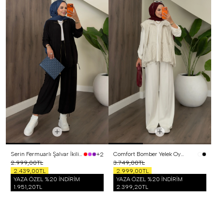
Serin Fermuarlı Şalvar İkili Takım Siyah
Comfort Bomber Yelek Oysh Üçlü Takım Beyaz
+2
2.999,00TL
3.749,00TL
2.439,00TL
2.999,00TL
YAZA ÖZEL %20 İNDİRİM
YAZA ÖZEL %20 İNDİRİM
1.951,20TL
2.399,20TL