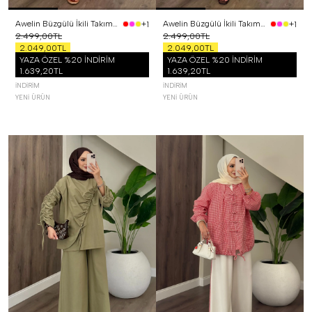
Awelin Büzgülü İkili Takım Pembe
Awelin Büzgülü İkili Takım Sarı
+1
+1
2.499,00TL
2.499,00TL
2.049,00TL
2.049,00TL
YAZA ÖZEL %20 İNDİRİM
YAZA ÖZEL %20 İNDİRİM
1.639,20TL
1.639,20TL
İNDIRIM
İNDIRIM
YENI ÜRÜN
YENI ÜRÜN