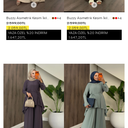
Buzzy Asımetrik Kesim İkili Takım Bej
Buzzy Asımetrik Kesim İkili Takım Kahverengi
+4
+4
2.599,00TL
2.599,00TL
2.059,00TL
2.059,00TL
YAZA ÖZEL %20 İNDİRİM
YAZA ÖZEL %20 İNDİRİM
1.647,20TL
1.647,20TL