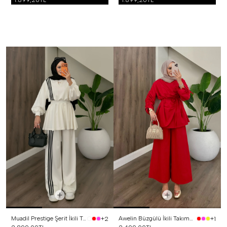
1.899,20TL
1.899,20TL
Muadil Prestige Şerit İkili Takım Beyaz
Awelin Büzgülü İkili Takım Kırmızı
+2
+1