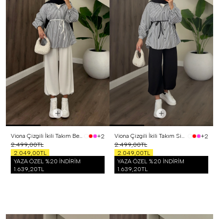
Viona Çizgili İkili Takım Beyaz
Viona Çizgili İkili Takım Siyah
+2
+2
2.499,00TL
2.499,00TL
2.049,00TL
2.049,00TL
YAZA ÖZEL %20 İNDİRİM
YAZA ÖZEL %20 İNDİRİM
1.639,20TL
1.639,20TL