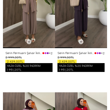
Serin Fermuarlı Şalvar İkili Takım Vizon
Serin Fermuarlı Şalvar İkili Takım Mor
+2
+2
2.999,00TL
2.999,00TL
2.439,00TL
2.439,00TL
YAZA ÖZEL %20 İNDİRİM
YAZA ÖZEL %20 İNDİRİM
1.951,20TL
1.951,20TL