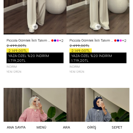
Piccola Gömlek İkili Takım Siyah
Piccola Gömlek İkili Takım Sarı
+2
+2
2.499,00TL
2.499,00TL
2.149,00TL
2.149,00TL
YAZA ÖZEL %20 İNDİRİM
YAZA ÖZEL %20 İNDİRİM
1.719,20TL
1.719,20TL
İNDIRIM
İNDIRIM
YENI ÜRÜN
YENI ÜRÜN
ANA SAYFA
MENÜ
ARA
GİRİŞ
SEPET