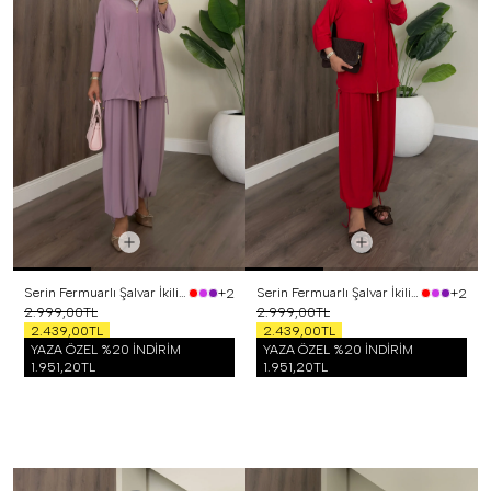
Serin Fermuarlı Şalvar İkili Takım Lila
Serin Fermuarlı Şalvar İkili Takım Kırmızı
+2
+2
2.999,00TL
2.999,00TL
2.439,00TL
2.439,00TL
YAZA ÖZEL %20 İNDİRİM
YAZA ÖZEL %20 İNDİRİM
1.951,20TL
1.951,20TL