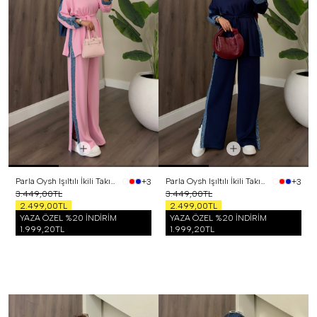
Parla Oysh Işıltılı İkili Takım Pembe
Parla Oysh Işıltılı İkili Takım Lacivert
+3
+3
3.449,00TL
3.449,00TL
2.499,00TL
2.499,00TL
YAZA ÖZEL %20 İNDİRİM
YAZA ÖZEL %20 İNDİRİM
1.999,20TL
1.999,20TL