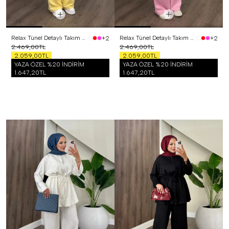
Relax Tünel Detaylı Takım Sarı
Relax Tünel Detaylı Takım Pembe
+2
+2
2.469,00TL
2.469,00TL
2.059,00TL
2.059,00TL
YAZA ÖZEL %20 İNDİRİM
YAZA ÖZEL %20 İNDİRİM
1.647,20TL
1.647,20TL