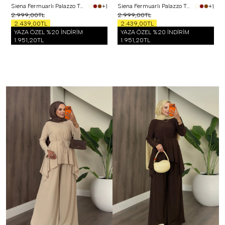
Siena Fermuarlı Palazzo Takım Siyah
Siena Fermuarlı Palazzo Takım Bordo
+1
+1
2.999,00TL
2.999,00TL
2.439,00TL
2.439,00TL
YAZA ÖZEL %20 İNDİRİM
YAZA ÖZEL %20 İNDİRİM
1.951,20TL
1.951,20TL