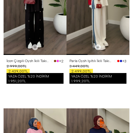
İcon Çizgili Oysh İkili Takım Siyah
Parla Oysh Işıltılı İkili Takım Beyaz
+2
+3
2.999,00TL
3.449,00TL
2.439,00TL
2.499,00TL
YAZA ÖZEL %20 İNDİRİM
YAZA ÖZEL %20 İNDİRİM
1.951,20TL
1.999,20TL