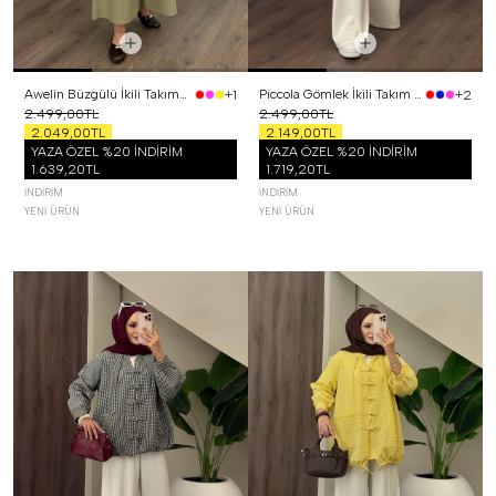
Awelin Büzgülü İkili Takım Yeşil
Piccola Gömlek İkili Takım Kırmızı
+1
+2
2.499,00TL
2.499,00TL
2.049,00TL
2.149,00TL
YAZA ÖZEL %20 İNDİRİM
YAZA ÖZEL %20 İNDİRİM
1.639,20TL
1.719,20TL
İNDIRIM
İNDIRIM
YENI ÜRÜN
YENI ÜRÜN