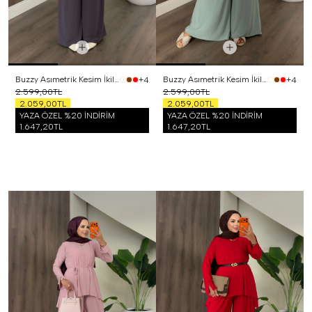
Buzzy Asımetrik Kesim İkili Takım Mor
Buzzy Asımetrik Kesim İkili Takım Mint
+4
+4
2.599,00TL
2.599,00TL
2.059,00TL
2.059,00TL
YAZA ÖZEL %20 İNDİRİM
YAZA ÖZEL %20 İNDİRİM
1.647,20TL
1.647,20TL