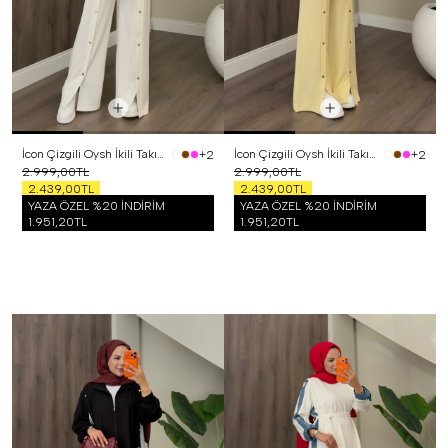
İcon Çizgili Oysh İkili Takım Beyaz
İcon Çizgili Oysh İkili Takım Sarı
+2
+2
2.999,00TL
2.999,00TL
2.439,00TL
2.439,00TL
YAZA ÖZEL %20 İNDİRİM
YAZA ÖZEL %20 İNDİRİM
1.951,20TL
1.951,20TL