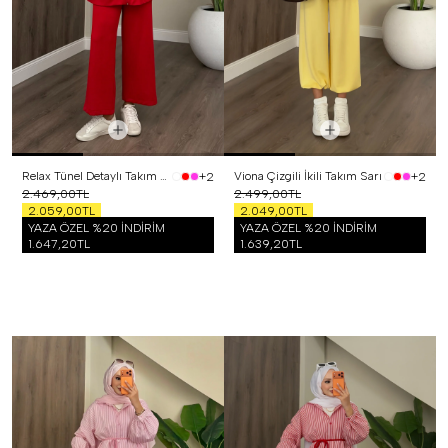
Relax Tünel Detaylı Takım Kırmızı
Viona Çizgili İkili Takım Sarı
+2
+2
2.469,00TL
2.499,00TL
2.059,00TL
2.049,00TL
YAZA ÖZEL %20 İNDİRİM
YAZA ÖZEL %20 İNDİRİM
1.647,20TL
1.639,20TL