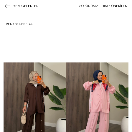
YENİ GELENLER
GÖRÜNÜM
2
SIRA :
ÖNERİLEN
RENK
BEDEN
FİYAT