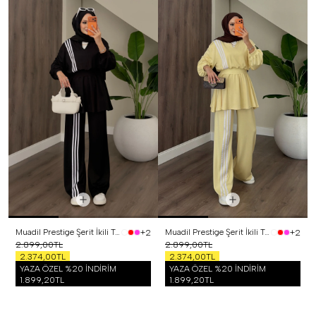
Muadil Prestige Şerit İkili Takım Siyah
Muadil Prestige Şerit İkili Takım Sarı
+2
+2
2.899,00TL
2.899,00TL
2.374,00TL
2.374,00TL
YAZA ÖZEL %20 İNDİRİM
YAZA ÖZEL %20 İNDİRİM
1.899,20TL
1.899,20TL