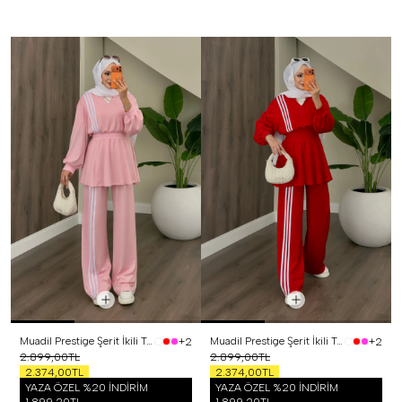
Muadil Prestige Şerit İkili Takım Pembe
Muadil Prestige Şerit İkili Takım Kırmızı
+2
+2
2.899,00TL
2.899,00TL
2.374,00TL
2.374,00TL
YAZA ÖZEL %20 İNDİRİM
YAZA ÖZEL %20 İNDİRİM