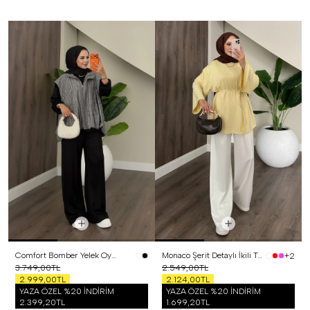
Comfort Bomber Yelek Oysh Üçlü Takım Siyah
Monaco Şerit Detaylı İkili Takım Sarı
+2
3.749,00TL
2.549,00TL
2.999,00TL
2.124,00TL
YAZA ÖZEL %20 İNDİRİM
YAZA ÖZEL %20 İNDİRİM
2.399,20TL
1.699,20TL