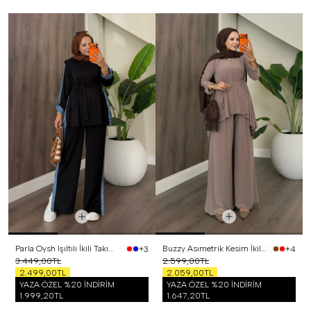
Parla Oysh Işıltılı İkili Takım Siyah
Buzzy Asımetrik Kesim İkili Takım Vizon
+3
+4
3.449,00TL
2.599,00TL
2.499,00TL
2.059,00TL
YAZA ÖZEL %20 İNDİRİM
YAZA ÖZEL %20 İNDİRİM
1.999,20TL
1.647,20TL