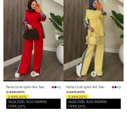
Parla Oysh Işıltılı İkili Takım Kırmızı
Parla Oysh Işıltılı İkili Takım Sarı
+3
+3
3.449,00TL
3.449,00TL
2.499,00TL
2.499,00TL
YAZA ÖZEL %20 İNDİRİM
YAZA ÖZEL %20 İNDİRİM
1.999,20TL
1.999,20TL