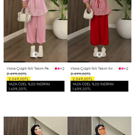
Viona Çizgili İkili Takım Pembe
Viona Çizgili İkili Takım Kırmızı
+2
+2
2.499,00TL
2.499,00TL
2.049,00TL
2.049,00TL
YAZA ÖZEL %20 İNDİRİM
YAZA ÖZEL %20 İNDİRİM
1.639,20TL
1.639,20TL