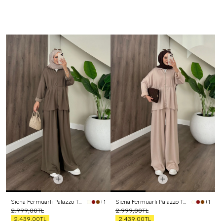
Siena Fermuarlı Palazzo Takım Haki
Siena Fermuarlı Palazzo Takım Bej
+1
+1
2.999,00TL
2.999,00TL
2.439,00TL
2.439,00TL