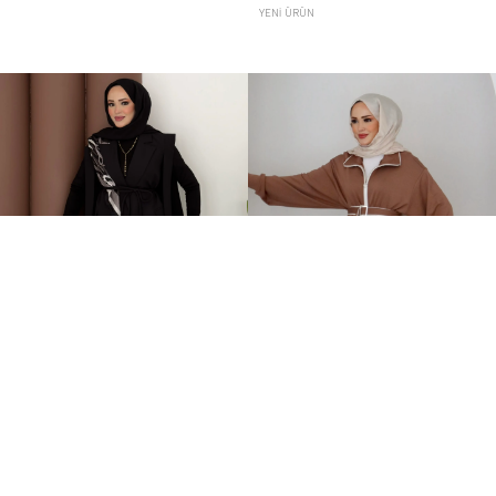
YENI ÜRÜN
Stella Bağlamalı Yelek İkili Takım Siyah
Orijinal Oysh Muadil İkili Takım Kahverengi
2.399,00TL
2.149,00TL