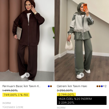
Fermuarlı Basic İkili Takım Kahverengi
Qatrem İkili Takım Haki
+2
1.499,00TL
3.250,00TL
2.799,00TL
%-50
749,00TL
YAZA ÖZEL %20 İNDİRİM
2.239,20TL
İNDIRIM
TÜKENMEK ÜZERE
İNDIRIM