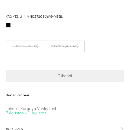
YAĞ YEŞILI
MN0272036YAG-YESILI
1 Beden (36-38)
2 Beden (40-42)
Tükendi
Beden rehberi
Tahmini Kargoya Veriliş Tarihi :
7 Ağustos - 11 Ağustos
AÇIKLAMA