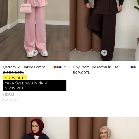
Qatrem İkili Takım Pembe
Tiny Premium Modal İkili Takım Kahverengi
+2
3.250,00TL
899,00TL
2.799,00TL
YAZA ÖZEL %20 İNDİRİM
2.239,20TL
İNDIRIM
YENI ÜRÜN