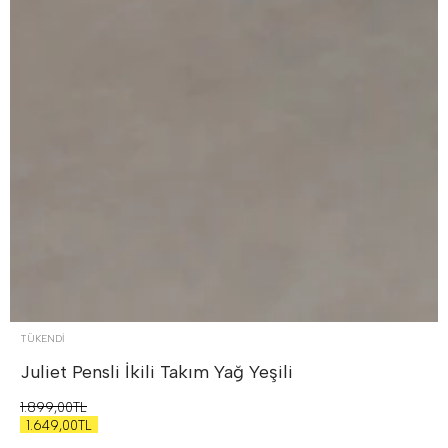
TÜKENDI
Juliet Pensli İkili Takım
Yağ Yeşili
1.899,00TL
1.649,00TL