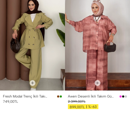
Fresh Modal Trenç İkili Takım Yağ Yeşili
Awen Desenli İkili Takım Gül Kurusu
749,00TL
2.399,00TL
%-63
899,00TL