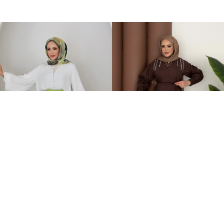
Mila Çimalı Etekli İkili Takım Yeşil
Swaroski Taşlı İkili Takım Kahverengi
2.749,00TL
749,00TL
%-67
899,00TL