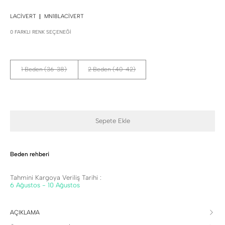
LACIVERT
MN18LACIVERT
0 FARKLI RENK SEÇENEĞI
1 Beden (36-38)
2 Beden (40-42)
Sepete Ekle
Beden rehberi
Tahmini Kargoya Veriliş Tarihi :
6 Ağustos - 10 Ağustos
AÇIKLAMA