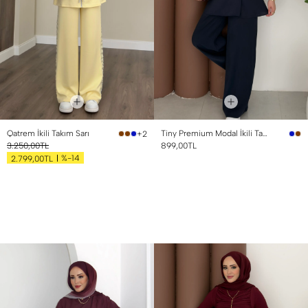
Qatrem İkili Takım Sarı
Tiny Premium Modal İkili Takım Lacivert
+2
3.250,00TL
899,00TL
%-14
2.799,00TL