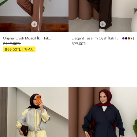
Orijinal Oysh Muadil İkili Takım Kahverengi
Elegant Tasarım Oysh İkili Takım Kahverengi
+1
2.149,00TL
599,00TL
%-58
899,00TL