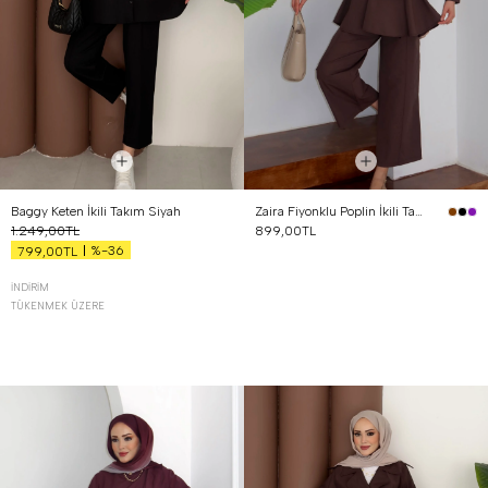
Baggy Keten İkili Takım Siyah
Zaira Fiyonklu Poplin İkili Takım Kahverengi
1.249,00TL
899,00TL
%-36
799,00TL
İNDIRIM
TÜKENMEK ÜZERE