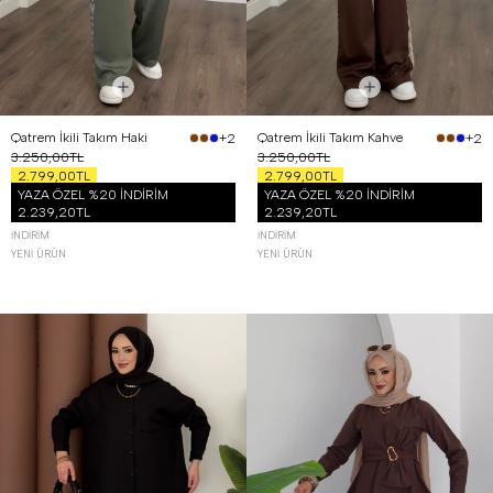
Qatrem İkili Takım Haki
Qatrem İkili Takım Kahve
+2
+2
3.250,00TL
3.250,00TL
2.799,00TL
2.799,00TL
YAZA ÖZEL %20 İNDİRİM
YAZA ÖZEL %20 İNDİRİM
2.239,20TL
2.239,20TL
İNDIRIM
İNDIRIM
YENI ÜRÜN
YENI ÜRÜN