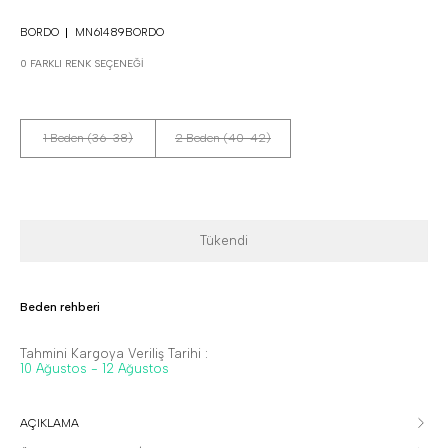
BORDO
MN61489BORDO
0 FARKLI RENK SEÇENEĞI
1 Beden (36-38)
2 Beden (40-42)
Tükendi
Beden rehberi
Tahmini Kargoya Veriliş Tarihi :
10 Ağustos - 12 Ağustos
AÇIKLAMA