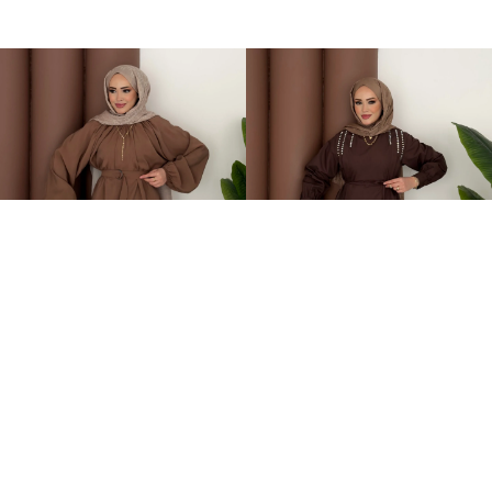
Casual Modal Kemerli İkili Takım Kahverengi
Swaroski Taşlı İkili Takım Kahverengi
899,00TL
749,00TL