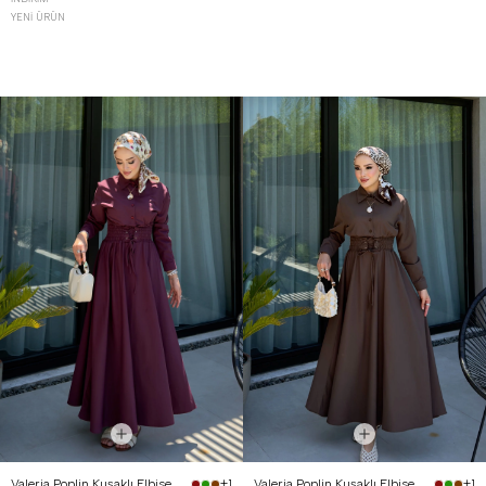
YENI ÜRÜN
Valeria Poplin Kuşaklı Elbise Bordo
Valeria Poplin Kuşaklı Elbise Kahverengi
+1
+1