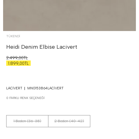
TÜKENDI
Heidi Denim Elbise
Lacivert
2.499,00TL
1.899,00TL
LACIVERT
MN0153864LACIVERT
0 FARKLI RENK SEÇENEĞI
1 Beden (36-38)
2 Beden (40-42)