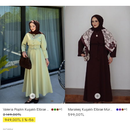
Valeria Poplin Kuşaklı Elbise Yağ Yeşili
Marakeş Kuşaklı Elbise Mürdüm
+1
+1
2.149,00TL
599,00TL
%-56
949,00TL
İNDIRIM