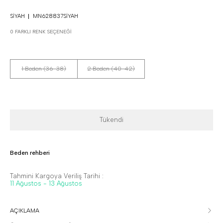
SIYAH
MN628837SIYAH
0 FARKLI RENK SEÇENEĞI
1 Beden (36-38)
2 Beden (40-42)
Tükendi
Beden rehberi
Tahmini Kargoya Veriliş Tarihi :
11 Ağustos - 13 Ağustos
AÇIKLAMA