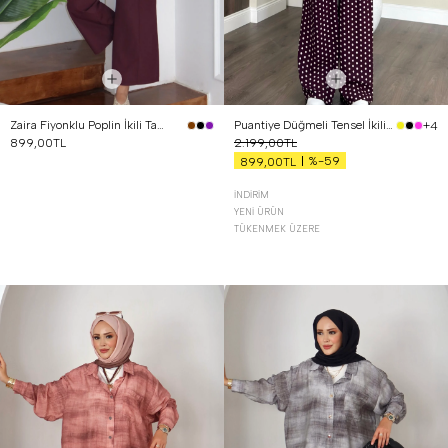
Zaira Fiyonklu Poplin İkili Takım Mürdüm
Puantiye Düğmeli Tensel İkili Takım Bordo
+4
899,00TL
2.199,00TL
%-59
899,00TL
İNDIRIM
YENI ÜRÜN
TÜKENMEK ÜZERE