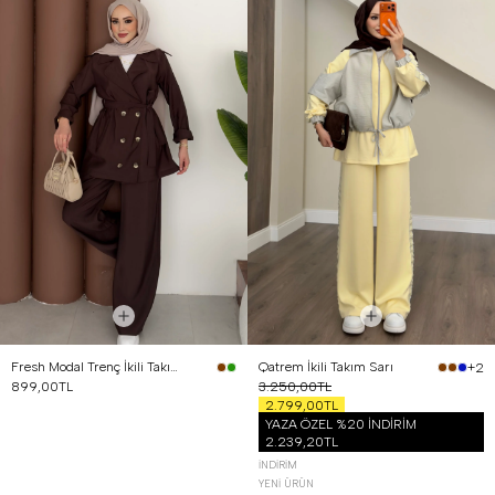
Fresh Modal Trenç İkili Takım Kahverengi
Qatrem İkili Takım Sarı
+2
899,00TL
3.250,00TL
2.799,00TL
YAZA ÖZEL %20 İNDİRİM
2.239,20TL
İNDIRIM
YENI ÜRÜN