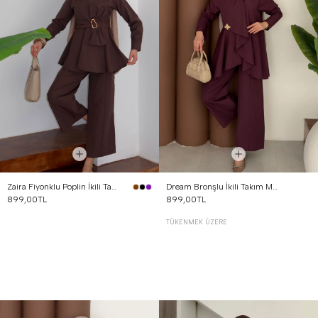
Zaira Fiyonklu Poplin İkili Takım Kahverengi
Dream Bronşlu İkili Takım Mürdüm
899,00TL
899,00TL
TÜKENMEK ÜZERE