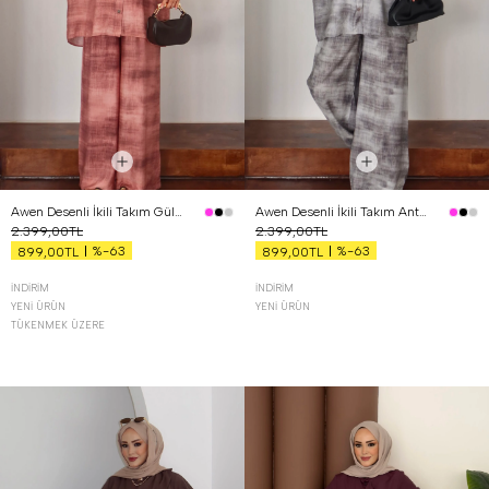
Awen Desenli İkili Takım Gül Kurusu
Awen Desenli İkili Takım Antrasit
2.399,00TL
2.399,00TL
%-63
%-63
899,00TL
899,00TL
İNDIRIM
İNDIRIM
YENI ÜRÜN
YENI ÜRÜN
TÜKENMEK ÜZERE