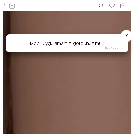
X
Mobil uygulamamızı gördünüz mü?
Play Store >>>