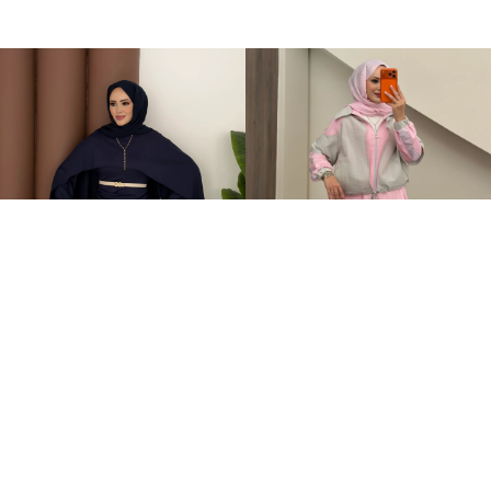
Elegant Tasarım Oysh İkili Takım Lacivert
Qatrem İkili Takım Pembe
+1
+2
599,00TL
3.250,00TL
2.799,00TL