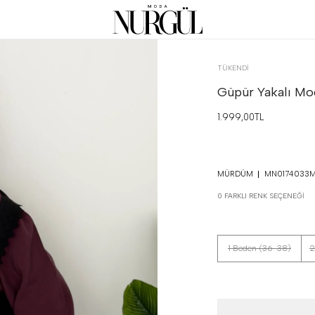
TÜKENDI
Güpür Yakalı Mod
1.999,00TL
MÜRDÜM
MN0174033
0 FARKLI RENK SEÇENEĞI
1 Beden (36-38)
2