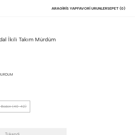
ARA
GIRIS YAP
FAVORI URUNLER
SEPET (
0
)
al İkili Takım
Mürdüm
MURDUM
 Beden (40-42)
Tükendi