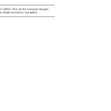
a 0 (850) 304 06 92 numaralı Müşteri
irtibat kurmanızı rica ederiz.