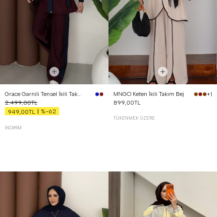
Grace Garnili Tensel İkili Takım Bordo
MNGO Keten İkili Takım Bej
+1
2.499,00TL
899,00TL
%-62
949,00TL
TÜKENMEK ÜZERE
İNDIRIM