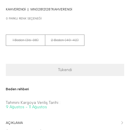
KAHVERENGI
MN028121287KAHVERENGI
0 FARKLI RENK SEÇENEĞI
1 Beden (36-38)
2 Beden (40-42)
Tükendi
Beden rehberi
Tahmini Kargoya Veriliş Tarihi :
9 Ağustos - 11 Ağustos
AÇIKLAMA