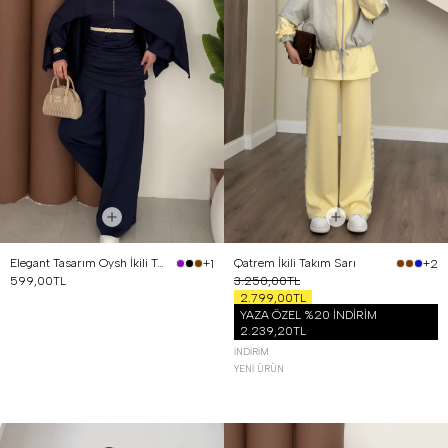
Elegant Tasarım Oysh İkili Takım Lacivert
Qatrem İkili Takım Sarı
+1
+2
599,00TL
3.250,00TL
2.799,00TL
YAZA ÖZEL %20 İNDİRİM
2.239,20TL
İNDIRIM
YENI ÜRÜN