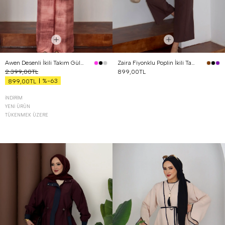
Awen Desenli İkili Takım Gül Kurusu
Zaira Fiyonklu Poplin İkili Takım Kahverengi
2.399,00TL
899,00TL
%-63
899,00TL
İNDIRIM
YENI ÜRÜN
TÜKENMEK ÜZERE