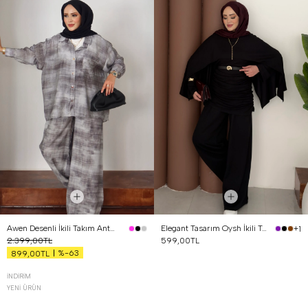
Awen Desenli İkili Takım Antrasit
Elegant Tasarım Oysh İkili Takım Siyah
+1
2.399,00TL
599,00TL
%-63
899,00TL
İNDIRIM
YENI ÜRÜN