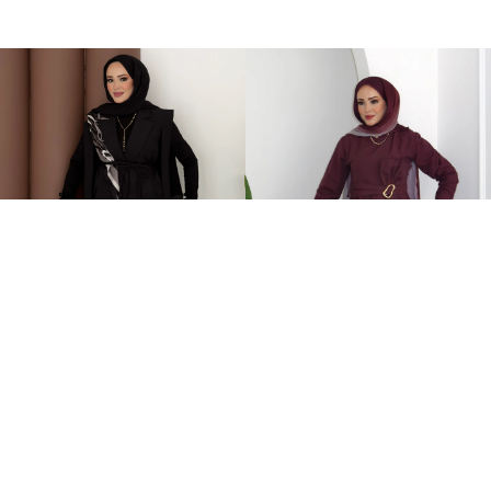
Stella Bağlamalı Yelek İkili Takım Siyah
Zaira Fiyonklu Poplin İkili Takım Mürdüm
2.399,00TL
899,00TL
%-60
949,00TL