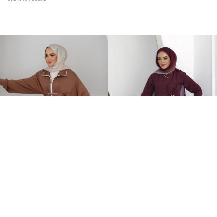
Orijinal Oysh Muadil İkili Takım Kahverengi
Zaira Fiyonklu Poplin İkili Takım Mürdüm
2.149,00TL
899,00TL