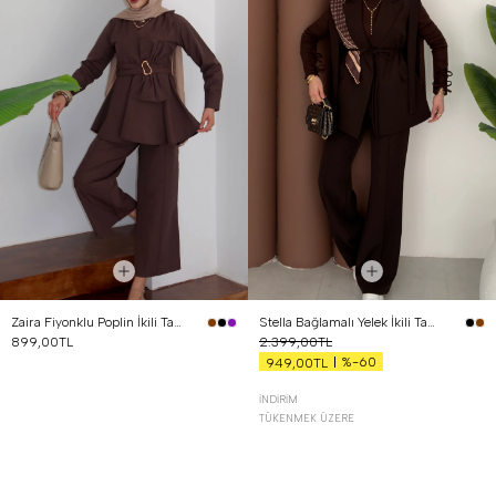
Zaira Fiyonklu Poplin İkili Takım Kahverengi
Stella Bağlamalı Yelek İkili Takım Kahverengi
899,00TL
2.399,00TL
%-60
949,00TL
İNDIRIM
TÜKENMEK ÜZERE