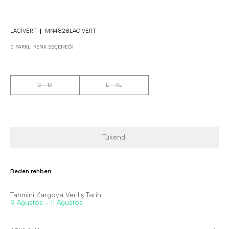
LACIVERT
MN4828LACIVERT
0 FARKLI RENK SEÇENEĞI
S - M
L - XL
Tükendi
Beden rehberi
Tahmini Kargoya Veriliş Tarihi :
9 Ağustos - 11 Ağustos