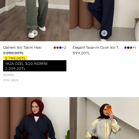
Qatrem İkili Takım Haki
Elegant Tasarım Oysh İkili Takım Lacivert
+2
+1
3.250,00TL
599,00TL
2.799,00TL
YAZA ÖZEL %20 İNDİRİM
2.239,20TL
İNDIRIM
YENI ÜRÜN