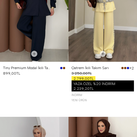
Tiny Premium Modal İkili Takım Lacivert
Qatrem İkili Takım Sarı
+2
899,00TL
3.250,00TL
2.799,00TL
YAZA ÖZEL %20 İNDİRİM
2.239,20TL
İNDIRIM
YENI ÜRÜN