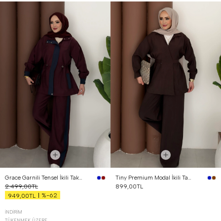
Grace Garnili Tensel İkili Takım Bordo
Tiny Premium Modal İkili Takım Kahverengi
2.499,00TL
899,00TL
%-62
949,00TL
İNDIRIM
TÜKENMEK ÜZERE