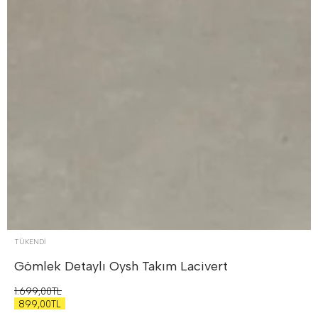
TÜKENDI
Gömlek Detaylı Oysh Takım
Lacivert
1.699,00TL
899,00TL