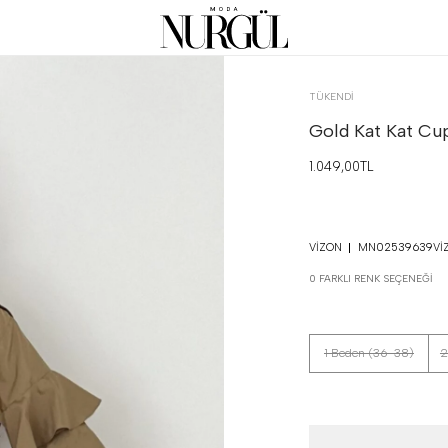
TÜKENDI
Gold Kat Kat Cup
1.049,00TL
VIZON
MN02539639VI
0 FARKLI RENK SEÇENEĞI
1 Beden (36-38)
2