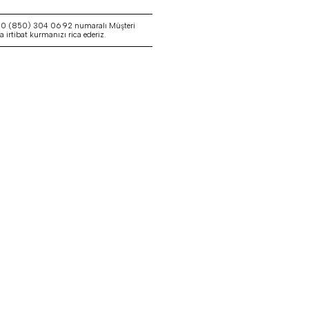
a 0 (850) 304 06 92 numaralı Müşteri
irtibat kurmanızı rica ederiz.