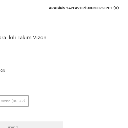
ARA
GIRIS YAP
FAVORI URUNLER
SEPET (
0
)
ra İkili Takım
Vizon
ZON
 Beden (40-42)
Tükendi