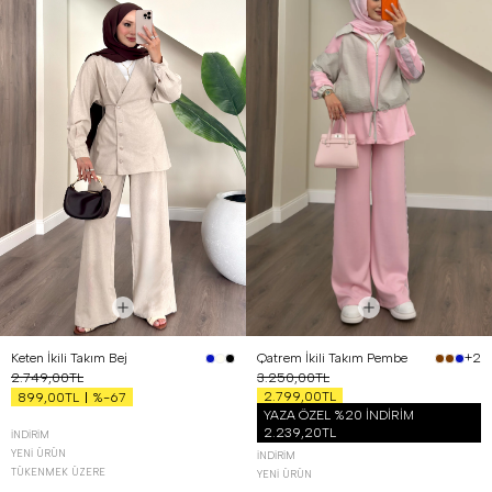
Keten İkili Takım Bej
Qatrem İkili Takım Pembe
+2
2.749,00TL
3.250,00TL
2.799,00TL
%-67
899,00TL
YAZA ÖZEL %20 İNDİRİM
2.239,20TL
İNDIRIM
YENI ÜRÜN
İNDIRIM
TÜKENMEK ÜZERE
YENI ÜRÜN