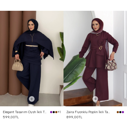
Elegant Tasarım Oysh İkili Takım Lacivert
Zaira Fiyonklu Poplin İkili Takım Mürdüm
+1
599,00TL
899,00TL