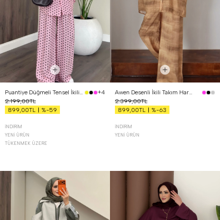
Puantiye Düğmeli Tensel İkili Takım Pembe
Awen Desenli İkili Takım Hardal
+4
2.199,00TL
2.399,00TL
%-59
%-63
899,00TL
899,00TL
İNDIRIM
İNDIRIM
YENI ÜRÜN
YENI ÜRÜN
TÜKENMEK ÜZERE