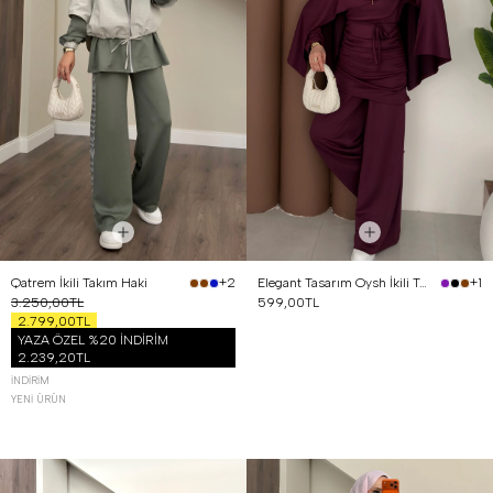
Qatrem İkili Takım Haki
Elegant Tasarım Oysh İkili Takım Mürdüm
+2
+1
3.250,00TL
599,00TL
2.799,00TL
YAZA ÖZEL %20 İNDİRİM
2.239,20TL
İNDIRIM
YENI ÜRÜN