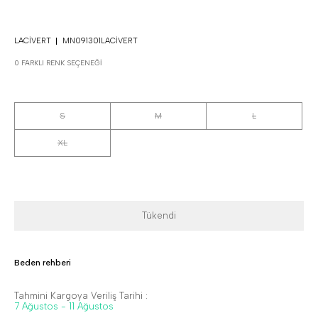
LACIVERT
MN091301LACIVERT
0 FARKLI RENK SEÇENEĞI
S
M
L
XL
Tükendi
Beden rehberi
Tahmini Kargoya Veriliş Tarihi :
7 Ağustos - 11 Ağustos