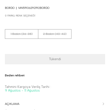
BORDO
MN51936292192BORDO
0 FARKLI RENK SEÇENEĞI
1 Beden (36-38)
2 Beden (40-42)
Tükendi
Beden rehberi
Tahmini Kargoya Veriliş Tarihi :
9 Ağustos - 11 Ağustos
AÇIKLAMA