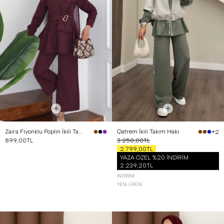
Zaira Fiyonklu Poplin İkili Takım Mürdüm
Qatrem İkili Takım Haki
+2
899,00TL
3.250,00TL
2.799,00TL
YAZA ÖZEL %20 İNDİRİM
2.239,20TL
İNDIRIM
YENI ÜRÜN