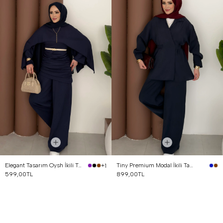
Elegant Tasarım Oysh İkili Takım Lacivert
Tiny Premium Modal İkili Takım Lacivert
+1
599,00TL
899,00TL