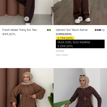
Fresh Modal Trenç İkili Takım Kahverengi
Qatrem İkili Takım Kahve
+2
899,00TL
3.250,00TL
2.799,00TL
YAZA ÖZEL %20 İNDİRİM
2.239,20TL
İNDIRIM
YENI ÜRÜN