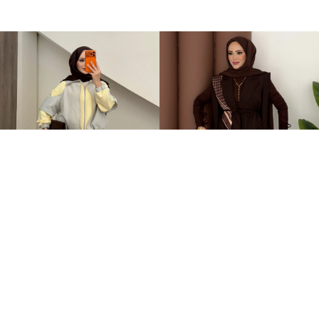
Qatrem İkili Takım Sarı
Stella Bağlamalı Yelek İkili Takım Kahverengi
+2
3.250,00TL
2.399,00TL
2.799,00TL
%-60
949,00TL