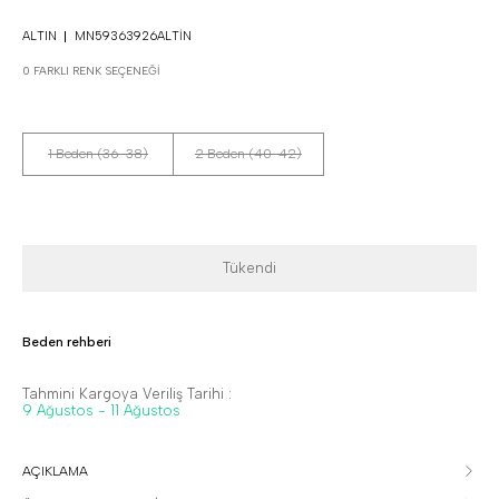
ALTIN
MN59363926ALTIN
0 FARKLI RENK SEÇENEĞI
1 Beden (36-38)
2 Beden (40-42)
Tükendi
Beden rehberi
Tahmini Kargoya Veriliş Tarihi :
9 Ağustos - 11 Ağustos
AÇIKLAMA