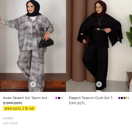
Awen Desenli İkili Takım Antrasit
Elegant Tasarım Oysh İkili Takım Siyah
+1
2.399,00TL
599,00TL
%-63
899,00TL
İNDIRIM
YENI ÜRÜN