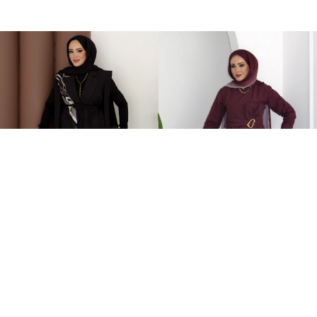
Stella Bağlamalı Yelek İkili Takım Siyah
Zaira Fiyonklu Poplin İkili Takım Mürdüm
2.399,00TL
899,00TL
%-60
949,00TL