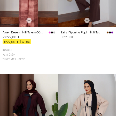
Awen Desenli İkili Takım Gül Kurusu
Zaira Fiyonklu Poplin İkili Takım Kahverengi
2.399,00TL
899,00TL
%-63
899,00TL
İNDIRIM
YENI ÜRÜN
TÜKENMEK ÜZERE