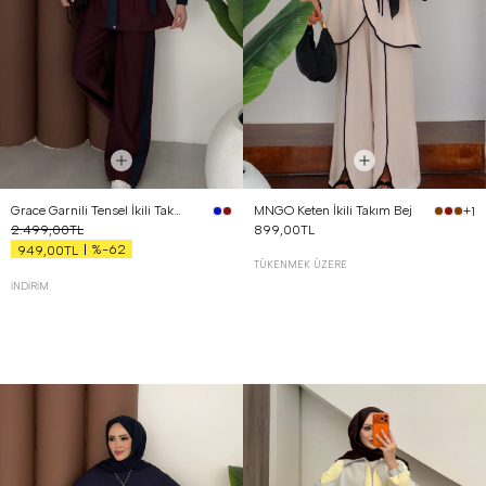
Grace Garnili Tensel İkili Takım Bordo
MNGO Keten İkili Takım Bej
+1
2.499,00TL
899,00TL
%-62
949,00TL
TÜKENMEK ÜZERE
İNDIRIM