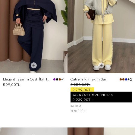
Elegant Tasarım Oysh İkili Takım Lacivert
Qatrem İkili Takım Sarı
+1
+2
599,00TL
3.250,00TL
2.799,00TL
YAZA ÖZEL %20 İNDİRİM
2.239,20TL
İNDIRIM
YENI ÜRÜN