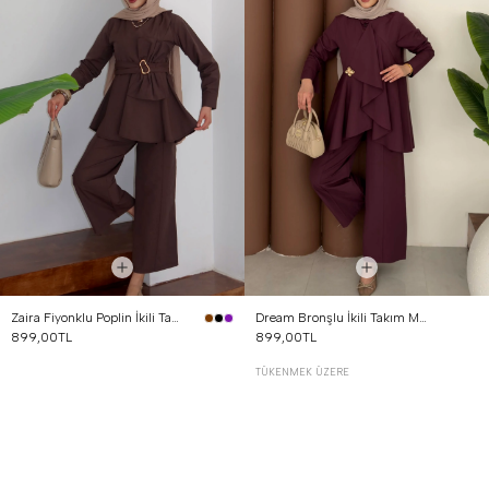
Zaira Fiyonklu Poplin İkili Takım Kahverengi
Dream Bronşlu İkili Takım Mürdüm
899,00TL
899,00TL
TÜKENMEK ÜZERE