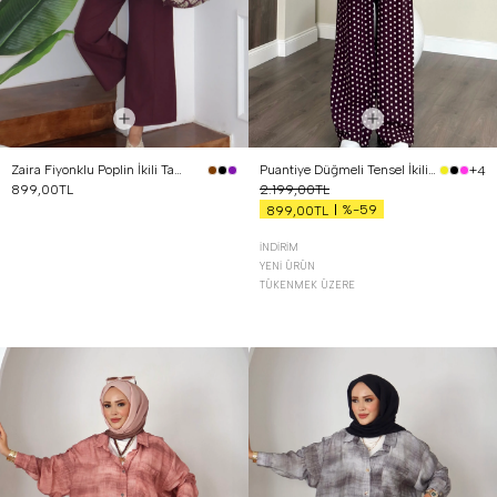
Zaira Fiyonklu Poplin İkili Takım Mürdüm
Puantiye Düğmeli Tensel İkili Takım Bordo
+4
899,00TL
2.199,00TL
%-59
899,00TL
İNDIRIM
YENI ÜRÜN
TÜKENMEK ÜZERE