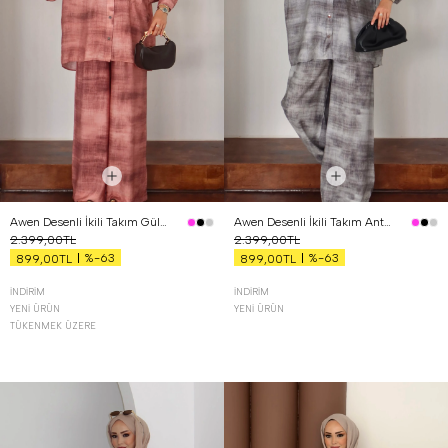
Awen Desenli İkili Takım Gül Kurusu
Awen Desenli İkili Takım Antrasit
2.399,00TL
2.399,00TL
%-63
%-63
899,00TL
899,00TL
İNDIRIM
İNDIRIM
YENI ÜRÜN
YENI ÜRÜN
TÜKENMEK ÜZERE