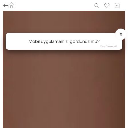
X
Mobil uygulamamızı gördünüz mü?
Play Store >>>