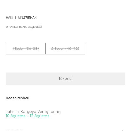
HAKI
MN2781HAKI
0 FARKLI RENK SEÇENEĞI
1 Beden (36-38)
2 Beden (40-42)
Tükendi
Beden rehberi
Tahmini Kargoya Veriliş Tarihi :
10 Ağustos - 12 Ağustos