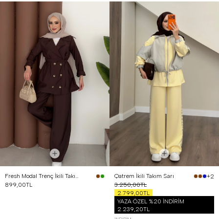
Fresh Modal Trenç İkili Takım Kahverengi
Qatrem İkili Takım Sarı
+2
899,00TL
3.250,00TL
2.799,00TL
YAZA ÖZEL %20 İNDİRİM
2.239,20TL