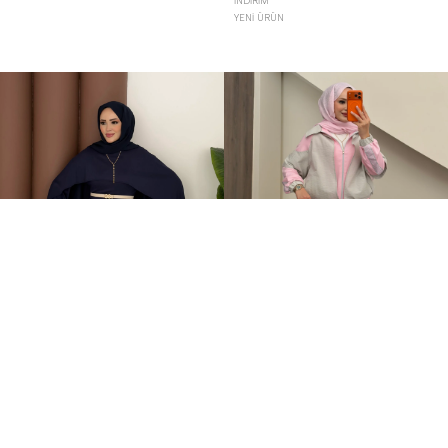
İNDIRIM
YENI ÜRÜN
Elegant Tasarım Oysh İkili Takım Lacivert
Qatrem İkili Takım Pembe
+1
+2
599,00TL
3.250,00TL