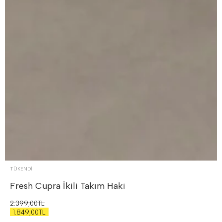
TÜKENDI
Fresh Cupra İkili Takım
Haki
2.399,00TL
1.849,00TL