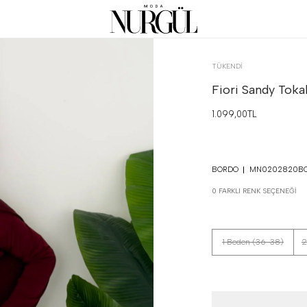
TÜKENDI
Fiori Sandy Toka
1.099,00TL
BORDO
MN0202820B
0 FARKLI RENK SEÇENEĞI
1 Beden (36-38)
2