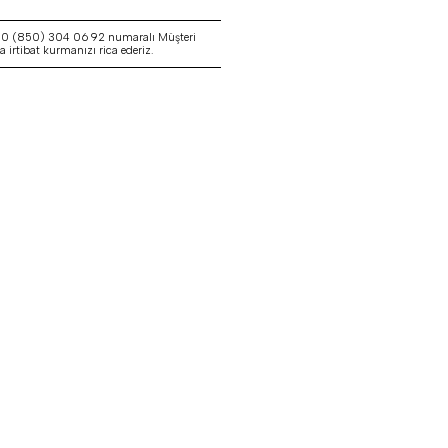
a 0 (850) 304 06 92 numaralı Müşteri
irtibat kurmanızı rica ederiz.