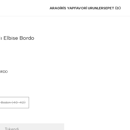
ARA
GIRIS YAP
FAVORI URUNLER
SEPET (
0
)
lı Elbise
Bordo
ORDO
 Beden (40-42)
Tükendi