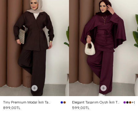
Tiny Premium Modal İkili Takım Kahverengi
Elegant Tasarım Oysh İkili Takım Mürdüm
+1
899,00TL
599,00TL