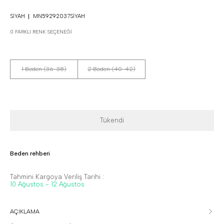
SIYAH
MN59292037SIYAH
0 FARKLI RENK SEÇENEĞI
1 Beden (36-38)
2 Beden (40-42)
Tükendi
Beden rehberi
Tahmini Kargoya Veriliş Tarihi :
10 Ağustos - 12 Ağustos
AÇIKLAMA