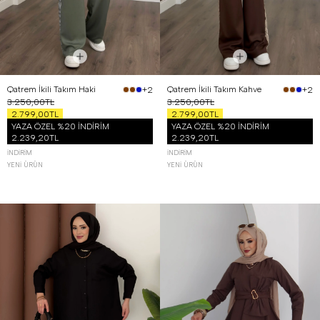
Qatrem İkili Takım Haki
Qatrem İkili Takım Kahve
+2
+2
3.250,00TL
3.250,00TL
2.799,00TL
2.799,00TL
YAZA ÖZEL %20 İNDİRİM
YAZA ÖZEL %20 İNDİRİM
2.239,20TL
2.239,20TL
İNDIRIM
İNDIRIM
YENI ÜRÜN
YENI ÜRÜN