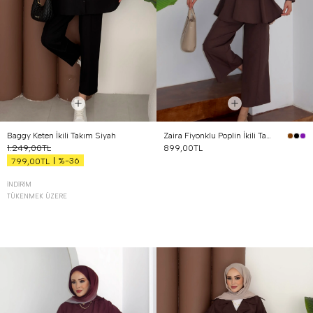
Baggy Keten İkili Takım Siyah
Zaira Fiyonklu Poplin İkili Takım Kahverengi
1.249,00TL
899,00TL
%-36
799,00TL
İNDIRIM
TÜKENMEK ÜZERE