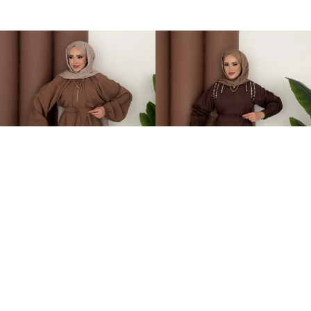
Casual Modal Kemerli İkili Takım Kahverengi
Swaroski Taşlı İkili Takım Kahverengi
899,00TL
749,00TL