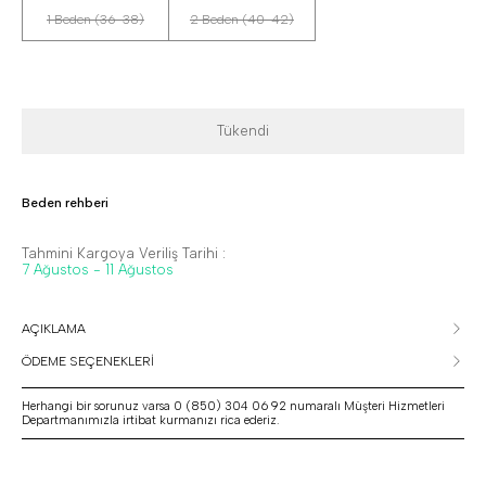
1 Beden (36-38)
2 Beden (40-42)
Tükendi
Beden rehberi
Tahmini Kargoya Veriliş Tarihi :
7 Ağustos - 11 Ağustos
AÇIKLAMA
ÖDEME SEÇENEKLERİ
Herhangi bir sorunuz varsa 0 (850) 304 06 92 numaralı Müşteri Hizmetleri
Departmanımızla irtibat kurmanızı rica ederiz.