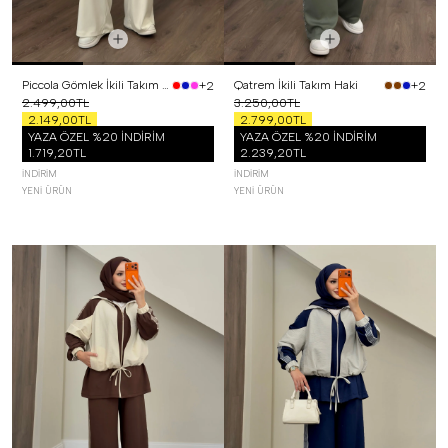
Piccola Gömlek İkili Takım Lacivert
Qatrem İkili Takım Haki
+2
+2
2.499,00TL
3.250,00TL
2.149,00TL
2.799,00TL
YAZA ÖZEL %20 İNDİRİM
YAZA ÖZEL %20 İNDİRİM
1.719,20TL
2.239,20TL
İNDIRIM
İNDIRIM
YENI ÜRÜN
YENI ÜRÜN