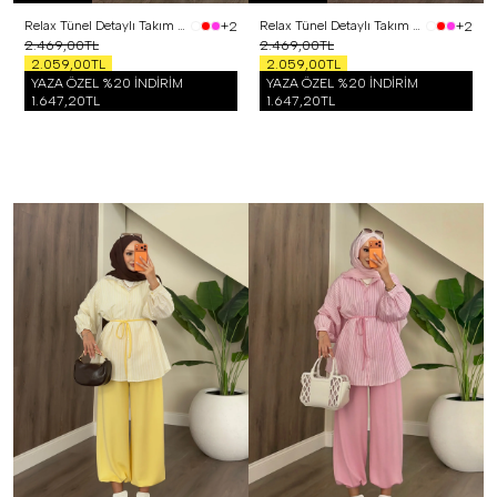
Relax Tünel Detaylı Takım Siyah
Relax Tünel Detaylı Takım Kırmızı
+2
+2
2.469,00TL
2.469,00TL
2.059,00TL
2.059,00TL
YAZA ÖZEL %20 İNDİRİM
YAZA ÖZEL %20 İNDİRİM
1.647,20TL
1.647,20TL