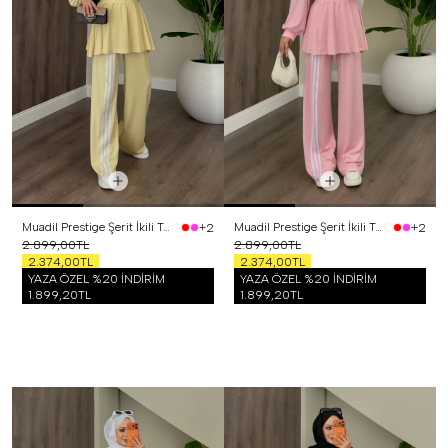
Muadil Prestige Şerit İkili Takım Sarı
Muadil Prestige Şerit İkili Takım Pembe
+2
+2
2.899,00TL
2.899,00TL
2.374,00TL
2.374,00TL
YAZA ÖZEL %20 İNDİRİM
YAZA ÖZEL %20 İNDİRİM
1.899,20TL
1.899,20TL