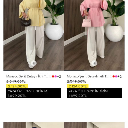
Monaco Şerit Detaylı İkili Takım Sarı
Monaco Şerit Detaylı İkili Takım Pembe
+2
+2
2.549,00TL
2.549,00TL
2.124,00TL
2.124,00TL
YAZA ÖZEL %20 İNDİRİM
YAZA ÖZEL %20 İNDİRİM
1.699,20TL
1.699,20TL