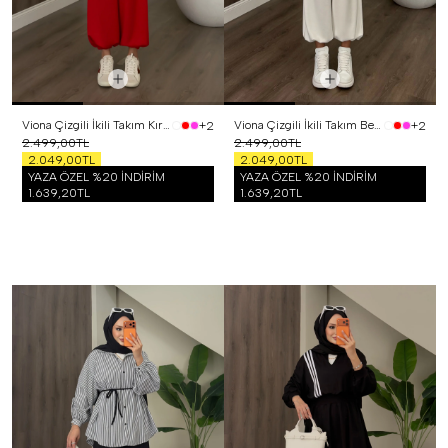
Viona Çizgili İkili Takım Kırmızı
Viona Çizgili İkili Takım Beyaz
+2
+2
2.499,00TL
2.499,00TL
2.049,00TL
2.049,00TL
YAZA ÖZEL %20 İNDİRİM
YAZA ÖZEL %20 İNDİRİM
1.639,20TL
1.639,20TL