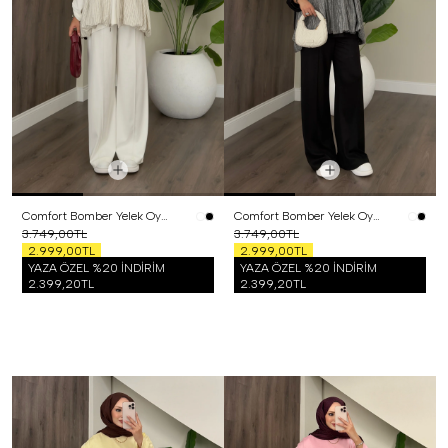
Comfort Bomber Yelek Oysh Üçlü Takım Beyaz
Comfort Bomber Yelek Oysh Üçlü Takım Siyah
3.749,00TL
3.749,00TL
2.999,00TL
2.999,00TL
YAZA ÖZEL %20 İNDİRİM
YAZA ÖZEL %20 İNDİRİM
2.399,20TL
2.399,20TL