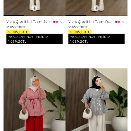
Viona Çizgili İkili Takım Sarı
Viona Çizgili İkili Takım Pembe
+2
+2
2.499,00TL
2.499,00TL
2.049,00TL
2.049,00TL
YAZA ÖZEL %20 İNDİRİM
YAZA ÖZEL %20 İNDİRİM
1.639,20TL
1.639,20TL