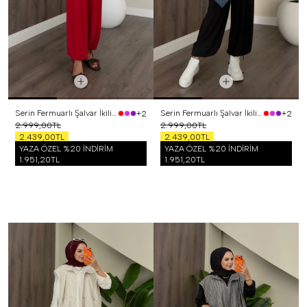
Serin Fermuarlı Şalvar İkili Takım Kırmızı
Serin Fermuarlı Şalvar İkili Takım Siyah
+2
+2
2.999,00TL
2.999,00TL
2.439,00TL
2.439,00TL
YAZA ÖZEL %20 İNDİRİM
YAZA ÖZEL %20 İNDİRİM
1.951,20TL
1.951,20TL