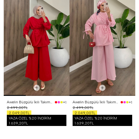
Awelin Büzgülü İkili Takım Kırmızı
Awelin Büzgülü İkili Takım Pembe
+1
+1
2.499,00TL
2.499,00TL
2.049,00TL
2.049,00TL
YAZA ÖZEL %20 İNDİRİM
YAZA ÖZEL %20 İNDİRİM
1.639,20TL
1.639,20TL