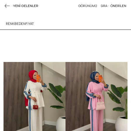
YENİ GELENLER
GÖRÜNÜM
2
SIRA :
ÖNERİLEN
RENK
BEDEN
FİYAT