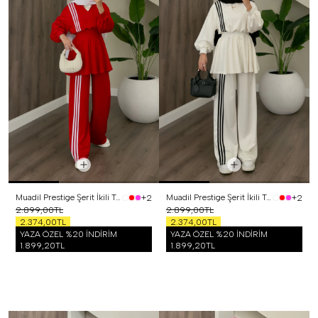
Muadil Prestige Şerit İkili Takım Kırmızı
Muadil Prestige Şerit İkili Takım Beyaz
+2
+2
2.899,00TL
2.899,00TL
2.374,00TL
2.374,00TL
YAZA ÖZEL %20 İNDİRİM
YAZA ÖZEL %20 İNDİRİM
1.899,20TL
1.899,20TL