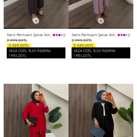
Serin Fermuarlı Şalvar İkili Takım Mor
Serin Fermuarlı Şalvar İkili Takım Lila
+2
+2
2.999,00TL
2.999,00TL
2.439,00TL
2.439,00TL
YAZA ÖZEL %20 İNDİRİM
YAZA ÖZEL %20 İNDİRİM
1.951,20TL
1.951,20TL