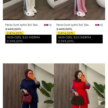
Parla Oysh Işıltılı İkili Takım Beyaz
Parla Oysh Işıltılı İkili Takım Pembe
+3
+3
3.449,00TL
3.449,00TL
2.874,00TL
2.874,00TL
YAZA ÖZEL %20 İNDİRİM
YAZA ÖZEL %20 İNDİRİM
2.299,20TL
2.299,20TL