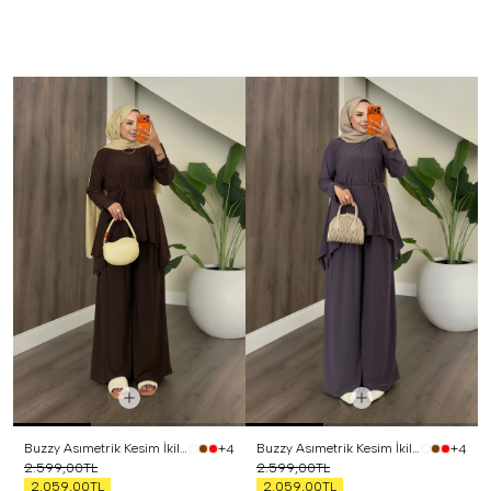
Buzzy Asımetrik Kesim İkili Takım Kahverengi
Buzzy Asımetrik Kesim İkili Takım Mor
+4
+4
2.599,00TL
2.599,00TL
2.059,00TL
2.059,00TL