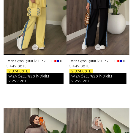
Parla Oysh Işıltılı İkili Takım Sarı
Parla Oysh Işıltılı İkili Takım Siyah
+3
+3
3.449,00TL
3.449,00TL
2.874,00TL
2.874,00TL
YAZA ÖZEL %20 İNDİRİM
YAZA ÖZEL %20 İNDİRİM
2.299,20TL
2.299,20TL