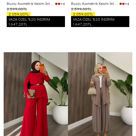
Buzzy Asımetrik Kesim İkili Takım Mint
Buzzy Asımetrik Kesim İkili Takım Pembe
+4
+4
2.599,00TL
2.599,00TL
2.059,00TL
2.059,00TL
YAZA ÖZEL %20 İNDİRİM
YAZA ÖZEL %20 İNDİRİM
1.647,20TL
1.647,20TL