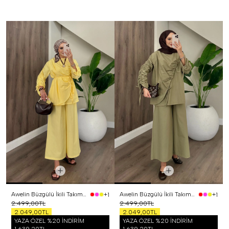
Awelin Büzgülü İkili Takım Sarı
Awelin Büzgülü İkili Takım Yeşil
+1
+1
2.499,00TL
2.499,00TL
2.049,00TL
2.049,00TL
YAZA ÖZEL %20 İNDİRİM
YAZA ÖZEL %20 İNDİRİM