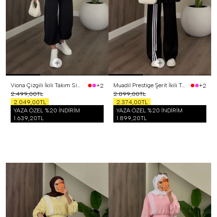
Viona Çizgili İkili Takım Siyah
Muadil Prestige Şerit İkili Takım Siyah
+2
+2
2.499,00TL
2.899,00TL
2.049,00TL
2.374,00TL
YAZA ÖZEL %20 İNDİRİM
YAZA ÖZEL %20 İNDİRİM
1.639,20TL
1.899,20TL