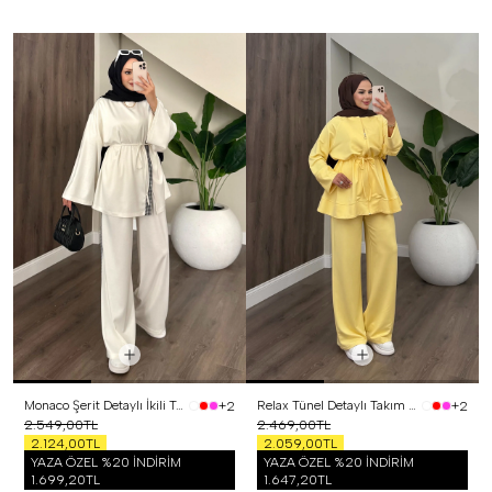
Monaco Şerit Detaylı İkili Takım Beyaz
Relax Tünel Detaylı Takım Sarı
+2
+2
2.549,00TL
2.469,00TL
2.124,00TL
2.059,00TL
YAZA ÖZEL %20 İNDİRİM
YAZA ÖZEL %20 İNDİRİM
1.699,20TL
1.647,20TL