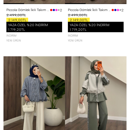
Piccola Gömlek İkili Takım Sarı
Piccola Gömlek İkili Takım Pembe
+2
+2
2.499,00TL
2.499,00TL
2.149,00TL
2.149,00TL
YAZA ÖZEL %20 İNDİRİM
YAZA ÖZEL %20 İNDİRİM
1.719,20TL
1.719,20TL
İNDIRIM
İNDIRIM
YENI ÜRÜN
YENI ÜRÜN