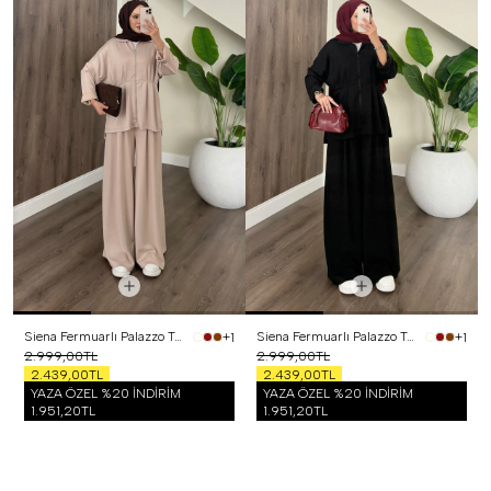
Siena Fermuarlı Palazzo Takım Bej
Siena Fermuarlı Palazzo Takım Siyah
+1
+1
2.999,00TL
2.999,00TL
2.439,00TL
2.439,00TL
YAZA ÖZEL %20 İNDİRİM
YAZA ÖZEL %20 İNDİRİM
1.951,20TL
1.951,20TL