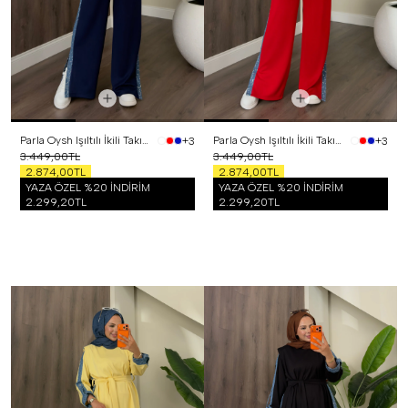
Parla Oysh Işıltılı İkili Takım Lacivert
Parla Oysh Işıltılı İkili Takım Kırmızı
+3
+3
3.449,00TL
3.449,00TL
2.874,00TL
2.874,00TL
YAZA ÖZEL %20 İNDİRİM
YAZA ÖZEL %20 İNDİRİM
2.299,20TL
2.299,20TL