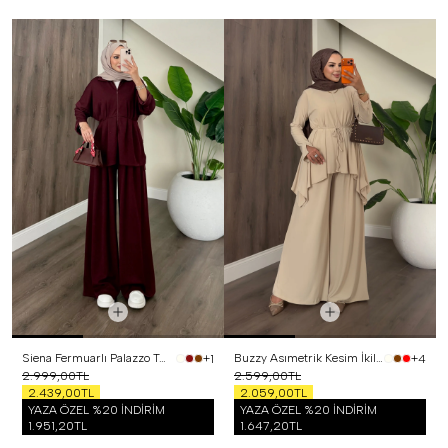
Siena Fermuarlı Palazzo Takım Bordo
Buzzy Asımetrik Kesim İkili Takım Bej
+1
+4
2.999,00TL
2.599,00TL
2.439,00TL
2.059,00TL
YAZA ÖZEL %20 İNDİRİM
YAZA ÖZEL %20 İNDİRİM
1.951,20TL
1.647,20TL