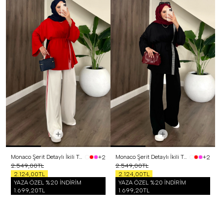
Monaco Şerit Detaylı İkili Takım Kırmızı
Monaco Şerit Detaylı İkili Takım Siyah
+2
+2
2.549,00TL
2.549,00TL
2.124,00TL
2.124,00TL
YAZA ÖZEL %20 İNDİRİM
YAZA ÖZEL %20 İNDİRİM
1.699,20TL
1.699,20TL