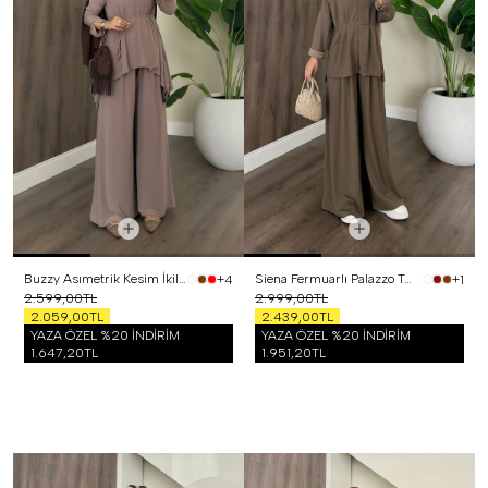
Buzzy Asımetrik Kesim İkili Takım Vizon
Siena Fermuarlı Palazzo Takım Haki
+4
+1
2.599,00TL
2.999,00TL
2.059,00TL
2.439,00TL
YAZA ÖZEL %20 İNDİRİM
YAZA ÖZEL %20 İNDİRİM
1.647,20TL
1.951,20TL