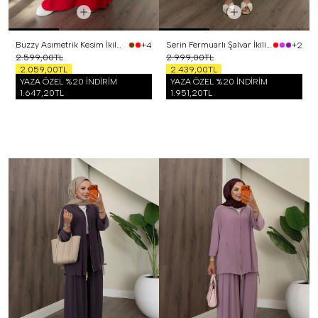
Buzzy Asımetrik Kesim İkili Takım Kırmızı
Serin Fermuarlı Şalvar İkili Takım Vizon
+4
+2
2.599,00TL
2.999,00TL
2.059,00TL
2.439,00TL
YAZA ÖZEL %20 İNDİRİM
YAZA ÖZEL %20 İNDİRİM
1.647,20TL
1.951,20TL