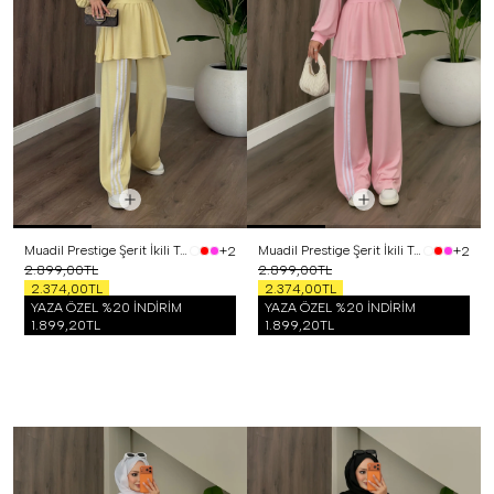
Muadil Prestige Şerit İkili Takım Sarı
Muadil Prestige Şerit İkili Takım Pembe
+2
+2
2.899,00TL
2.899,00TL
2.374,00TL
2.374,00TL
YAZA ÖZEL %20 İNDİRİM
YAZA ÖZEL %20 İNDİRİM
1.899,20TL
1.899,20TL