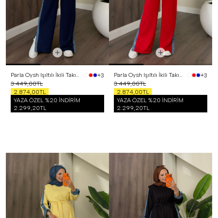
Parla Oysh Işıltılı İkili Takım Lacivert
Parla Oysh Işıltılı İkili Takım Kırmızı
+3
+3
3.449,00TL
3.449,00TL
2.874,00TL
2.874,00TL
YAZA ÖZEL %20 İNDİRİM
YAZA ÖZEL %20 İNDİRİM
2.299,20TL
2.299,20TL