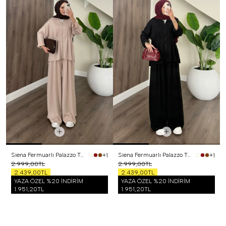
Siena Fermuarlı Palazzo Takım Bej
Siena Fermuarlı Palazzo Takım Siyah
+1
+1
2.999,00TL
2.999,00TL
2.439,00TL
2.439,00TL
YAZA ÖZEL %20 İNDİRİM
YAZA ÖZEL %20 İNDİRİM
1.951,20TL
1.951,20TL