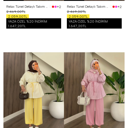
Relax Tünel Detaylı Takım Siyah
Relax Tünel Detaylı Takım Kırmızı
+2
+2
2.469,00TL
2.469,00TL
2.059,00TL
2.059,00TL
YAZA ÖZEL %20 İNDİRİM
YAZA ÖZEL %20 İNDİRİM
1.647,20TL
1.647,20TL