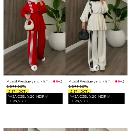
Muadil Prestige Şerit İkili Takım Kırmızı
Muadil Prestige Şerit İkili Takım Beyaz
+2
+2
2.899,00TL
2.899,00TL
2.374,00TL
2.374,00TL
YAZA ÖZEL %20 İNDİRİM
YAZA ÖZEL %20 İNDİRİM
1.899,20TL
1.899,20TL