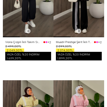
Viona Çizgili İkili Takım Siyah
Muadil Prestige Şerit İkili Takım Siyah
+2
+2
2.499,00TL
2.899,00TL
2.049,00TL
2.374,00TL
YAZA ÖZEL %20 İNDİRİM
YAZA ÖZEL %20 İNDİRİM
1.639,20TL
1.899,20TL