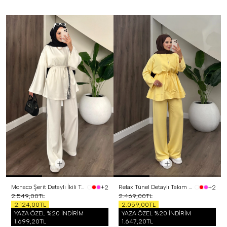
Monaco Şerit Detaylı İkili Takım Beyaz
Relax Tünel Detaylı Takım Sarı
+2
+2
2.549,00TL
2.469,00TL
2.124,00TL
2.059,00TL
YAZA ÖZEL %20 İNDİRİM
YAZA ÖZEL %20 İNDİRİM
1.699,20TL
1.647,20TL