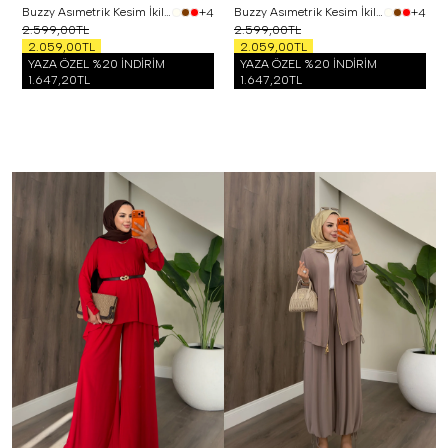
Buzzy Asımetrik Kesim İkili Takım Mint
Buzzy Asımetrik Kesim İkili Takım Pembe
+4
+4
2.599,00TL
2.599,00TL
2.059,00TL
2.059,00TL
YAZA ÖZEL %20 İNDİRİM
YAZA ÖZEL %20 İNDİRİM
1.647,20TL
1.647,20TL