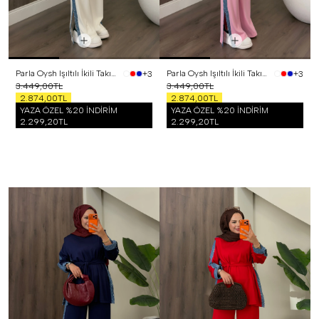
Parla Oysh Işıltılı İkili Takım Beyaz
Parla Oysh Işıltılı İkili Takım Pembe
+3
+3
3.449,00TL
3.449,00TL
2.874,00TL
2.874,00TL
YAZA ÖZEL %20 İNDİRİM
YAZA ÖZEL %20 İNDİRİM
2.299,20TL
2.299,20TL