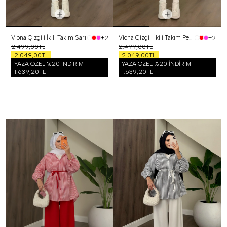
Viona Çizgili İkili Takım Sarı
Viona Çizgili İkili Takım Pembe
+2
+2
2.499,00TL
2.499,00TL
2.049,00TL
2.049,00TL
YAZA ÖZEL %20 İNDİRİM
YAZA ÖZEL %20 İNDİRİM
1.639,20TL
1.639,20TL