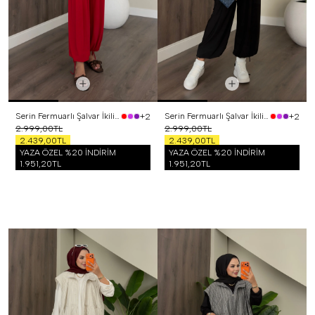
Serin Fermuarlı Şalvar İkili Takım Kırmızı
Serin Fermuarlı Şalvar İkili Takım Siyah
+2
+2
2.999,00TL
2.999,00TL
2.439,00TL
2.439,00TL
YAZA ÖZEL %20 İNDİRİM
YAZA ÖZEL %20 İNDİRİM
1.951,20TL
1.951,20TL