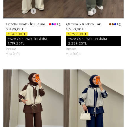
Piccola Gömlek İkili Takım Lacivert
Qatrem İkili Takım Haki
+2
+2
2.499,00TL
3.250,00TL
2.149,00TL
2.799,00TL
YAZA ÖZEL %20 İNDİRİM
YAZA ÖZEL %20 İNDİRİM
1.719,20TL
2.239,20TL
İNDIRIM
İNDIRIM
YENI ÜRÜN
YENI ÜRÜN