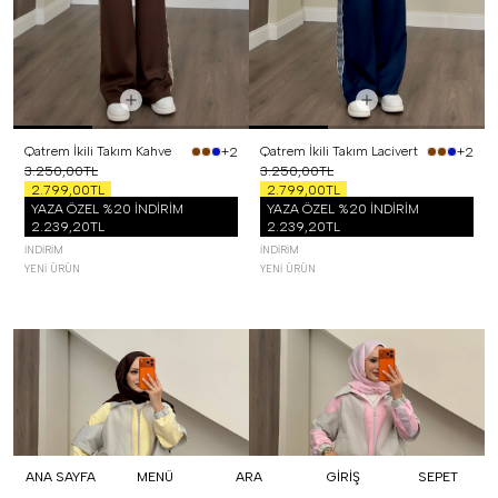
Qatrem İkili Takım Kahve
Qatrem İkili Takım Lacivert
+2
+2
3.250,00TL
3.250,00TL
2.799,00TL
2.799,00TL
YAZA ÖZEL %20 İNDİRİM
YAZA ÖZEL %20 İNDİRİM
2.239,20TL
2.239,20TL
İNDIRIM
İNDIRIM
YENI ÜRÜN
YENI ÜRÜN
ANA SAYFA
MENÜ
ARA
GİRİŞ
SEPET