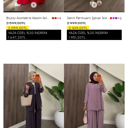
Buzzy Asımetrik Kesim İkili Takım Kırmızı
Serin Fermuarlı Şalvar İkili Takım Vizon
+4
+2
2.599,00TL
2.999,00TL
2.059,00TL
2.439,00TL
YAZA ÖZEL %20 İNDİRİM
YAZA ÖZEL %20 İNDİRİM
1.647,20TL
1.951,20TL