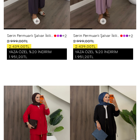
Serin Fermuarlı Şalvar İkili Takım Mor
Serin Fermuarlı Şalvar İkili Takım Lila
+2
+2
2.999,00TL
2.999,00TL
2.439,00TL
2.439,00TL
YAZA ÖZEL %20 İNDİRİM
YAZA ÖZEL %20 İNDİRİM
1.951,20TL
1.951,20TL