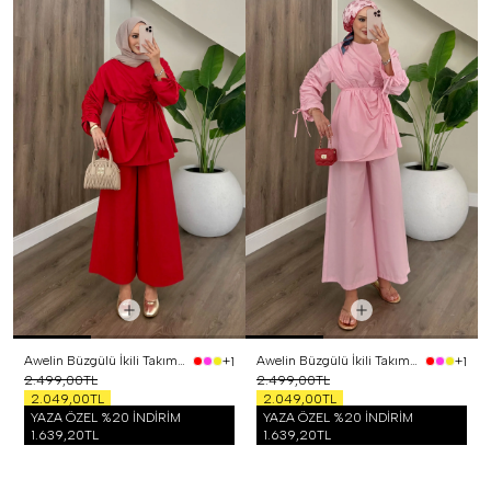
Awelin Büzgülü İkili Takım Kırmızı
Awelin Büzgülü İkili Takım Pembe
+1
+1
2.499,00TL
2.499,00TL
2.049,00TL
2.049,00TL
YAZA ÖZEL %20 İNDİRİM
YAZA ÖZEL %20 İNDİRİM
1.639,20TL
1.639,20TL