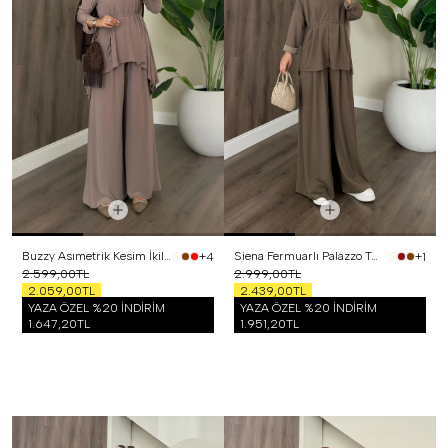
Buzzy Asımetrik Kesim İkili Takım Vizon
Siena Fermuarlı Palazzo Takım Haki
+4
+1
2.599,00TL
2.999,00TL
2.059,00TL
2.439,00TL
YAZA ÖZEL %20 İNDİRİM
YAZA ÖZEL %20 İNDİRİM
1.647,20TL
1.951,20TL