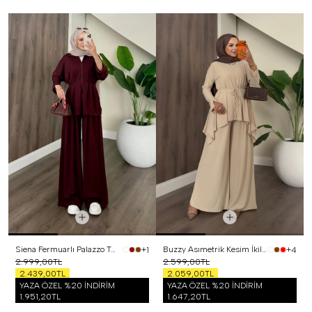
Siena Fermuarlı Palazzo Takım Bordo
Buzzy Asımetrik Kesim İkili Takım Bej
+1
+4
2.999,00TL
2.599,00TL
2.439,00TL
2.059,00TL
YAZA ÖZEL %20 İNDİRİM
YAZA ÖZEL %20 İNDİRİM
1.951,20TL
1.647,20TL