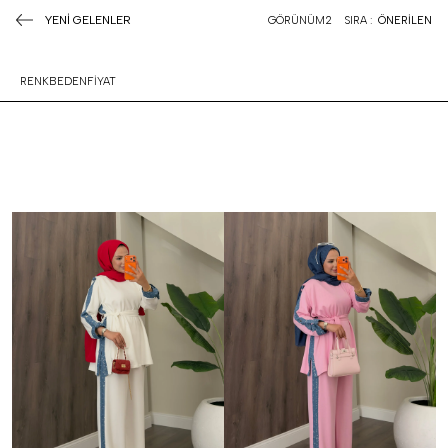
YENİ GELENLER
GÖRÜNÜM
2
SIRA :
ÖNERİLEN
RENK
BEDEN
FİYAT