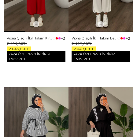
Viona Çizgili İkili Takım Kırmızı
Viona Çizgili İkili Takım Beyaz
+2
+2
2.499,00TL
2.499,00TL
2.049,00TL
2.049,00TL
YAZA ÖZEL %20 İNDİRİM
YAZA ÖZEL %20 İNDİRİM
1.639,20TL
1.639,20TL