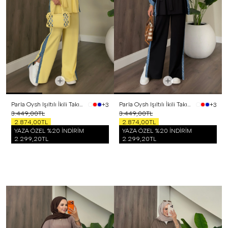
Parla Oysh Işıltılı İkili Takım Sarı
Parla Oysh Işıltılı İkili Takım Siyah
+3
+3
3.449,00TL
3.449,00TL
2.874,00TL
2.874,00TL
YAZA ÖZEL %20 İNDİRİM
YAZA ÖZEL %20 İNDİRİM
2.299,20TL
2.299,20TL