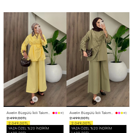
Awelin Büzgülü İkili Takım Sarı
Awelin Büzgülü İkili Takım Yeşil
+1
+1
2.499,00TL
2.499,00TL
2.049,00TL
2.049,00TL
YAZA ÖZEL %20 İNDİRİM
YAZA ÖZEL %20 İNDİRİM