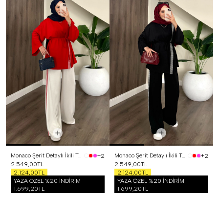
Monaco Şerit Detaylı İkili Takım Kırmızı
Monaco Şerit Detaylı İkili Takım Siyah
+2
+2
2.549,00TL
2.549,00TL
2.124,00TL
2.124,00TL
YAZA ÖZEL %20 İNDİRİM
YAZA ÖZEL %20 İNDİRİM
1.699,20TL
1.699,20TL