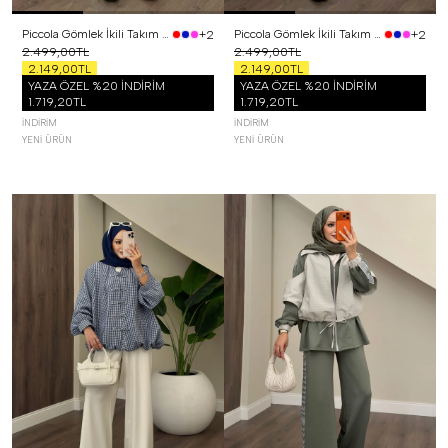
Piccola Gömlek İkili Takım Sarı
Piccola Gömlek İkili Takım Pembe
+2
+2
2.499,00TL
2.499,00TL
2.149,00TL
2.149,00TL
YAZA ÖZEL %20 İNDİRİM
YAZA ÖZEL %20 İNDİRİM
1.719,20TL
1.719,20TL
İNDIRIM
İNDIRIM
YENI ÜRÜN
YENI ÜRÜN