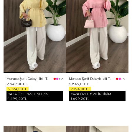
Monaco Şerit Detaylı İkili Takım Sarı
Monaco Şerit Detaylı İkili Takım Pembe
+2
+2
2.549,00TL
2.549,00TL
2.124,00TL
2.124,00TL
YAZA ÖZEL %20 İNDİRİM
YAZA ÖZEL %20 İNDİRİM
1.699,20TL
1.699,20TL