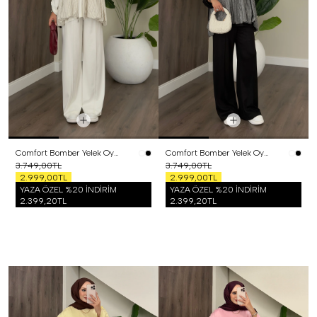
Comfort Bomber Yelek Oysh Üçlü Takım Beyaz
Comfort Bomber Yelek Oysh Üçlü Takım Siyah
3.749,00TL
3.749,00TL
2.999,00TL
2.999,00TL
YAZA ÖZEL %20 İNDİRİM
YAZA ÖZEL %20 İNDİRİM
2.399,20TL
2.399,20TL