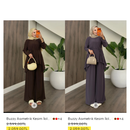
Buzzy Asımetrik Kesim İkili Takım Kahverengi
Buzzy Asımetrik Kesim İkili Takım Mor
+4
+4
2.599,00TL
2.599,00TL
2.059,00TL
2.059,00TL