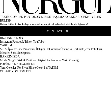
TAKIM
GÖMLEK
PANTOLON
ELBİSE
HAŞEMA
AYAKKABI
CEKET
YELEK
BÜLTEN
Haber bültenimize kolayca kaydolun, en güzel haberlerimizi ilk siz öğrenin!
HEMEN KAYIT OL
BİZİ TAKİP EDİN
Instagram
Facebook
Tiktok
YouTube
YARDIM
S.S.S.
İptal ve İade Prosedürü
İletişim
Hakkımızda
Ödeme ve Teslimat
Çerez Politikası
Mesafeli Satış Sözleşmesi
HAKKIMIZDA
Moda Nurgül
Gizlilik Politikası
Kişisel Kullanım ve Veri Güvenliği
POPÜLER KATEGORİLER
Yeni Gelenler
Tek Fiyat
Elbise
Ceket
Şal
TAKIM
ÖDEME YÖNTEMLERİ