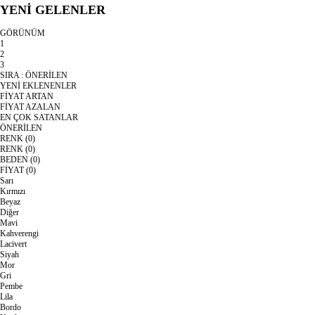
YENİ GELENLER
GÖRÜNÜM
1
2
3
SIRA :
ÖNERİLEN
YENİ EKLENENLER
FİYAT ARTAN
FİYAT AZALAN
EN ÇOK SATANLAR
ÖNERİLEN
RENK
(0)
RENK
(0)
BEDEN
(0)
FİYAT
(0)
Sarı
Kırmızı
Beyaz
Diğer
Mavi
Kahverengi
Lacivert
Siyah
Mor
Gri
Pembe
Lila
Bordo