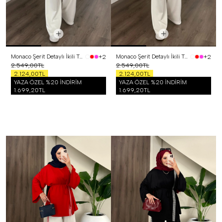
Monaco Şerit Detaylı İkili Takım Sarı
Monaco Şerit Detaylı İkili Takım Pembe
+2
+2
2.549,00TL
2.549,00TL
2.124,00TL
2.124,00TL
YAZA ÖZEL %20 İNDİRİM
YAZA ÖZEL %20 İNDİRİM
1.699,20TL
1.699,20TL