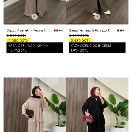
Buzzy Asımetrik Kesim İkili Takım Vizon
Siena Fermuarlı Palazzo Takım Haki
+4
+1
2.599,00TL
2.999,00TL
2.059,00TL
2.439,00TL
YAZA ÖZEL %20 İNDİRİM
YAZA ÖZEL %20 İNDİRİM
1.647,20TL
1.951,20TL