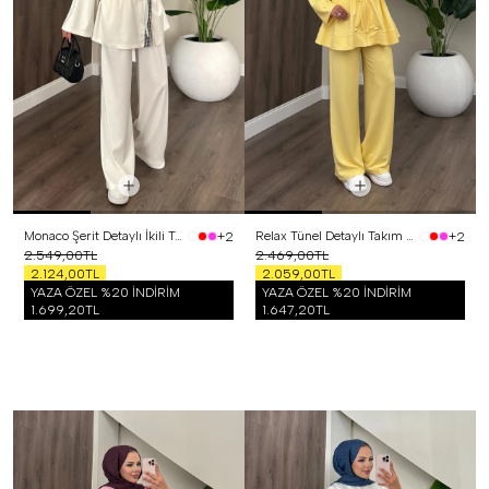
Monaco Şerit Detaylı İkili Takım Beyaz
Relax Tünel Detaylı Takım Sarı
+2
+2
2.549,00TL
2.469,00TL
2.124,00TL
2.059,00TL
YAZA ÖZEL %20 İNDİRİM
YAZA ÖZEL %20 İNDİRİM
1.699,20TL
1.647,20TL