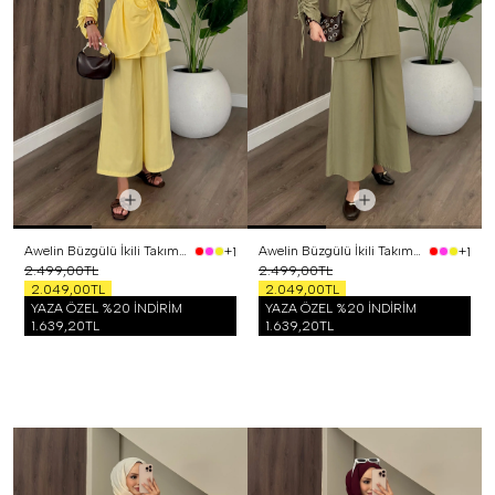
Awelin Büzgülü İkili Takım Sarı
Awelin Büzgülü İkili Takım Yeşil
+1
+1
2.499,00TL
2.499,00TL
2.049,00TL
2.049,00TL
YAZA ÖZEL %20 İNDİRİM
YAZA ÖZEL %20 İNDİRİM
1.639,20TL
1.639,20TL