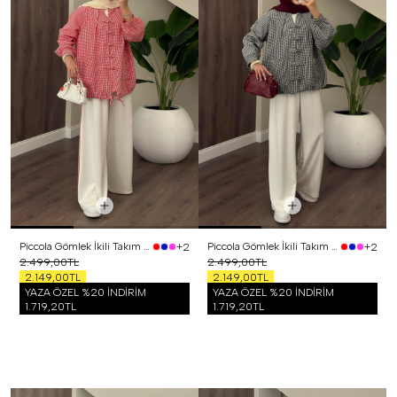
Piccola Gömlek İkili Takım Kırmızı
Piccola Gömlek İkili Takım Siyah
+2
+2
2.499,00TL
2.499,00TL
2.149,00TL
2.149,00TL
YAZA ÖZEL %20 İNDİRİM
YAZA ÖZEL %20 İNDİRİM
1.719,20TL
1.719,20TL