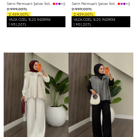
Serin Fermuarlı Şalvar İkili Takım Kırmızı
Serin Fermuarlı Şalvar İkili Takım Siyah
+2
+2
2.999,00TL
2.999,00TL
2.439,00TL
2.439,00TL
YAZA ÖZEL %20 İNDİRİM
YAZA ÖZEL %20 İNDİRİM
1.951,20TL
1.951,20TL