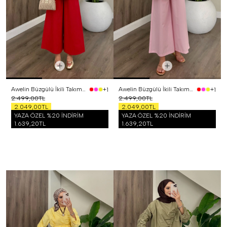
Awelin Büzgülü İkili Takım Kırmızı
Awelin Büzgülü İkili Takım Pembe
+1
+1
2.499,00TL
2.499,00TL
2.049,00TL
2.049,00TL
YAZA ÖZEL %20 İNDİRİM
YAZA ÖZEL %20 İNDİRİM
1.639,20TL
1.639,20TL