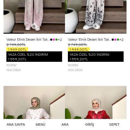
Valeur Etnik Desen İkili Takım Pembe
Valeur Etnik Desen İkili Takım Siyah
+2
+2
2.749,00TL
2.749,00TL
1.949,00TL
1.949,00TL
YAZA ÖZEL %20 İNDİRİM
YAZA ÖZEL %20 İNDİRİM
1.559,20TL
1.559,20TL
İNDIRIM
İNDIRIM
YENI ÜRÜN
YENI ÜRÜN
ANA SAYFA
MENÜ
ARA
GİRİŞ
SEPET