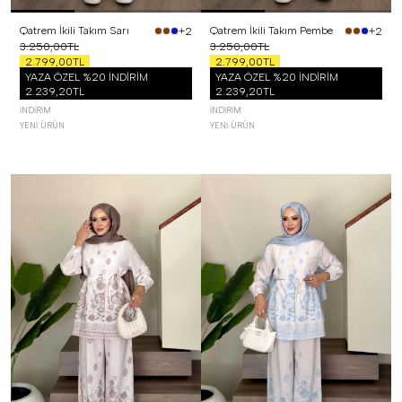
Qatrem İkili Takım Sarı
Qatrem İkili Takım Pembe
+2
+2
3.250,00TL
3.250,00TL
2.799,00TL
2.799,00TL
YAZA ÖZEL %20 İNDİRİM
YAZA ÖZEL %20 İNDİRİM
2.239,20TL
2.239,20TL
İNDIRIM
İNDIRIM
YENI ÜRÜN
YENI ÜRÜN