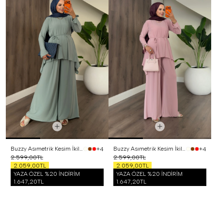
Buzzy Asımetrik Kesim İkili Takım Mint
Buzzy Asımetrik Kesim İkili Takım Pembe
+4
+4
2.599,00TL
2.599,00TL
2.059,00TL
2.059,00TL
YAZA ÖZEL %20 İNDİRİM
YAZA ÖZEL %20 İNDİRİM
1.647,20TL
1.647,20TL