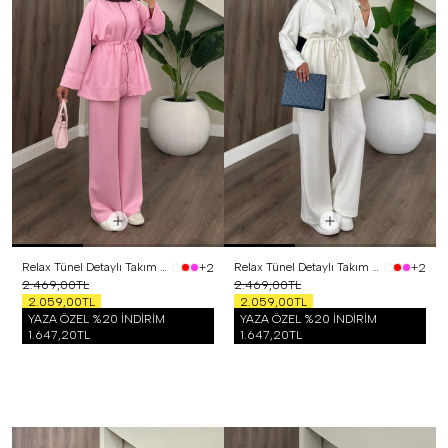
Relax Tünel Detaylı Takım Pembe
Relax Tünel Detaylı Takım Beyaz
+2
+2
2.469,00TL
2.469,00TL
2.059,00TL
2.059,00TL
YAZA ÖZEL %20 İNDİRİM
YAZA ÖZEL %20 İNDİRİM
1.647,20TL
1.647,20TL