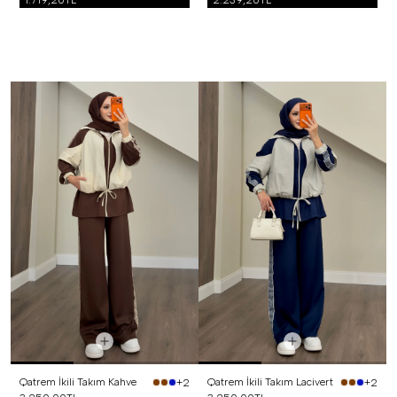
1.719,20TL
2.239,20TL
Qatrem İkili Takım Kahve
Qatrem İkili Takım Lacivert
+2
+2