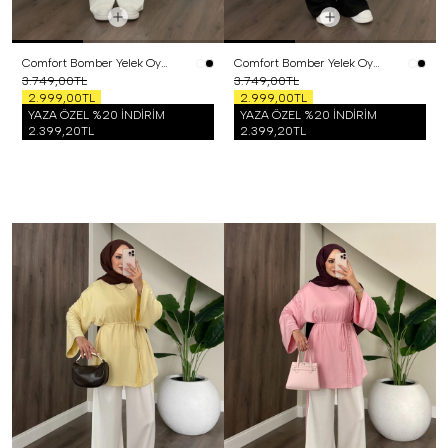
Comfort Bomber Yelek Oysh Üçlü Takım Beyaz
Comfort Bomber Yelek Oysh Üçlü Takım Siyah
3.749,00TL
3.749,00TL
2.999,00TL
2.999,00TL
YAZA ÖZEL %20 İNDİRİM
YAZA ÖZEL %20 İNDİRİM
2.399,20TL
2.399,20TL