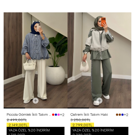
Piccola Gömlek İkili Takım Lacivert
Qatrem İkili Takım Haki
+2
+2
2.499,00TL
3.250,00TL
2.149,00TL
2.799,00TL
YAZA ÖZEL %20 İNDİRİM
YAZA ÖZEL %20 İNDİRİM