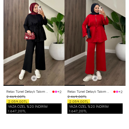
Relax Tünel Detaylı Takım Siyah
Relax Tünel Detaylı Takım Kırmızı
+2
+2
2.469,00TL
2.469,00TL
2.059,00TL
2.059,00TL
YAZA ÖZEL %20 İNDİRİM
YAZA ÖZEL %20 İNDİRİM
1.647,20TL
1.647,20TL