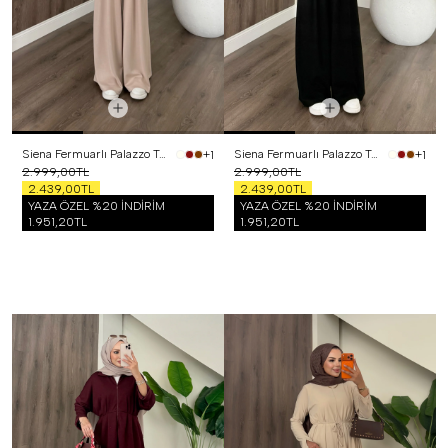
Siena Fermuarlı Palazzo Takım Bej
Siena Fermuarlı Palazzo Takım Siyah
+1
+1
2.999,00TL
2.999,00TL
2.439,00TL
2.439,00TL
YAZA ÖZEL %20 İNDİRİM
YAZA ÖZEL %20 İNDİRİM
1.951,20TL
1.951,20TL