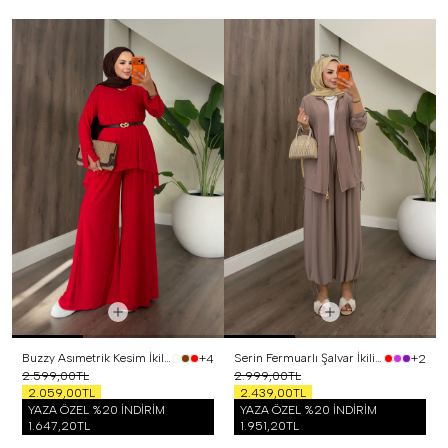
Buzzy Asımetrik Kesim İkili Takım Kırmızı
Serin Fermuarlı Şalvar İkili Takım Vizon
+4
+2
2.599,00TL
2.999,00TL
2.059,00TL
2.439,00TL
YAZA ÖZEL %20 İNDİRİM
YAZA ÖZEL %20 İNDİRİM
1.647,20TL
1.951,20TL