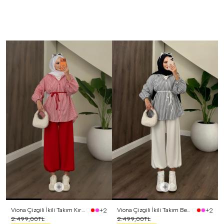
Viona Çizgili İkili Takım Kırmızı
Viona Çizgili İkili Takım Beyaz
+2
+2
2.499,00TL
2.499,00TL