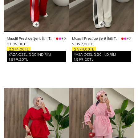
Muadil Prestige Şerit İkili Takım Kırmızı
Muadil Prestige Şerit İkili Takım Beyaz
+2
+2
2.899,00TL
2.899,00TL
2.374,00TL
2.374,00TL
YAZA ÖZEL %20 İNDİRİM
YAZA ÖZEL %20 İNDİRİM
1.899,20TL
1.899,20TL