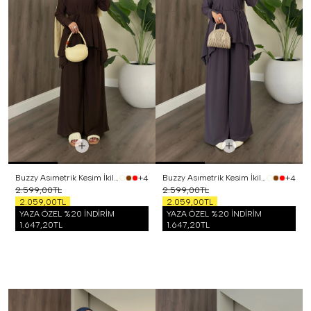
Buzzy Asımetrik Kesim İkili Takım Kahverengi
Buzzy Asımetrik Kesim İkili Takım Mor
+4
+4
2.599,00TL
2.599,00TL
2.059,00TL
2.059,00TL
YAZA ÖZEL %20 İNDİRİM
YAZA ÖZEL %20 İNDİRİM
1.647,20TL
1.647,20TL