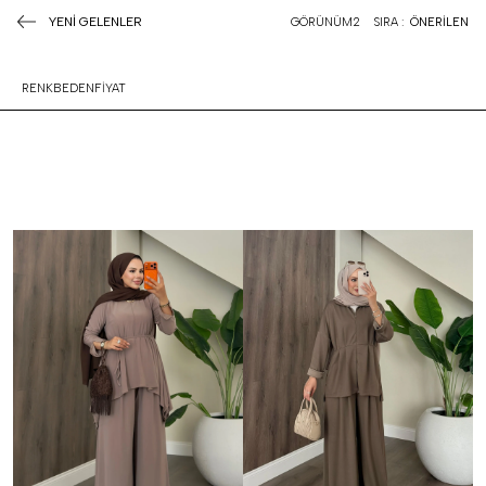
YENİ GELENLER
GÖRÜNÜM
2
SIRA :
ÖNERİLEN
RENK
BEDEN
FİYAT