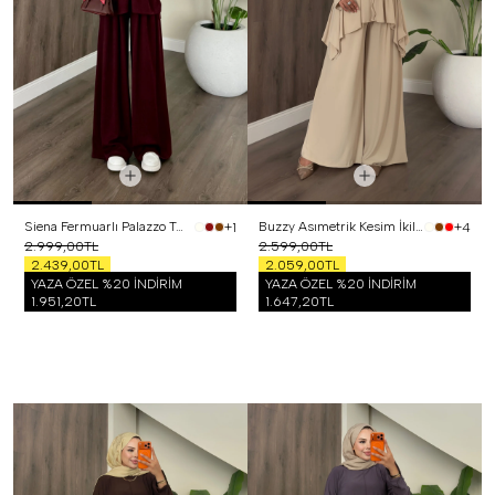
Siena Fermuarlı Palazzo Takım Bordo
Buzzy Asımetrik Kesim İkili Takım Bej
+1
+4
2.999,00TL
2.599,00TL
2.439,00TL
2.059,00TL
YAZA ÖZEL %20 İNDİRİM
YAZA ÖZEL %20 İNDİRİM
1.951,20TL
1.647,20TL