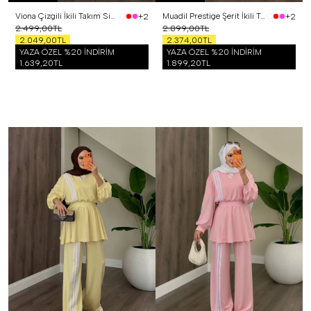
Viona Çizgili İkili Takım Siyah
Muadil Prestige Şerit İkili Takım Siyah
+2
+2
2.499,00TL
2.899,00TL
2.049,00TL
2.374,00TL
YAZA ÖZEL %20 İNDİRİM
YAZA ÖZEL %20 İNDİRİM
1.639,20TL
1.899,20TL