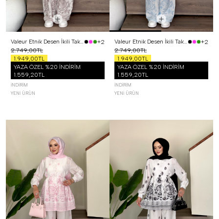
Valeur Etnik Desen İkili Takım Kahverengi
Valeur Etnik Desen İkili Takım Mavi
+2
+2
2.749,00TL
2.749,00TL
1.949,00TL
1.949,00TL
YAZA ÖZEL %20 İNDİRİM
YAZA ÖZEL %20 İNDİRİM
1.559,20TL
1.559,20TL
İNDIRIM
İNDIRIM
YENI ÜRÜN
YENI ÜRÜN