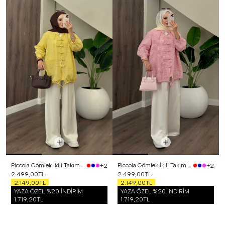
Piccola Gömlek İkili Takım Sarı
Piccola Gömlek İkili Takım Pembe
+2
+2
2.499,00TL
2.499,00TL
2.149,00TL
2.149,00TL
YAZA ÖZEL %20 İNDİRİM
YAZA ÖZEL %20 İNDİRİM
1.719,20TL
1.719,20TL