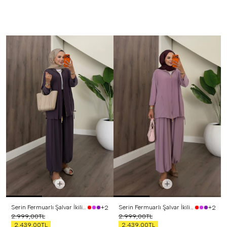
Serin Fermuarlı Şalvar İkili Takım Mor
Serin Fermuarlı Şalvar İkili Takım Lila
+2
+2
2.999,00TL
2.999,00TL
2.439,00TL
2.439,00TL