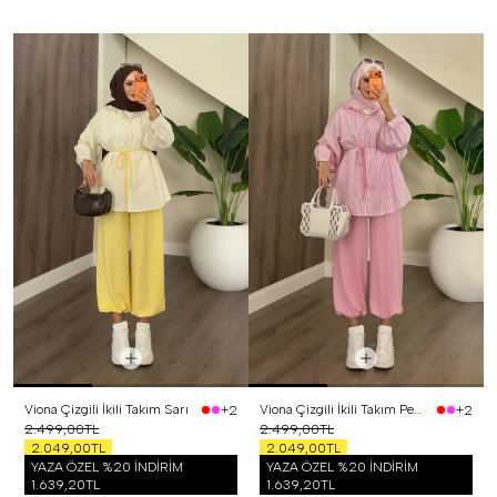
Viona Çizgili İkili Takım Sarı
Viona Çizgili İkili Takım Pembe
+2
+2
2.499,00TL
2.499,00TL
2.049,00TL
2.049,00TL
YAZA ÖZEL %20 İNDİRİM
YAZA ÖZEL %20 İNDİRİM
1.639,20TL
1.639,20TL