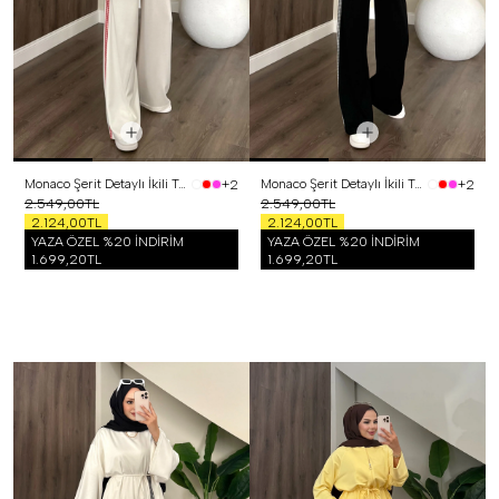
Monaco Şerit Detaylı İkili Takım Kırmızı
Monaco Şerit Detaylı İkili Takım Siyah
+2
+2
2.549,00TL
2.549,00TL
2.124,00TL
2.124,00TL
YAZA ÖZEL %20 İNDİRİM
YAZA ÖZEL %20 İNDİRİM
1.699,20TL
1.699,20TL