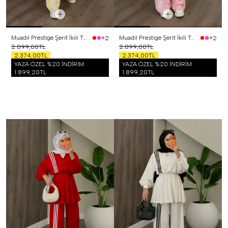
Muadil Prestige Şerit İkili Takım Sarı
Muadil Prestige Şerit İkili Takım Pembe
+2
+2
2.899,00TL
2.899,00TL
2.374,00TL
2.374,00TL
YAZA ÖZEL %20 İNDİRİM
YAZA ÖZEL %20 İNDİRİM
1.899,20TL
1.899,20TL