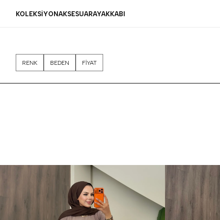
KOLEKSİYON
AKSESUAR
AYAKKABI
RENK
BEDEN
FİYAT