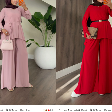
 Beden (40-42)
1 Beden (36-38)
2 Beden (40-42)
sim İkili Takım Pembe
Buzzy Asımetrik Kesim İkili Takım Kırmı
+4