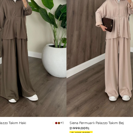
lazzo Takım Haki
Siena Fermuarlı Palazzo Takım Bej
+1
2.999,00TL