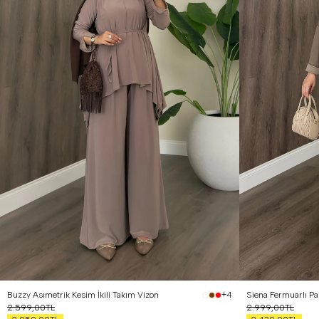
Buzzy Asımetrik Kesim İkili Takım Vizon
Siena Fermuarlı Pa
+4
2.599,00TL
2.999,00TL