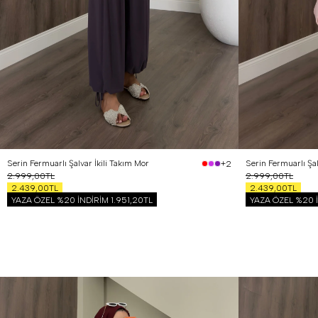
1 Beden (36-38)
2 Beden (40-42)
1 Beden (36-38)
2
Serin Fermuarlı Şalvar İkili Takım Mor
Serin Fermuarlı Şalv
+2
2.999,00TL
2.999,00TL
2.439,00TL
2.439,00TL
YAZA ÖZEL %20 İNDİRİM
1.951,20TL
YAZA ÖZEL %20 