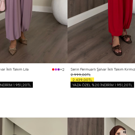
 Beden (40-42)
1 Beden (36-38)
2 Beden (40-42)
ar İkili Takım Lila
Serin Fermuarlı Şalvar İkili Takım Kırmız
+2
2.999,00TL
2.439,00TL
İNDİRİM
1.951,20TL
YAZA ÖZEL %20 İNDİRİM
1.951,20TL