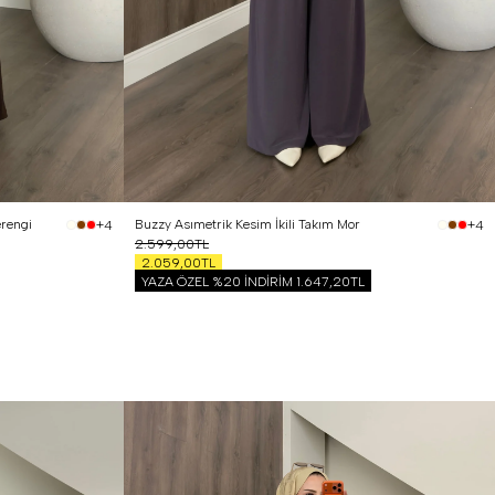
erengi
Buzzy Asımetrik Kesim İkili Takım Mor
+4
+4
2.599,00TL
2.059,00TL
YAZA ÖZEL %20 İNDİRİM
1.647,20TL