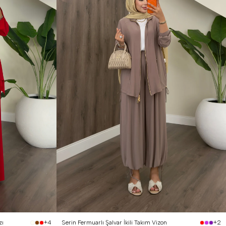
1 Beden (36-38)
2 Beden (40-42)
zı
Serin Fermuarlı Şalvar İkili Takım Vizon
+4
+2