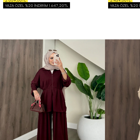
2.059,00TL
2.439,00TL
YAZA ÖZEL %20 İNDİRİM
1.647,20TL
YAZA ÖZEL %20 
1 Beden (36-38)
2 Beden (40-42)
S
M
L
XL