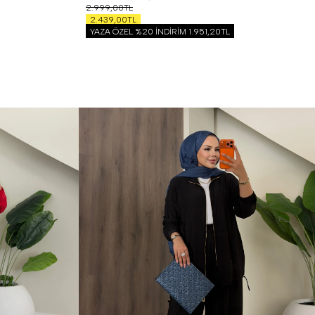
2.999,00TL
2.439,00TL
YAZA ÖZEL %20 İNDİRİM
1.951,20TL