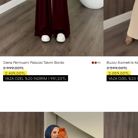
Siena Fermuarlı Palazzo Takım Bordo
Buzzy Asımetrik Ke
+1
2.999,00TL
2.599,00TL
2.439,00TL
2.059,00TL
YAZA ÖZEL %20 İNDİRİM
1.951,20TL
YAZA ÖZEL %20 