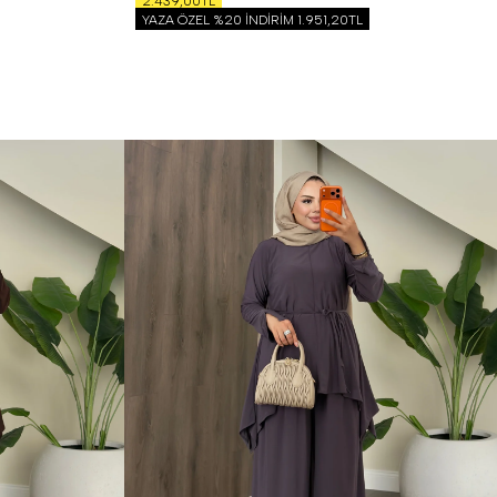
2.439,00TL
YAZA ÖZEL %20 İNDİRİM
1.951,20TL
S
M
L
XL