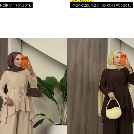
2.439,00TL
İNDİRİM
1.951,20TL
YAZA ÖZEL %20 İNDİRİM
1.951,20TL
S
M
L
XL