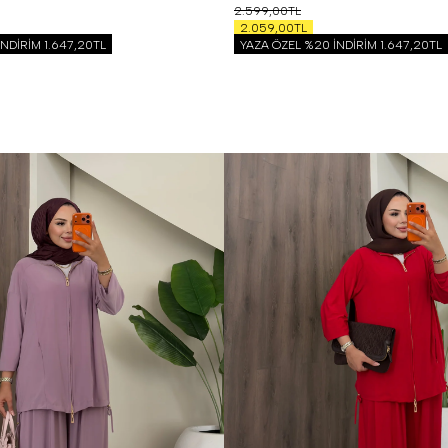
2.599,00TL
2.059,00TL
İNDİRİM
1.647,20TL
YAZA ÖZEL %20 İNDİRİM
1.647,20TL