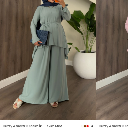
S
M
L
XL
1 Beden (36-38)
2
Buzzy Asımetrik Kesim İkili Takım Mint
Buzzy Asımetrik Ke
+4