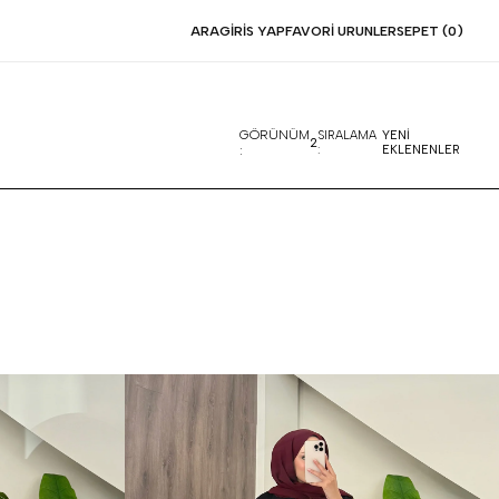
ARA
GIRIS YAP
FAVORI URUNLER
SEPET (
0
)
GÖRÜNÜM
SIRALAMA
YENİ
2
:
:
EKLENENLER