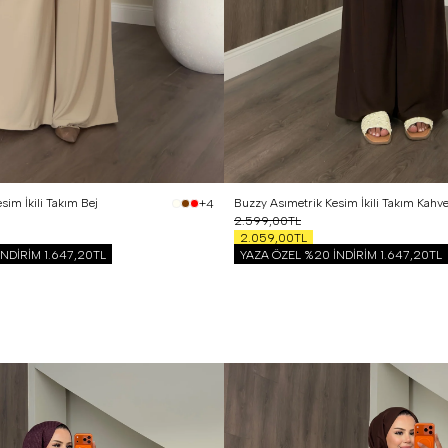
sim İkili Takım Bej
Buzzy Asımetrik Kesim İkili Takım Kahv
+4
2.599,00TL
2.059,00TL
İNDİRİM
1.647,20TL
YAZA ÖZEL %20 İNDİRİM
1.647,20TL