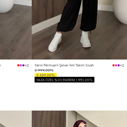
1 Beden (36-38)
2 Beden (40-42)
ı
Serin Fermuarlı Şalvar İkili Takım Siyah
+2
+2
2.999,00TL
2.439,00TL
YAZA ÖZEL %20 İNDİRİM
1.951,20TL