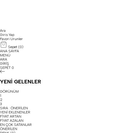
Ara
Giris Yap
Favori Urunler
Sepet (
0
)
ANA SAYFA
MENÜ
ARA
GİRİŞ
SEPET
0
YENİ GELENLER
GÖRÜNÜM
1
2
3
SIRA :
ÖNERİLEN
YENİ EKLENENLER
FİYAT ARTAN
FİYAT AZALAN
EN ÇOK SATANLAR
ÖNERİLEN