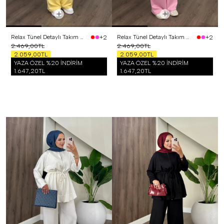
Relax Tünel Detaylı Takım Sarı
Relax Tünel Detaylı Takım Pembe
+2
+2
2.469,00TL
2.469,00TL
2.059,00TL
2.059,00TL
YAZA ÖZEL %20 İNDİRİM
YAZA ÖZEL %20 İNDİRİM
1.647,20TL
1.647,20TL