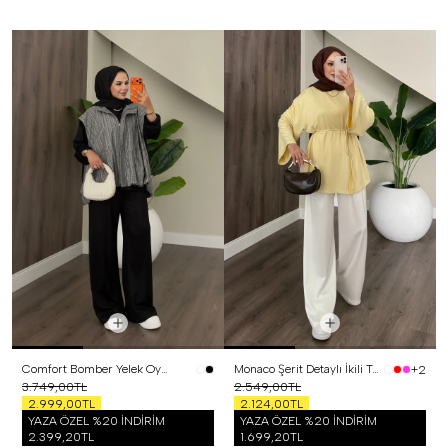
Comfort Bomber Yelek Oysh Üçlü Takım Siyah
Monaco Şerit Detaylı İkili Takım Sarı
+2
3.749,00TL
2.549,00TL
2.999,00TL
2.124,00TL
YAZA ÖZEL %20 İNDİRİM
YAZA ÖZEL %20 İNDİRİM
2.399,20TL
1.699,20TL