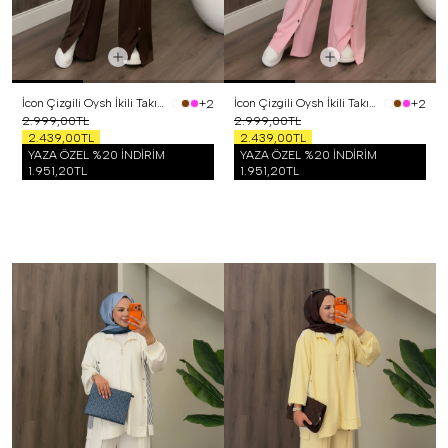
İcon Çizgili Oysh İkili Takım Kahverengi
İcon Çizgili Oysh İkili Takım Pembe
+2
+2
2.999,00TL
2.999,00TL
2.439,00TL
2.439,00TL
YAZA ÖZEL %20 İNDİRİM
YAZA ÖZEL %20 İNDİRİM
1.951,20TL
1.951,20TL