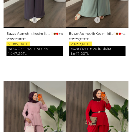
Buzzy Asımetrik Kesim İkili Takım Mor
Buzzy Asımetrik Kesim İkili Takım Mint
+4
+4
2.599,00TL
2.599,00TL
2.059,00TL
2.059,00TL
YAZA ÖZEL %20 İNDİRİM
YAZA ÖZEL %20 İNDİRİM
1.647,20TL
1.647,20TL