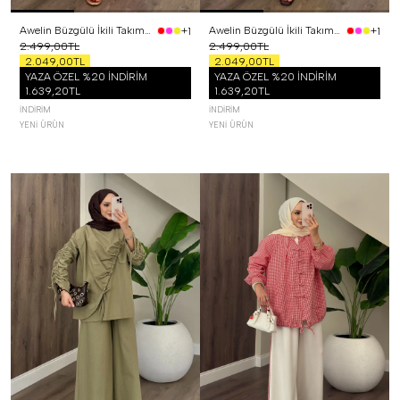
Awelin Büzgülü İkili Takım Pembe
Awelin Büzgülü İkili Takım Sarı
+1
+1
2.499,00TL
2.499,00TL
2.049,00TL
2.049,00TL
YAZA ÖZEL %20 İNDİRİM
YAZA ÖZEL %20 İNDİRİM
1.639,20TL
1.639,20TL
İNDIRIM
İNDIRIM
YENI ÜRÜN
YENI ÜRÜN