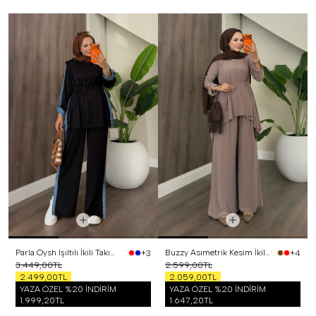
Parla Oysh Işıltılı İkili Takım Siyah
Buzzy Asımetrik Kesim İkili Takım Vizon
+3
+4
3.449,00TL
2.599,00TL
2.499,00TL
2.059,00TL
YAZA ÖZEL %20 İNDİRİM
YAZA ÖZEL %20 İNDİRİM
1.999,20TL
1.647,20TL