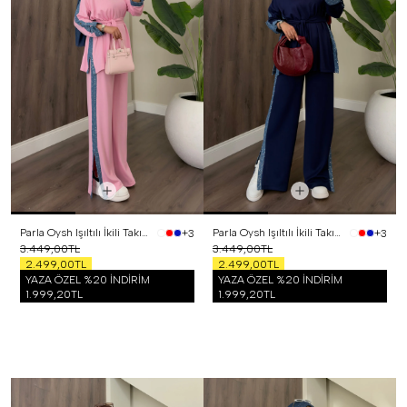
Parla Oysh Işıltılı İkili Takım Pembe
Parla Oysh Işıltılı İkili Takım Lacivert
+3
+3
3.449,00TL
3.449,00TL
2.499,00TL
2.499,00TL
YAZA ÖZEL %20 İNDİRİM
YAZA ÖZEL %20 İNDİRİM
1.999,20TL
1.999,20TL