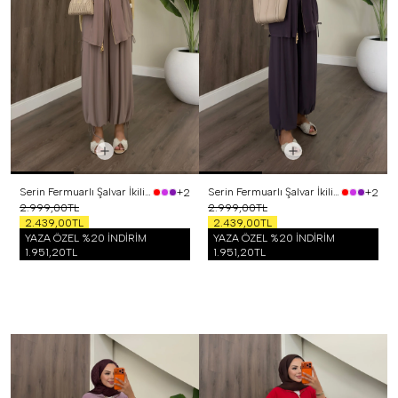
Serin Fermuarlı Şalvar İkili Takım Vizon
Serin Fermuarlı Şalvar İkili Takım Mor
+2
+2
2.999,00TL
2.999,00TL
2.439,00TL
2.439,00TL
YAZA ÖZEL %20 İNDİRİM
YAZA ÖZEL %20 İNDİRİM
1.951,20TL
1.951,20TL