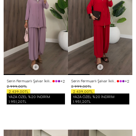
Serin Fermuarlı Şalvar İkili Takım Lila
Serin Fermuarlı Şalvar İkili Takım Kırmızı
+2
+2
2.999,00TL
2.999,00TL
2.439,00TL
2.439,00TL
YAZA ÖZEL %20 İNDİRİM
YAZA ÖZEL %20 İNDİRİM
1.951,20TL
1.951,20TL