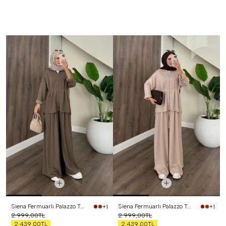
Siena Fermuarlı Palazzo Takım Haki
Siena Fermuarlı Palazzo Takım Bej
+1
+1
2.999,00TL
2.999,00TL
2.439,00TL
2.439,00TL