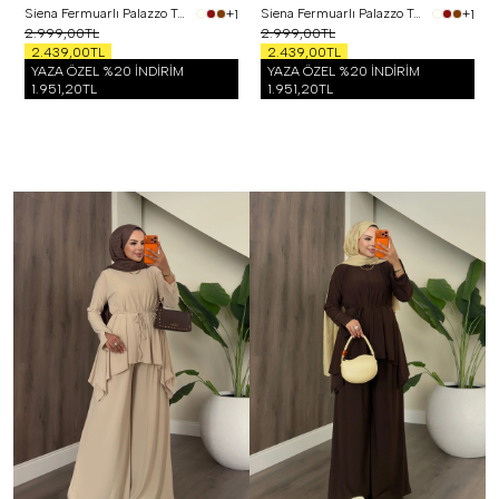
Siena Fermuarlı Palazzo Takım Siyah
Siena Fermuarlı Palazzo Takım Bordo
+1
+1
2.999,00TL
2.999,00TL
2.439,00TL
2.439,00TL
YAZA ÖZEL %20 İNDİRİM
YAZA ÖZEL %20 İNDİRİM
1.951,20TL
1.951,20TL