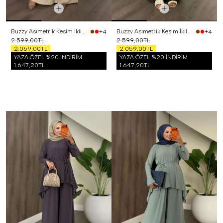
Buzzy Asımetrik Kesim İkili Takım Bej
Buzzy Asımetrik Kesim İkili Takım Kahverengi
+4
+4
2.599,00TL
2.599,00TL
2.059,00TL
2.059,00TL
YAZA ÖZEL %20 İNDİRİM
YAZA ÖZEL %20 İNDİRİM
1.647,20TL
1.647,20TL