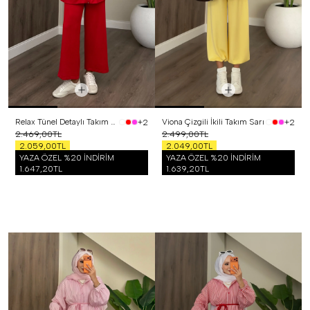
Relax Tünel Detaylı Takım Kırmızı
Viona Çizgili İkili Takım Sarı
+2
+2
2.469,00TL
2.499,00TL
2.059,00TL
2.049,00TL
YAZA ÖZEL %20 İNDİRİM
YAZA ÖZEL %20 İNDİRİM
1.647,20TL
1.639,20TL