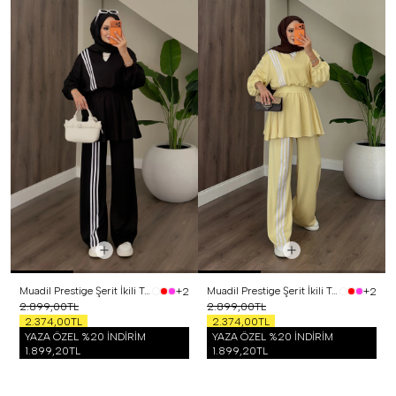
Muadil Prestige Şerit İkili Takım Siyah
Muadil Prestige Şerit İkili Takım Sarı
+2
+2
2.899,00TL
2.899,00TL
2.374,00TL
2.374,00TL
YAZA ÖZEL %20 İNDİRİM
YAZA ÖZEL %20 İNDİRİM
1.899,20TL
1.899,20TL