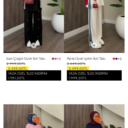
İcon Çizgili Oysh İkili Takım Siyah
Parla Oysh Işıltılı İkili Takım Beyaz
+2
+3
2.999,00TL
3.449,00TL
2.439,00TL
2.499,00TL
YAZA ÖZEL %20 İNDİRİM
YAZA ÖZEL %20 İNDİRİM
1.951,20TL
1.999,20TL