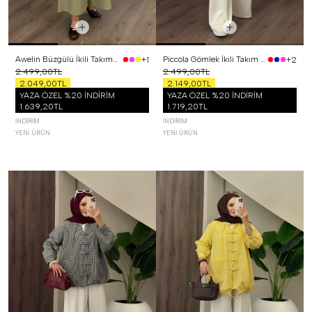
Awelin Büzgülü İkili Takım Yeşil
Piccola Gömlek İkili Takım Kırmızı
+1
+2
2.499,00TL
2.499,00TL
2.049,00TL
2.149,00TL
YAZA ÖZEL %20 İNDİRİM
YAZA ÖZEL %20 İNDİRİM
1.639,20TL
1.719,20TL
İNDIRIM
İNDIRIM
YENI ÜRÜN
YENI ÜRÜN