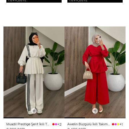
1.899,20TL
1.899,20TL
Muadil Prestige Şerit İkili Takım Beyaz
Awelin Büzgülü İkili Takım Kırmızı
+2
+1