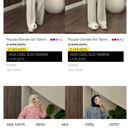
Piccola Gömlek İkili Takım Siyah
Piccola Gömlek İkili Takım Sarı
+2
+2
2.499,00TL
2.499,00TL
2.149,00TL
2.149,00TL
YAZA ÖZEL %20 İNDİRİM
YAZA ÖZEL %20 İNDİRİM
1.719,20TL
1.719,20TL
İNDIRIM
İNDIRIM
YENI ÜRÜN
YENI ÜRÜN
ANA SAYFA
MENÜ
ARA
GİRİŞ
SEPET