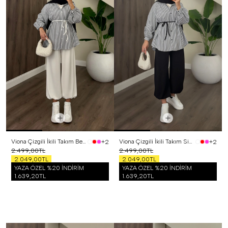
Viona Çizgili İkili Takım Beyaz
Viona Çizgili İkili Takım Siyah
+2
+2
2.499,00TL
2.499,00TL
2.049,00TL
2.049,00TL
YAZA ÖZEL %20 İNDİRİM
YAZA ÖZEL %20 İNDİRİM
1.639,20TL
1.639,20TL