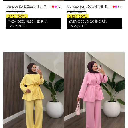
Monaco Şerit Detaylı İkili Takım Siyah
Monaco Şerit Detaylı İkili Takım Beyaz
+2
+2
2.549,00TL
2.549,00TL
2.124,00TL
2.124,00TL
YAZA ÖZEL %20 İNDİRİM
YAZA ÖZEL %20 İNDİRİM
1.699,20TL
1.699,20TL