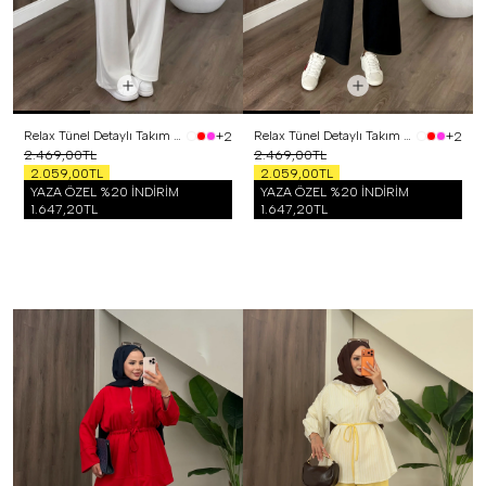
Relax Tünel Detaylı Takım Beyaz
Relax Tünel Detaylı Takım Siyah
+2
+2
2.469,00TL
2.469,00TL
2.059,00TL
2.059,00TL
YAZA ÖZEL %20 İNDİRİM
YAZA ÖZEL %20 İNDİRİM
1.647,20TL
1.647,20TL