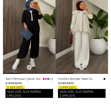
Serin Fermuarlı Şalvar İkili Takım Siyah
Comfort Bomber Yelek Oysh Üçlü Takım Beyaz
+2
2.999,00TL
3.749,00TL
2.439,00TL
2.999,00TL
YAZA ÖZEL %20 İNDİRİM
YAZA ÖZEL %20 İNDİRİM
1.951,20TL
2.399,20TL