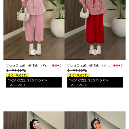
Viona Çizgili İkili Takım Pembe
Viona Çizgili İkili Takım Kırmızı
+2
+2
2.499,00TL
2.499,00TL
2.049,00TL
2.049,00TL
YAZA ÖZEL %20 İNDİRİM
YAZA ÖZEL %20 İNDİRİM
1.639,20TL
1.639,20TL