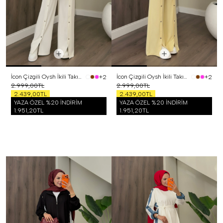
İcon Çizgili Oysh İkili Takım Beyaz
İcon Çizgili Oysh İkili Takım Sarı
+2
+2
2.999,00TL
2.999,00TL
2.439,00TL
2.439,00TL
YAZA ÖZEL %20 İNDİRİM
YAZA ÖZEL %20 İNDİRİM
1.951,20TL
1.951,20TL