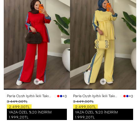
Parla Oysh Işıltılı İkili Takım Kırmızı
Parla Oysh Işıltılı İkili Takım Sarı
+3
+3
3.449,00TL
3.449,00TL
2.499,00TL
2.499,00TL
YAZA ÖZEL %20 İNDİRİM
YAZA ÖZEL %20 İNDİRİM
1.999,20TL
1.999,20TL