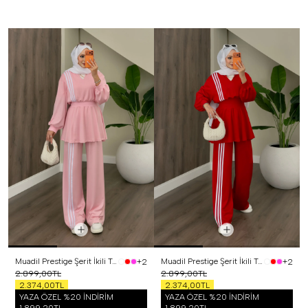
Muadil Prestige Şerit İkili Takım Pembe
Muadil Prestige Şerit İkili Takım Kırmızı
+2
+2
2.899,00TL
2.899,00TL
2.374,00TL
2.374,00TL
YAZA ÖZEL %20 İNDİRİM
YAZA ÖZEL %20 İNDİRİM