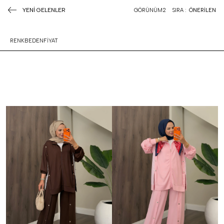
YENİ GELENLER
GÖRÜNÜM
2
SIRA :
ÖNERİLEN
RENK
BEDEN
FİYAT