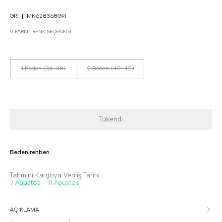
GRI
MN628368GRI
0 FARKLI RENK SEÇENEĞI
1 Beden (36-38)
2 Beden (40-42)
Tükendi
Beden rehberi
Tahmini Kargoya Veriliş Tarihi :
7 Ağustos - 11 Ağustos
AÇIKLAMA