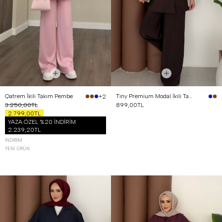
Qatrem İkili Takım Pembe
Tiny Premium Modal İkili Takım Kahverengi
+2
3.250,00TL
899,00TL
2.799,00TL
YAZA ÖZEL %20 İNDİRİM
2.239,20TL
İNDIRIM
YENI ÜRÜN