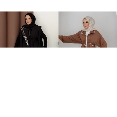
Stella Bağlamalı Yelek İkili Takım Siyah
Orijinal Oysh Muadil İkili Takım Kahverengi
2.399,00TL
2.149,00TL
%-60
%-58
949,00TL
899,00TL