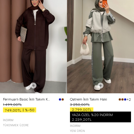
Fermuarlı Basic İkili Takım Kahverengi
Qatrem İkili Takım Haki
+2
1.499,00TL
3.250,00TL
2.799,00TL
%-50
749,00TL
YAZA ÖZEL %20 İNDİRİM
2.239,20TL
İNDIRIM
TÜKENMEK ÜZERE
İNDIRIM
YENI ÜRÜN