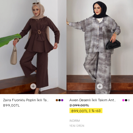
Zaira Fiyonklu Poplin İkili Takım Kahverengi
Awen Desenli İkili Takım Antrasit
899,00TL
2.399,00TL
%-63
899,00TL
İNDIRIM
YENI ÜRÜN