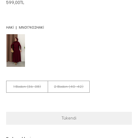
599,00TL
HAKI
MN017402HAKI
1 Beden (36-38)
2 Beden (40-42)
Tükendi