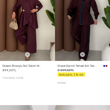
Dream Bronşlu İkili Takım Mürdüm
Grace Garnili Tensel İkili Takım Bordo
899,00TL
2.499,00TL
%-62
949,00TL
TÜKENMEK ÜZERE
İNDIRIM