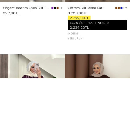
Elegant Tasarım Oysh İkili Takım Lacivert
Qatrem İkili Takım Sarı
+1
+2
599,00TL
3.250,00TL
2.799,00TL
YAZA ÖZEL %20 İNDİRİM
2.239,20TL
İNDIRIM
YENI ÜRÜN