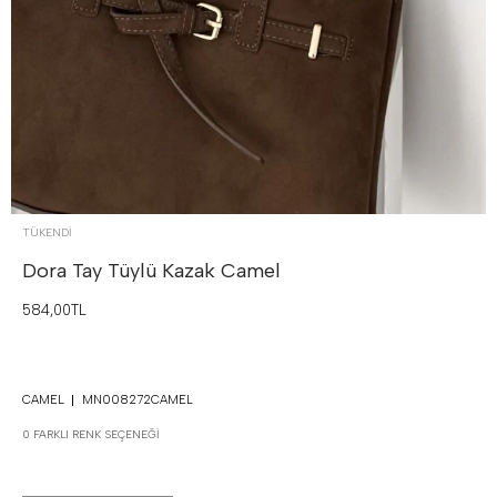
TÜKENDI
Dora Tay Tüylü Kazak
Camel
584,00TL
CAMEL
MN008272CAMEL
0 FARKLI RENK SEÇENEĞI