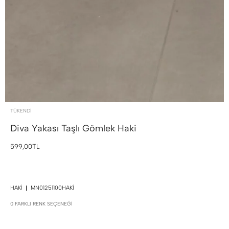
TÜKENDI
Diva Yakası Taşlı Gömlek
Haki
599,00TL
HAKI
MN01251100HAKI
0 FARKLI RENK SEÇENEĞI