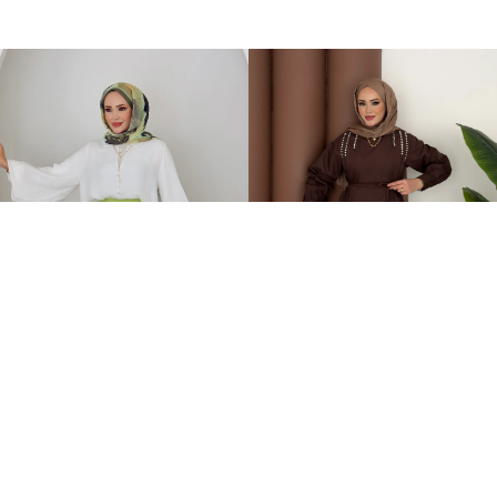
Mila Çimalı Etekli İkili Takım Yeşil
Swaroski Taşlı İkili Takım Kahverengi
2.749,00TL
749,00TL
%-67
899,00TL