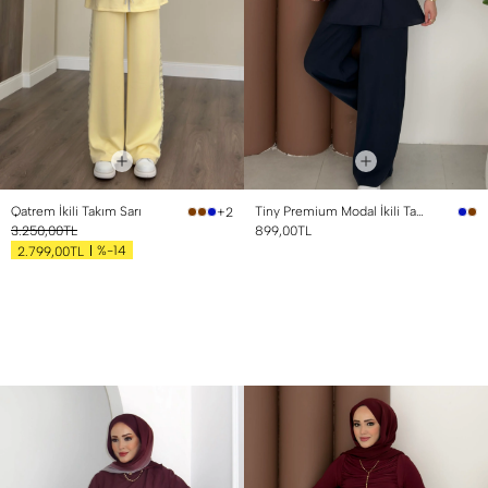
Qatrem İkili Takım Sarı
Tiny Premium Modal İkili Takım Lacivert
+2
3.250,00TL
899,00TL
%-14
2.799,00TL