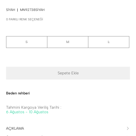
SIYAH
MN92738SIYAH
0 FARKLI RENK SEÇENEĞI
S
M
L
Sepete Ekle
Beden rehberi
Tahmini Kargoya Veriliş Tarihi :
6 Ağustos - 10 Ağustos
AÇIKLAMA