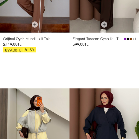
Orijinal Oysh Muadil İkili Takım Kahverengi
Elegant Tasarım Oysh İkili Takım Kahverengi
+1
2.149,00TL
599,00TL
%-58
899,00TL