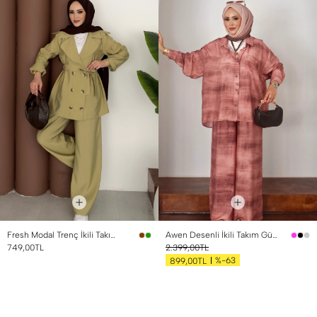
Fresh Modal Trenç İkili Takım Yağ Yeşili
Awen Desenli İkili Takım Gül Kurusu
749,00TL
2.399,00TL
%-63
899,00TL