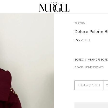
TÜKENDI
Deluxe Pelerin B
1.999,00TL
BORDO
MN04573BOR
0 FARKLI RENK SEÇENEĞI
1 Beden (36-38)
2