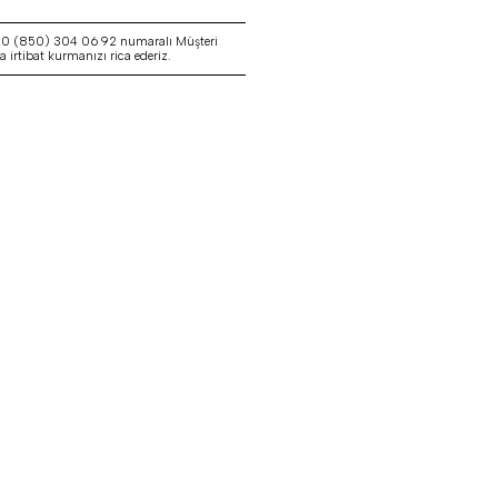
a 0 (850) 304 06 92 numaralı Müşteri
irtibat kurmanızı rica ederiz.