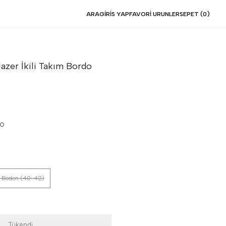
ARA
GIRIS YAP
FAVORI URUNLER
SEPET (
0
)
lazer İkili Takım
Bordo
DO
 Beden (40-42)
Tükendi