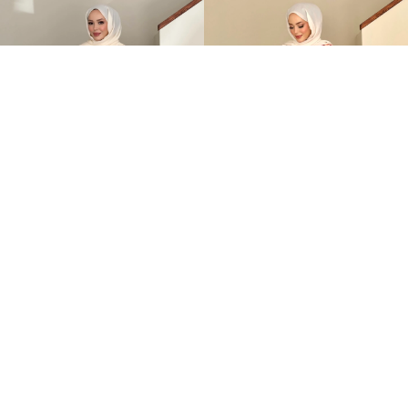
Summer Astarlı Bluz Sarı
Lilyum Desen Keten Bluz Kırmızı
2.099,00TL
2.199,00TL
%-62
%-59
799,00TL
899,00TL
İNDIRIM
İNDIRIM
YENI ÜRÜN
YENI ÜRÜN