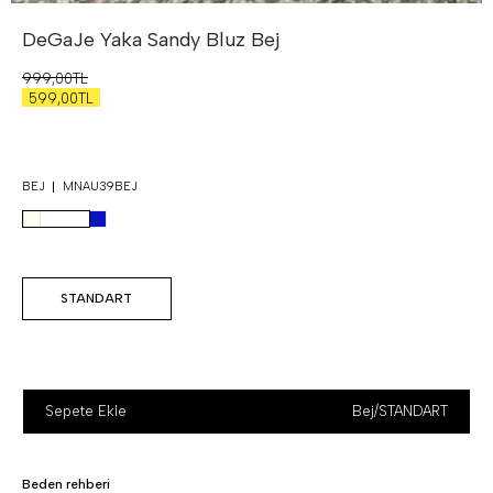
DeGaJe Yaka Sandy Bluz
Bej
999,00TL
599,00TL
BEJ
MNAU39BEJ
STANDART
Sepete Ekle
Bej
/
STANDART
Beden rehberi