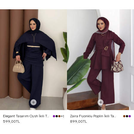
Elegant Tasarım Oysh İkili Takım Lacivert
Zaira Fiyonklu Poplin İkili Takım Mürdüm
+1
599,00TL
899,00TL