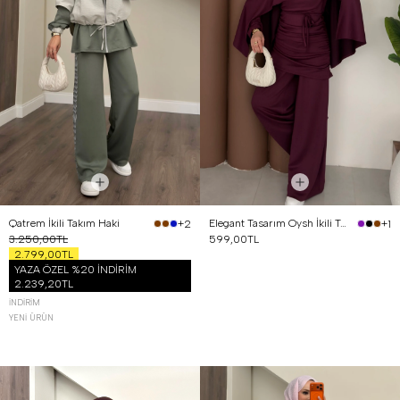
Qatrem İkili Takım Haki
Elegant Tasarım Oysh İkili Takım Mürdüm
+2
+1
3.250,00TL
599,00TL
2.799,00TL
YAZA ÖZEL %20 İNDİRİM
2.239,20TL
İNDIRIM
YENI ÜRÜN