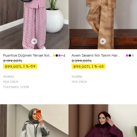
Puantiye Düğmeli Tensel İkili Takım Pembe
Awen Desenli İkili Takım Hardal
+4
2.199,00TL
2.399,00TL
%-59
%-63
899,00TL
899,00TL
İNDIRIM
İNDIRIM
YENI ÜRÜN
YENI ÜRÜN
TÜKENMEK ÜZERE