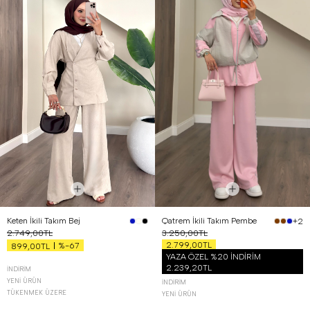
Keten İkili Takım Bej
Qatrem İkili Takım Pembe
+2
2.749,00TL
3.250,00TL
2.799,00TL
%-67
899,00TL
YAZA ÖZEL %20 İNDİRİM
2.239,20TL
İNDIRIM
YENI ÜRÜN
İNDIRIM
TÜKENMEK ÜZERE
YENI ÜRÜN