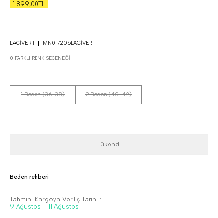
1.899,00TL
LACIVERT
MN017206LACIVERT
0 FARKLI RENK SEÇENEĞI
1 Beden (36-38)
2 Beden (40-42)
Tükendi
Beden rehberi
Tahmini Kargoya Veriliş Tarihi :
9 Ağustos - 11 Ağustos