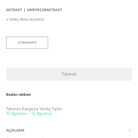
ANTRASIT
MN909228ANTRASIT
0 FARKLI RENK SEÇENEĞI
STANDART
Tükendi
Beden rehberi
Tahmini Kargoya Veriliş Tarihi :
10 Ağustos - 12 Ağustos
AÇIKLAMA