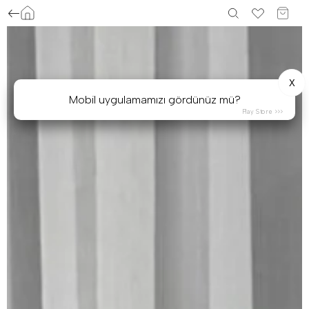
X
Mobil uygulamamızı gördünüz mü?
Play Store >>>