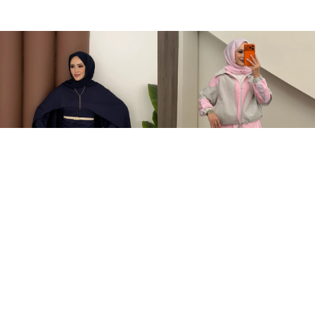
Elegant Tasarım Oysh İkili Takım Lacivert
Qatrem İkili Takım Pembe
+1
+2
599,00TL
3.250,00TL
2.799,00TL