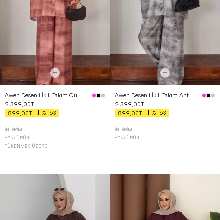
Awen Desenli İkili Takım Gül Kurusu
Awen Desenli İkili Takım Antrasit
2.399,00TL
2.399,00TL
%-63
%-63
899,00TL
899,00TL
İNDIRIM
İNDIRIM
YENI ÜRÜN
YENI ÜRÜN
TÜKENMEK ÜZERE