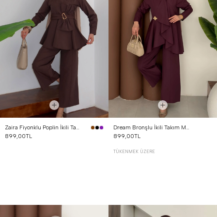
Zaira Fiyonklu Poplin İkili Takım Kahverengi
Dream Bronşlu İkili Takım Mürdüm
899,00TL
899,00TL
TÜKENMEK ÜZERE