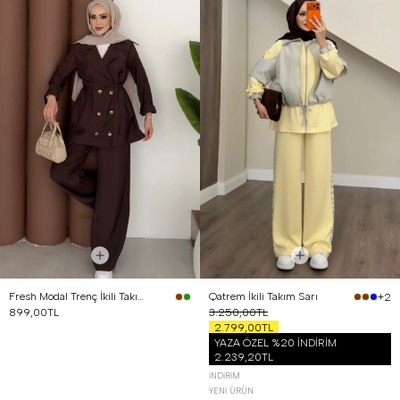
Fresh Modal Trenç İkili Takım Kahverengi
Qatrem İkili Takım Sarı
+2
899,00TL
3.250,00TL
2.799,00TL
YAZA ÖZEL %20 İNDİRİM
2.239,20TL
İNDIRIM
YENI ÜRÜN