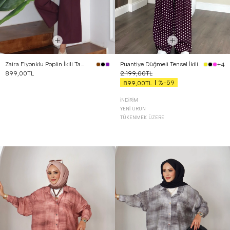
Zaira Fiyonklu Poplin İkili Takım Mürdüm
Puantiye Düğmeli Tensel İkili Takım Bordo
+4
899,00TL
2.199,00TL
%-59
899,00TL
İNDIRIM
YENI ÜRÜN
TÜKENMEK ÜZERE