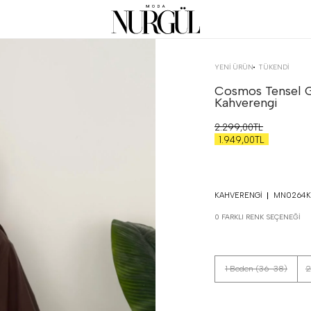
YENİ ÜRÜN
TÜKENDI
Cosmos Tensel Ga
Kahverengi
2.299,00TL
1.949,00TL
KAHVERENGI
MN0264K
0 FARKLI RENK SEÇENEĞI
1 Beden (36-38)
2