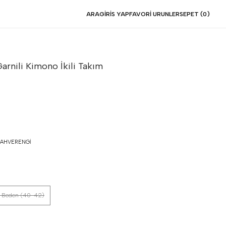
ARA
GIRIS YAP
FAVORI URUNLER
SEPET (
0
)
rnili Kimono İkili Takım
AHVERENGI
 Beden (40-42)