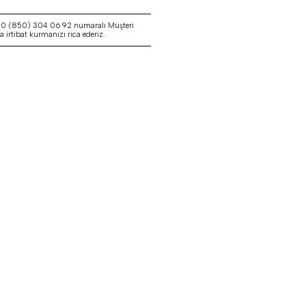
a 0 (850) 304 06 92 numaralı Müşteri
irtibat kurmanızı rica ederiz.