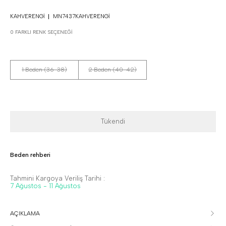
KAHVERENGI
MN7437KAHVERENGI
0 FARKLI RENK SEÇENEĞI
1 Beden (36-38)
2 Beden (40-42)
Tükendi
Beden rehberi
Tahmini Kargoya Veriliş Tarihi :
7 Ağustos - 11 Ağustos
AÇIKLAMA