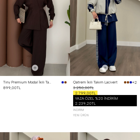
Tiny Premium Modal İkili Takım Kahverengi
Qatrem İkili Takım Lacivert
+2
899,00TL
3.250,00TL
2.799,00TL
YAZA ÖZEL %20 İNDİRİM
2.239,20TL
İNDIRIM
YENI ÜRÜN