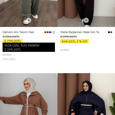
Qatrem İkili Takım Haki
Stella Bağlamalı Yelek İkili Takım Siyah
+2
3.250,00TL
2.399,00TL
2.799,00TL
%-60
949,00TL
YAZA ÖZEL %20 İNDİRİM
2.239,20TL
İNDIRIM
İNDIRIM
YENI ÜRÜN