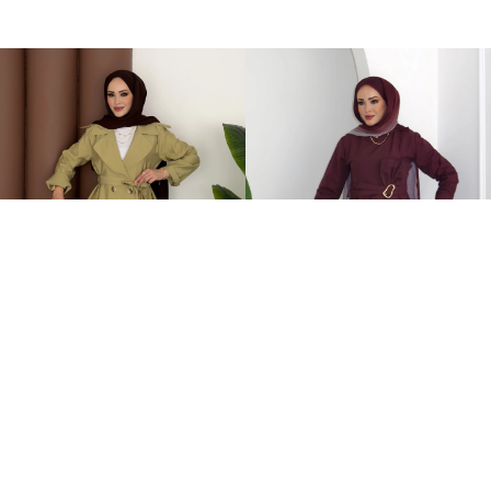
Fresh Modal Trenç İkili Takım Yağ Yeşili
Zaira Fiyonklu Poplin İkili Takım Mürdüm
749,00TL
899,00TL