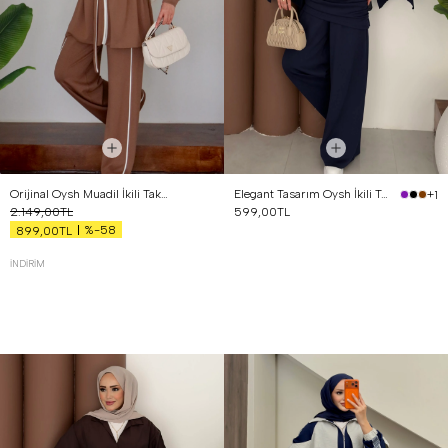
Orijinal Oysh Muadil İkili Takım Kahverengi
Elegant Tasarım Oysh İkili Takım Lacivert
+1
2.149,00TL
599,00TL
%-58
899,00TL
İNDIRIM