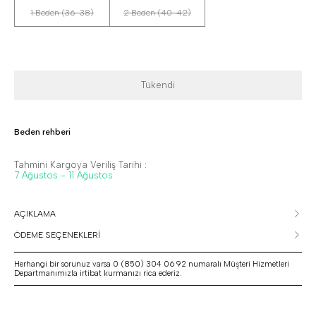
1 Beden (36-38)
2 Beden (40-42)
Tükendi
Beden rehberi
Tahmini Kargoya Veriliş Tarihi :
7 Ağustos - 11 Ağustos
AÇIKLAMA
ÖDEME SEÇENEKLERİ
Herhangi bir sorunuz varsa 0 (850) 304 06 92 numaralı Müşteri Hizmetleri
Departmanımızla irtibat kurmanızı rica ederiz.