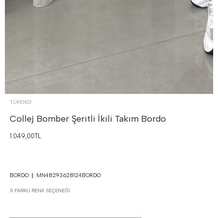
TÜKENDI
Collej Bomber Şeritli İkili Takım
Bordo
1.049,00TL
BORDO
MN48293628124BORDO
0 FARKLI RENK SEÇENEĞI