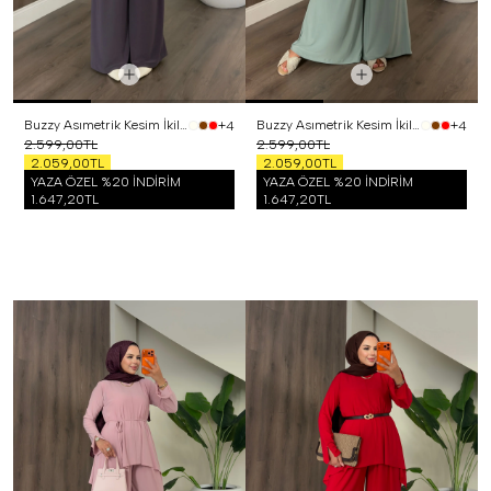
Buzzy Asımetrik Kesim İkili Takım Mor
Buzzy Asımetrik Kesim İkili Takım Mint
+4
+4
2.599,00TL
2.599,00TL
2.059,00TL
2.059,00TL
YAZA ÖZEL %20 İNDİRİM
YAZA ÖZEL %20 İNDİRİM
1.647,20TL
1.647,20TL