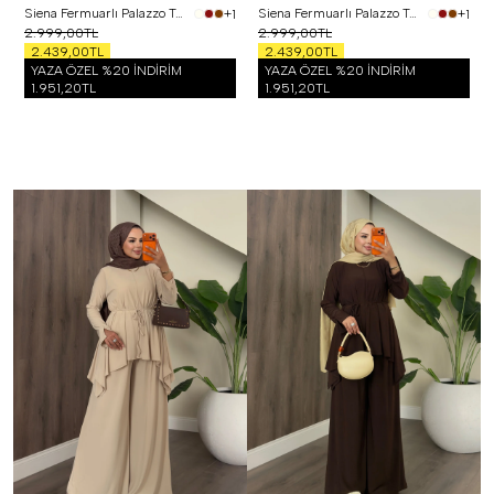
Siena Fermuarlı Palazzo Takım Siyah
Siena Fermuarlı Palazzo Takım Bordo
+1
+1
2.999,00TL
2.999,00TL
2.439,00TL
2.439,00TL
YAZA ÖZEL %20 İNDİRİM
YAZA ÖZEL %20 İNDİRİM
1.951,20TL
1.951,20TL