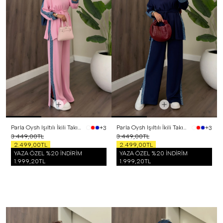
Parla Oysh Işıltılı İkili Takım Pembe
Parla Oysh Işıltılı İkili Takım Lacivert
+3
+3
3.449,00TL
3.449,00TL
2.499,00TL
2.499,00TL
YAZA ÖZEL %20 İNDİRİM
YAZA ÖZEL %20 İNDİRİM
1.999,20TL
1.999,20TL