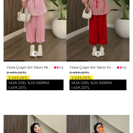
Viona Çizgili İkili Takım Pembe
Viona Çizgili İkili Takım Kırmızı
+2
+2
2.499,00TL
2.499,00TL
2.049,00TL
2.049,00TL
YAZA ÖZEL %20 İNDİRİM
YAZA ÖZEL %20 İNDİRİM
1.639,20TL
1.639,20TL