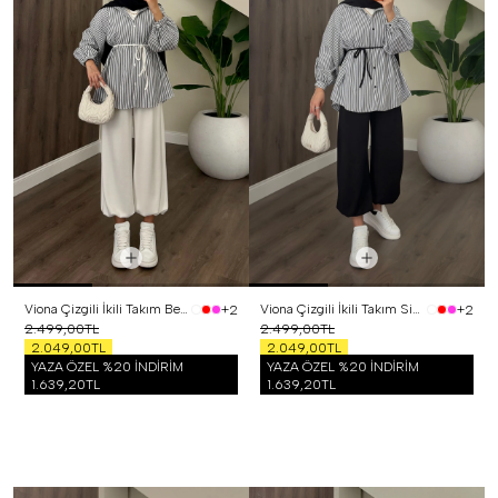
Viona Çizgili İkili Takım Beyaz
Viona Çizgili İkili Takım Siyah
+2
+2
2.499,00TL
2.499,00TL
2.049,00TL
2.049,00TL
YAZA ÖZEL %20 İNDİRİM
YAZA ÖZEL %20 İNDİRİM
1.639,20TL
1.639,20TL