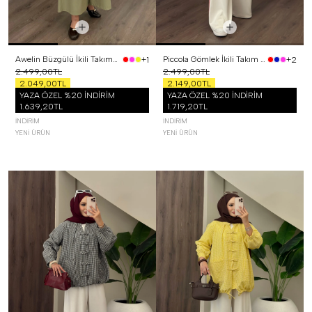
Awelin Büzgülü İkili Takım Yeşil
Piccola Gömlek İkili Takım Kırmızı
+1
+2
2.499,00TL
2.499,00TL
2.049,00TL
2.149,00TL
YAZA ÖZEL %20 İNDİRİM
YAZA ÖZEL %20 İNDİRİM
1.639,20TL
1.719,20TL
İNDIRIM
İNDIRIM
YENI ÜRÜN
YENI ÜRÜN