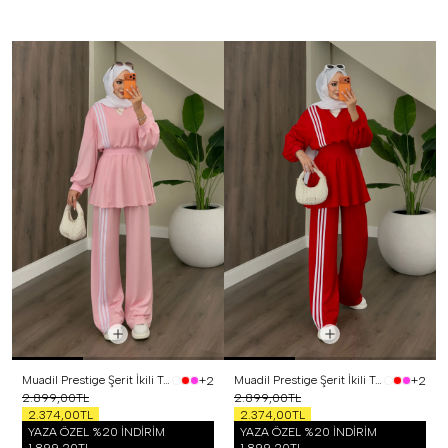
Muadil Prestige Şerit İkili Takım Pembe
Muadil Prestige Şerit İkili Takım Kırmızı
+2
+2
2.899,00TL
2.899,00TL
2.374,00TL
2.374,00TL
YAZA ÖZEL %20 İNDİRİM
YAZA ÖZEL %20 İNDİRİM