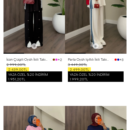
İcon Çizgili Oysh İkili Takım Siyah
Parla Oysh Işıltılı İkili Takım Beyaz
+2
+3
2.999,00TL
3.449,00TL
2.439,00TL
2.499,00TL
YAZA ÖZEL %20 İNDİRİM
YAZA ÖZEL %20 İNDİRİM
1.951,20TL
1.999,20TL