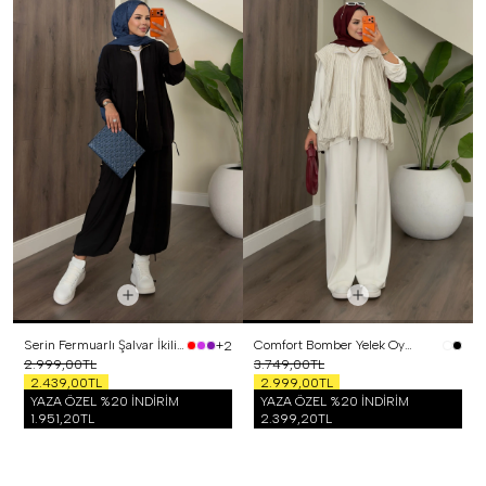
Serin Fermuarlı Şalvar İkili Takım Siyah
Comfort Bomber Yelek Oysh Üçlü Takım Beyaz
+2
2.999,00TL
3.749,00TL
2.439,00TL
2.999,00TL
YAZA ÖZEL %20 İNDİRİM
YAZA ÖZEL %20 İNDİRİM
1.951,20TL
2.399,20TL