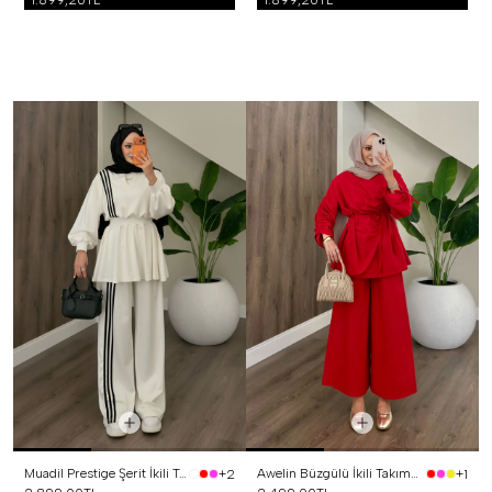
1.899,20TL
1.899,20TL
Muadil Prestige Şerit İkili Takım Beyaz
Awelin Büzgülü İkili Takım Kırmızı
+2
+1