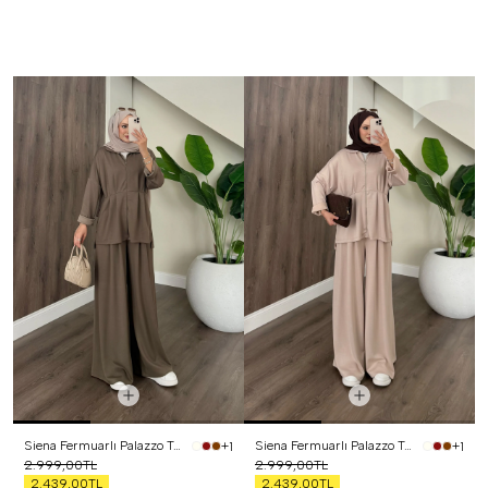
Siena Fermuarlı Palazzo Takım Haki
Siena Fermuarlı Palazzo Takım Bej
+1
+1
2.999,00TL
2.999,00TL
2.439,00TL
2.439,00TL