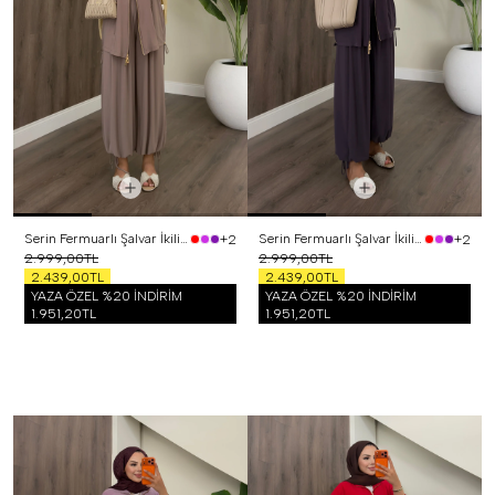
Serin Fermuarlı Şalvar İkili Takım Vizon
Serin Fermuarlı Şalvar İkili Takım Mor
+2
+2
2.999,00TL
2.999,00TL
2.439,00TL
2.439,00TL
YAZA ÖZEL %20 İNDİRİM
YAZA ÖZEL %20 İNDİRİM
1.951,20TL
1.951,20TL