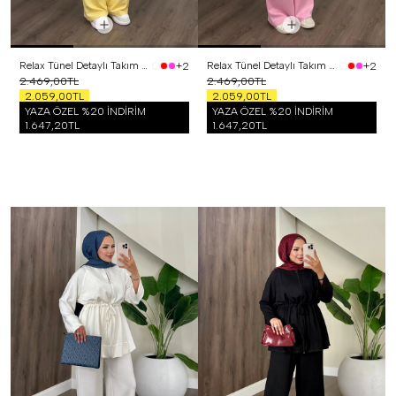
Relax Tünel Detaylı Takım Sarı
Relax Tünel Detaylı Takım Pembe
+2
+2
2.469,00TL
2.469,00TL
2.059,00TL
2.059,00TL
YAZA ÖZEL %20 İNDİRİM
YAZA ÖZEL %20 İNDİRİM
1.647,20TL
1.647,20TL