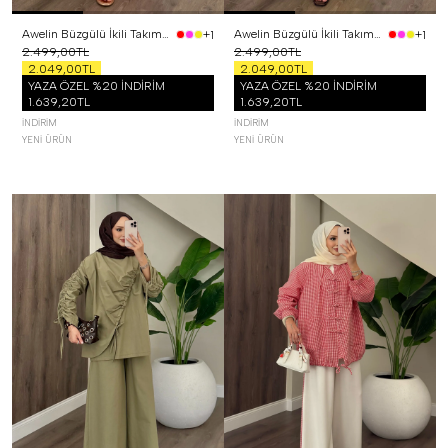
Awelin Büzgülü İkili Takım Pembe
Awelin Büzgülü İkili Takım Sarı
+1
+1
2.499,00TL
2.499,00TL
2.049,00TL
2.049,00TL
YAZA ÖZEL %20 İNDİRİM
YAZA ÖZEL %20 İNDİRİM
1.639,20TL
1.639,20TL
İNDIRIM
İNDIRIM
YENI ÜRÜN
YENI ÜRÜN