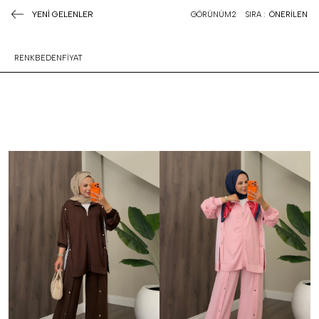
YENİ GELENLER
GÖRÜNÜM
2
SIRA :
ÖNERİLEN
RENK
BEDEN
FİYAT