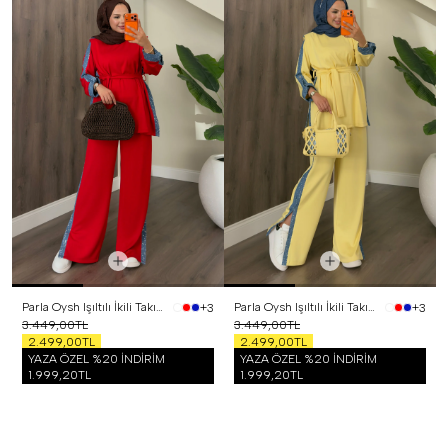
Parla Oysh Işıltılı İkili Takım Kırmızı
Parla Oysh Işıltılı İkili Takım Sarı
+3
+3
3.449,00TL
3.449,00TL
2.499,00TL
2.499,00TL
YAZA ÖZEL %20 İNDİRİM
YAZA ÖZEL %20 İNDİRİM
1.999,20TL
1.999,20TL