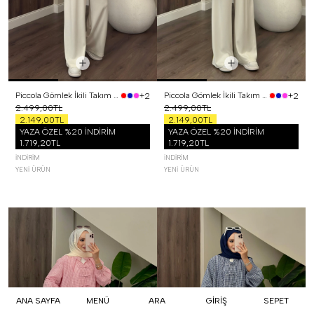
Piccola Gömlek İkili Takım Siyah
Piccola Gömlek İkili Takım Sarı
+2
+2
2.499,00TL
2.499,00TL
2.149,00TL
2.149,00TL
YAZA ÖZEL %20 İNDİRİM
YAZA ÖZEL %20 İNDİRİM
1.719,20TL
1.719,20TL
İNDIRIM
İNDIRIM
YENI ÜRÜN
YENI ÜRÜN
ANA SAYFA
MENÜ
ARA
GİRİŞ
SEPET