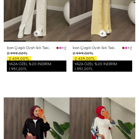
İcon Çizgili Oysh İkili Takım Beyaz
İcon Çizgili Oysh İkili Takım Sarı
+2
+2
2.999,00TL
2.999,00TL
2.439,00TL
2.439,00TL
YAZA ÖZEL %20 İNDİRİM
YAZA ÖZEL %20 İNDİRİM
1.951,20TL
1.951,20TL