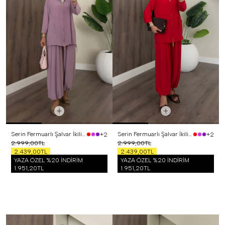
Serin Fermuarlı Şalvar İkili Takım Lila
Serin Fermuarlı Şalvar İkili Takım Kırmızı
+2
+2
2.999,00TL
2.999,00TL
2.439,00TL
2.439,00TL
YAZA ÖZEL %20 İNDİRİM
YAZA ÖZEL %20 İNDİRİM
1.951,20TL
1.951,20TL