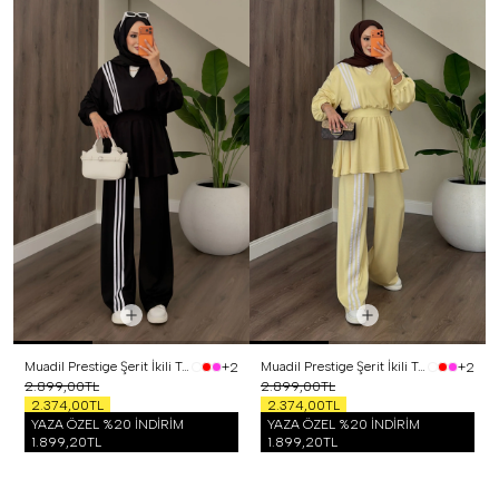
Muadil Prestige Şerit İkili Takım Siyah
Muadil Prestige Şerit İkili Takım Sarı
+2
+2
2.899,00TL
2.899,00TL
2.374,00TL
2.374,00TL
YAZA ÖZEL %20 İNDİRİM
YAZA ÖZEL %20 İNDİRİM
1.899,20TL
1.899,20TL