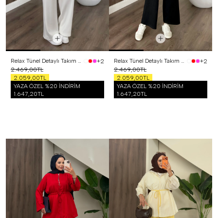
Relax Tünel Detaylı Takım Beyaz
Relax Tünel Detaylı Takım Siyah
+2
+2
2.469,00TL
2.469,00TL
2.059,00TL
2.059,00TL
YAZA ÖZEL %20 İNDİRİM
YAZA ÖZEL %20 İNDİRİM
1.647,20TL
1.647,20TL