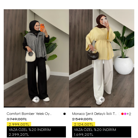
Comfort Bomber Yelek Oysh Üçlü Takım Siyah
Monaco Şerit Detaylı İkili Takım Sarı
+2
3.749,00TL
2.549,00TL
2.999,00TL
2.124,00TL
YAZA ÖZEL %20 İNDİRİM
YAZA ÖZEL %20 İNDİRİM
2.399,20TL
1.699,20TL