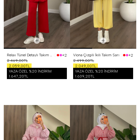
Relax Tünel Detaylı Takım Kırmızı
Viona Çizgili İkili Takım Sarı
+2
+2
2.469,00TL
2.499,00TL
2.059,00TL
2.049,00TL
YAZA ÖZEL %20 İNDİRİM
YAZA ÖZEL %20 İNDİRİM
1.647,20TL
1.639,20TL