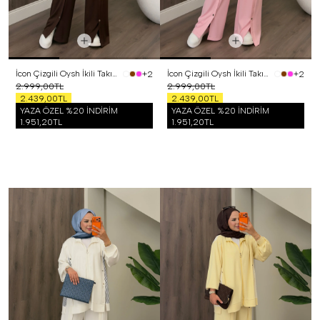
İcon Çizgili Oysh İkili Takım Kahverengi
İcon Çizgili Oysh İkili Takım Pembe
+2
+2
2.999,00TL
2.999,00TL
2.439,00TL
2.439,00TL
YAZA ÖZEL %20 İNDİRİM
YAZA ÖZEL %20 İNDİRİM
1.951,20TL
1.951,20TL