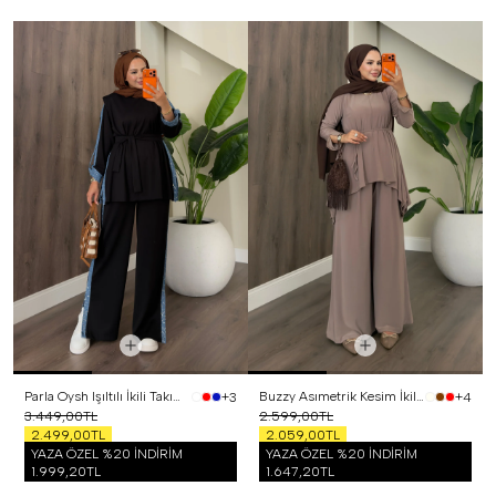
Parla Oysh Işıltılı İkili Takım Siyah
Buzzy Asımetrik Kesim İkili Takım Vizon
+3
+4
3.449,00TL
2.599,00TL
2.499,00TL
2.059,00TL
YAZA ÖZEL %20 İNDİRİM
YAZA ÖZEL %20 İNDİRİM
1.999,20TL
1.647,20TL