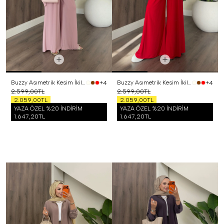
Buzzy Asımetrik Kesim İkili Takım Pembe
Buzzy Asımetrik Kesim İkili Takım Kırmızı
+4
+4
2.599,00TL
2.599,00TL
2.059,00TL
2.059,00TL
YAZA ÖZEL %20 İNDİRİM
YAZA ÖZEL %20 İNDİRİM
1.647,20TL
1.647,20TL