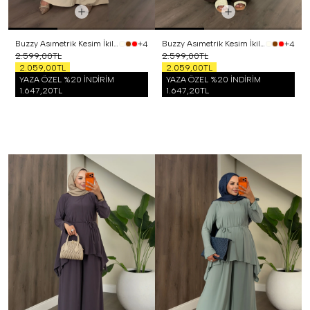
Buzzy Asımetrik Kesim İkili Takım Bej
Buzzy Asımetrik Kesim İkili Takım Kahverengi
+4
+4
2.599,00TL
2.599,00TL
2.059,00TL
2.059,00TL
YAZA ÖZEL %20 İNDİRİM
YAZA ÖZEL %20 İNDİRİM
1.647,20TL
1.647,20TL