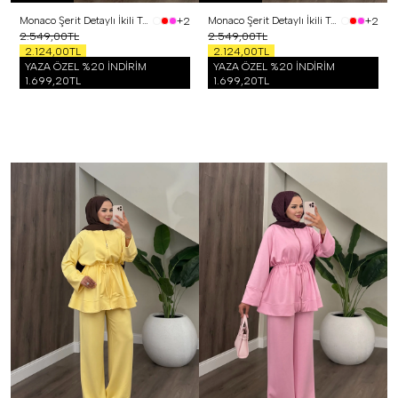
Monaco Şerit Detaylı İkili Takım Siyah
Monaco Şerit Detaylı İkili Takım Beyaz
+2
+2
2.549,00TL
2.549,00TL
2.124,00TL
2.124,00TL
YAZA ÖZEL %20 İNDİRİM
YAZA ÖZEL %20 İNDİRİM
1.699,20TL
1.699,20TL