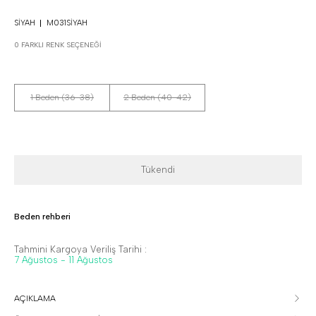
SIYAH
M031SIYAH
0 FARKLI RENK SEÇENEĞI
1 Beden (36-38)
2 Beden (40-42)
Tükendi
Beden rehberi
Tahmini Kargoya Veriliş Tarihi :
7 Ağustos - 11 Ağustos
AÇIKLAMA