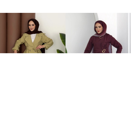
Fresh Modal Trenç İkili Takım Yağ Yeşili
Zaira Fiyonklu Poplin İkili Takım Mürdüm
749,00TL
899,00TL