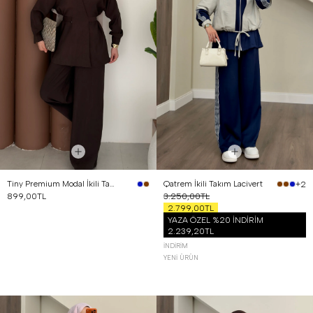
Tiny Premium Modal İkili Takım Kahverengi
Qatrem İkili Takım Lacivert
+2
899,00TL
3.250,00TL
2.799,00TL
YAZA ÖZEL %20 İNDİRİM
2.239,20TL
İNDIRIM
YENI ÜRÜN