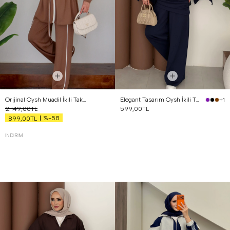
Orijinal Oysh Muadil İkili Takım Kahverengi
Elegant Tasarım Oysh İkili Takım Lacivert
+1
2.149,00TL
599,00TL
%-58
899,00TL
İNDIRIM