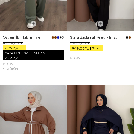
Qatrem İkili Takım Haki
Stella Bağlamalı Yelek İkili Takım Siyah
+2
3.250,00TL
2.399,00TL
2.799,00TL
%-60
949,00TL
YAZA ÖZEL %20 İNDİRİM
2.239,20TL
İNDIRIM
İNDIRIM
YENI ÜRÜN