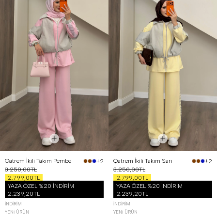
Qatrem İkili Takım Pembe
Qatrem İkili Takım Sarı
+2
+2
3.250,00TL
3.250,00TL
2.799,00TL
2.799,00TL
YAZA ÖZEL %20 İNDİRİM
YAZA ÖZEL %20 İNDİRİM
2.239,20TL
2.239,20TL
İNDIRIM
İNDIRIM
YENI ÜRÜN
YENI ÜRÜN