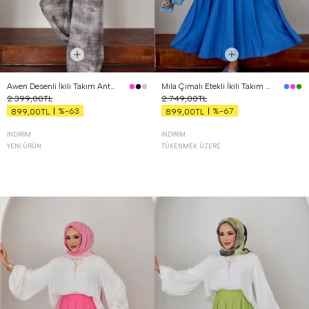
Awen Desenli İkili Takım Antrasit
Mila Çimalı Etekli İkili Takım Mavi
2.399,00TL
2.749,00TL
%-63
%-67
899,00TL
899,00TL
İNDIRIM
İNDIRIM
YENI ÜRÜN
TÜKENMEK ÜZERE