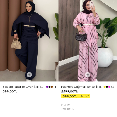
Elegant Tasarım Oysh İkili Takım Lacivert
Puantiye Düğmeli Tensel İkili Takım Pembe
+1
+4
599,00TL
2.199,00TL
%-59
899,00TL
İNDIRIM
YENI ÜRÜN