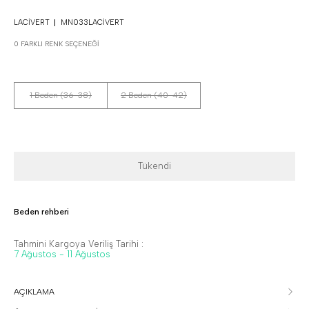
LACIVERT
MN033LACIVERT
0 FARKLI RENK SEÇENEĞI
1 Beden (36-38)
2 Beden (40-42)
Tükendi
Beden rehberi
Tahmini Kargoya Veriliş Tarihi :
7 Ağustos - 11 Ağustos
AÇIKLAMA