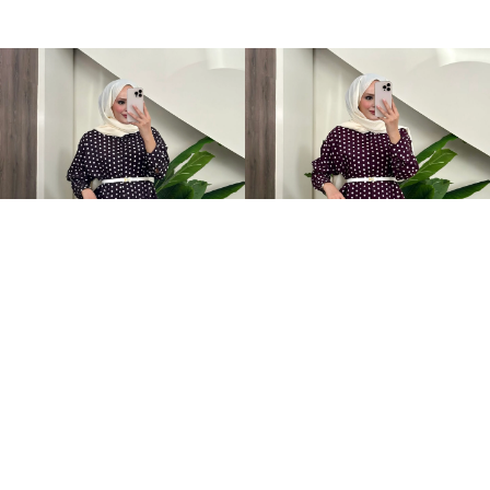
Puantiye Düğmeli Tensel İkili Takım Kahverengi
Puantiye Düğmeli Tensel İkili Takım Bordo
+4
+4
2.199,00TL
2.199,00TL
%-59
%-59
899,00TL
899,00TL