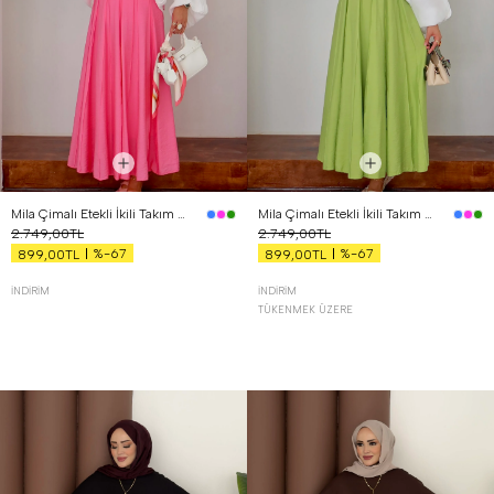
Mila Çimalı Etekli İkili Takım Pembe
Mila Çimalı Etekli İkili Takım Yeşil
2.749,00TL
2.749,00TL
%-67
%-67
899,00TL
899,00TL
İNDIRIM
İNDIRIM
TÜKENMEK ÜZERE