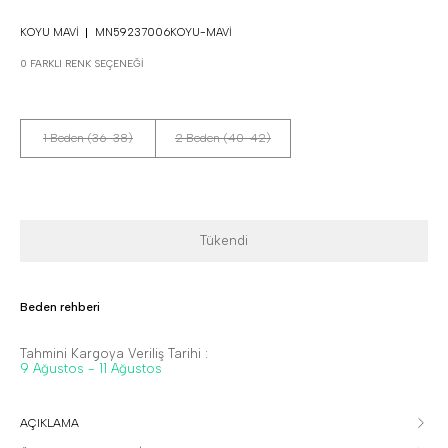
KOYU MAVI
MN59237006KOYU-MAVI
0 FARKLI RENK SEÇENEĞI
1 Beden (36-38)
2 Beden (40-42)
Tükendi
Beden rehberi
Tahmini Kargoya Veriliş Tarihi :
9 Ağustos - 11 Ağustos
AÇIKLAMA