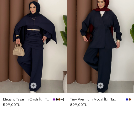
Elegant Tasarım Oysh İkili Takım Lacivert
Tiny Premium Modal İkili Takım Lacivert
+1
599,00TL
899,00TL