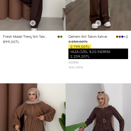
Fresh Modal Trenç İkili Takım Kahverengi
Qatrem İkili Takım Kahve
+2
899,00TL
3.250,00TL
2.799,00TL
YAZA ÖZEL %20 İNDİRİM
2.239,20TL
İNDIRIM
YENI ÜRÜN