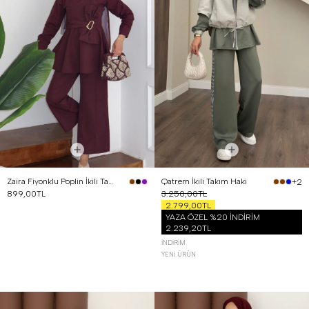
Zaira Fiyonklu Poplin İkili Takım Mürdüm
Qatrem İkili Takım Haki
+2
899,00TL
3.250,00TL
2.799,00TL
YAZA ÖZEL %20 İNDİRİM
2.239,20TL
İNDIRIM
YENI ÜRÜN