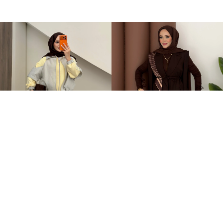
Qatrem İkili Takım Sarı
Stella Bağlamalı Yelek İkili Takım Kahverengi
+2
3.250,00TL
2.399,00TL
2.799,00TL
%-60
949,00TL